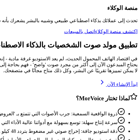
منصة الوكلاء
تحدث إلى عملائك بذكاء اصطناعي طبيعي وشبيه بالبشر يشعرك بأنه 
اكتشف منصة الوكلاء
اتصل بالمبيعات
تطبيق مولد صوت الشخصيات بالذكاء الاصطناعي
في اقتصاد الهاتف المحمول الحديث، لم يعد الاستوديو غرفة مادية -
لا يمكن تمييزها تقريبًا عن البشر، وكل ذلك متاح مجانًا في متصفحك.
ابدأ الإنشاء الآن
لماذا تختار MorVoice؟
ذروة الواقعية السمعية: جرب الأصوات التي تتمتع بـ 'العروض
سرعة إنتاج سهلة: توسع بسهولة مع أدواتنا عالية الأداء الت
دقة استوديو جافة: إخراج صوتي غير مضغوط بتردد 48 كيلو هرتز جاهز لأي قناة إعلامية احترافية.
تنوع صوتي عالمي: يمكنك الوصول إلى الجماهير الأصلية بأكثر من 40 لغة بدقة محلية لا 