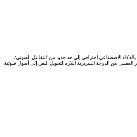
لذكاء الاصطناعي احترافي إلى حد جديد من 'التفاعل الصوتي'.
الآن إلى أكثر من مجرد صوت 'واضح' - فهم بحاجة إلى 'ذكاء عاطفي' و 'دقة تقنية' و 'دقة استوديو جافة'. يوفر MorVoice الإطار العصبي من الدرجة السريرية اللازم لتحويل النص إلى أصول صوتية