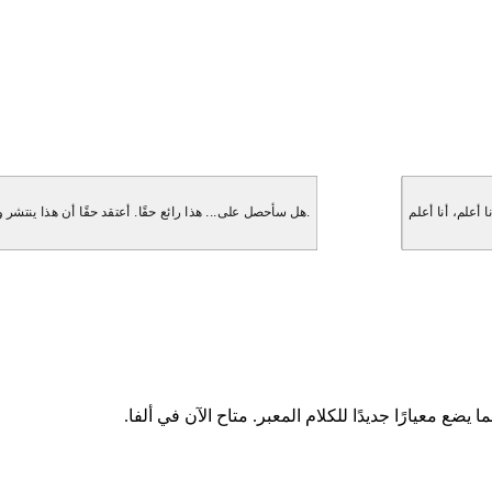
هل سأحصل على... هذا رائع حقًا. أعتقد حقًا أن هذا ينتشر و... انتظر، هل ستذكر هذا حقًا؟ لقد كنت مهووسًا بهذا. ولكن بعد ذلك فكرت، انتظر.
ا يضع معيارًا جديدًا للكلام المعبر. متاح الآن في ألفا.