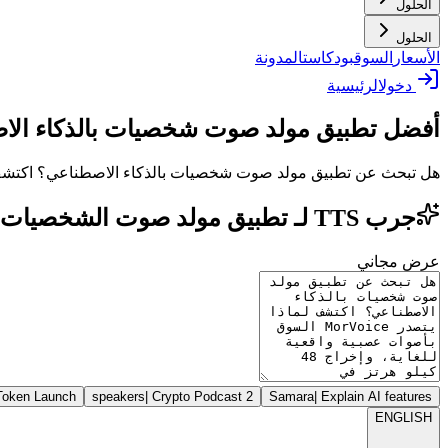
الحلول
الحلول
الأسعار
السوق
بودكاست
المدونة
دخول
الرئيسية
أفضل تطبيق مولد صوت شخصيات بالذكاء الاص
هل تبحث عن تطبيق مولد صوت شخصيات بالذكاء الاصطناعي؟ اكتشف لماذا يتصدر MorVoice السوق بأصوات عصبية واقعية للغاية، وإخراج 48 كيلو هرتز في
جرب TTS لـ تطبيق مولد صوت الشخصيات بالذكاء الاصطناعي: تحقيق التكافؤ البشري بمعيار الاستوديو
عرض مجاني
Token Launch
|
Crypto Podcast
2 speakers
Samara
|
Explain AI features
ENGLISH