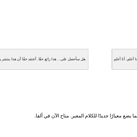
هل سأحصل على... هذا رائع حقًا. أعتقد حقًا أن هذا ينتشر و... انتظر، هل ستذكر هذا حقًا؟ لقد كنت مهووسًا بهذا. ولكن بعد ذلك فكرت، انتظر.
ا يضع معيارًا جديدًا للكلام المعبر. متاح الآن في ألفا.