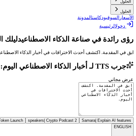
الحلول
الحلول
الأسعار
السوق
بودكاست
المدونة
دخول
الرئيسية
رؤى رائدة في صناعة الذكاء الاصطناعي
دليلك ا
ابق في المقدمة. اكتشف أحدث الاختراقات في أخبار الذكاء الاصطناعي
جرب TTS لـ أخبار الذكاء الاصطناعي اليوم: التنقل في التطور السريع للذكاء الاصطناعي التوليدي
عرض مجاني
Token Launch
|
Crypto Podcast
2 speakers
Samara
|
Explain AI features
ENGLISH