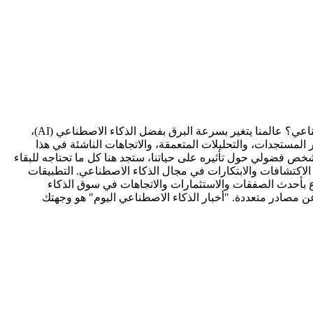
آخر أخبار الذكاء الاصطناعي اليوم: كن في الطليعة مع أحدث التطورات هل أنت مستعد لمواكبة التطورات المتسارعة في عالم الذكاء الاصطناعي؟ عالمنا يتغير بسرعة البرق بفضل الذكاء الاصطناعي (AI)،
كاء الاصطناعي اليوم" (ai-news-today)، نقدم لك نافذة حصرية على آخر المستجدات، والتحليلات المتعمقة، والاتجاهات الناشئة في هذا
شخص فضولي حول تأثيره على حياتنا، ستجد هنا كل ما تحتاجه للبقاء
لاكتشافات والابتكارات في مجال الذكاء الاصطناعي. التطبيقات
اع بأحدث الصفقات والاستثمارات والاتجاهات في سوق الذكاء
 عن مصادر متعددة. "أخبار الذكاء الاصطناعي اليوم" هو وجهتك