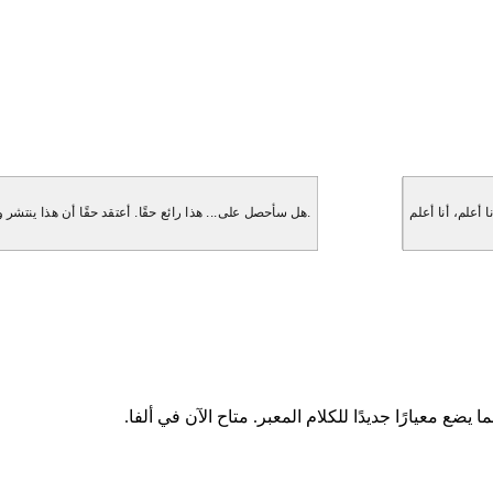
هل سأحصل على... هذا رائع حقًا. أعتقد حقًا أن هذا ينتشر و... انتظر، هل ستذكر هذا حقًا؟ لقد كنت مهووسًا بهذا. ولكن بعد ذلك فكرت، انتظر.
ا يضع معيارًا جديدًا للكلام المعبر. متاح الآن في ألفا.