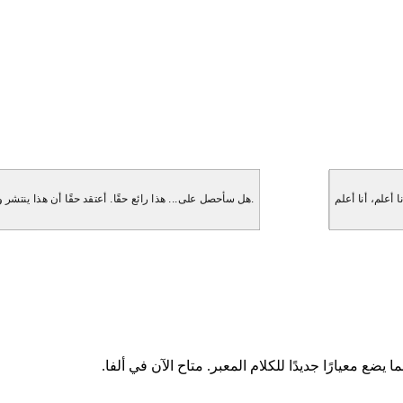
هل سأحصل على... هذا رائع حقًا. أعتقد حقًا أن هذا ينتشر و... انتظر، هل ستذكر هذا حقًا؟ لقد كنت مهووسًا بهذا. ولكن بعد ذلك فكرت، انتظر.
ا يضع معيارًا جديدًا للكلام المعبر. متاح الآن في ألفا.