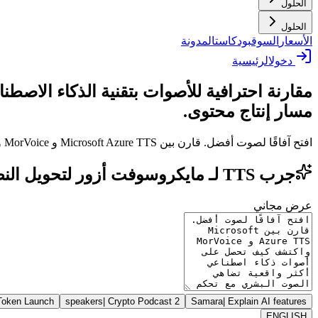
الحلول
الحلول
الأسعار
السوق
بودكاست
المدونة
دخول
الرئيسية
مقارنة احترافية للأصوات بتقنية الذكاء الاصطنا
مسار إنتاج محتوى.
افتح آفاقًا لصوت أفضل. قارن بين Microsoft Azure TTS و MorVoice واكتشف كيف تحصل على أصوات ذكاء اصطناعي أكثر واقعية تضاهي الصوت البشري مع تحكم إبداعي احترافي.
جرب TTS لـ مايكروسوفت أزور لتحويل النص إلى كلام ضد مورفويس: اختيار البنية التحتية العصبية المثالية
عرض مجاني
Token Launch
|
Crypto Podcast
2 speakers
Samara
|
Explain AI features
ENGLISH