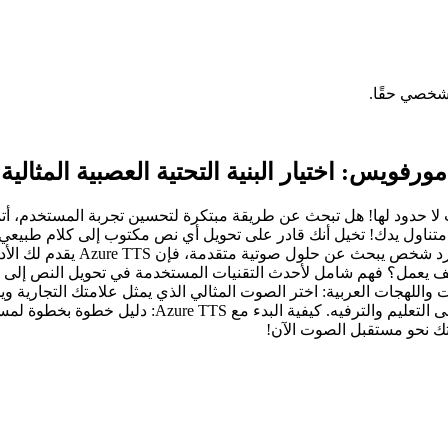
شخصي حقًا.
ويس: اختيار البنية التحتية العصبية المثالية
ى كلام في Microsoft Azure: اكتشف إمكانيات لا حدود لها! هل تبحث عن طريقة مبتكرة لتحسي
كل هذا وأكثر في متناول يدك! تخيل أنك قادر على تحويل أي نص مكتوب إلى كل
جمهورك المستهدف. سواء كنت مطور
على كيفية استخدام الخدمة في مختلف المجالات، من خدمة 