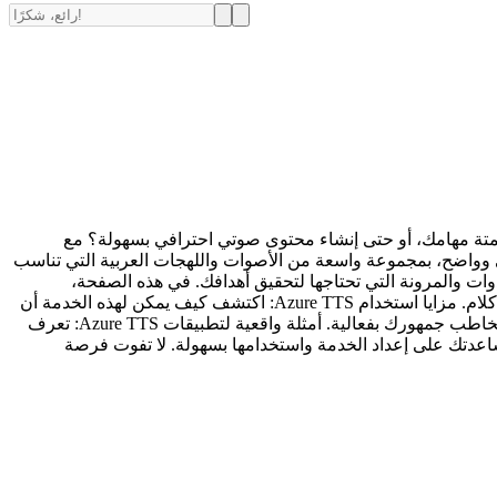
ن تجربة المستخدم، أتمتة مهامك، أو حتى إنشاء محتوى صوتي احترافي بسهولة؟ مع
ام طبيعي وواضح، بمجموعة واسعة من الأصوات واللهجات العربية التي تناسب
 تطبيقات، صاحب عمل، أو مجرد شخص يبحث عن حلول صوتية متقدمة، فإن Azure TTS يقدم لك الأدوات والمرونة التي تحتاجها لتحقيق أهدافك. في هذه الصفحة،
سنغوص في عالم Azure TTS، ونستكشف معًا: ما هو Azure TTS وكيف يعمل؟ فهم شامل لأحدث التقنيات المستخدمة في تحويل النص إلى كلام. مزايا استخدام Azure TTS: اكتشف كيف يمكن لهذه الخدمة أن
تحسن كفاءة عملك، وتوفر الوقت والجهد. مجموعة واسعة من الأصوات واللهجات العربية: اختر الصوت المثالي الذي يمثل علامتك التجارية ويخاطب جمهورك بفعالية. أمثلة واقعية لتطبيقات Azure TTS: تعرف
العملاء إلى التعليم والترفيه. كيفية البدء مع Azure TTS: دليل خطوة بخطوة لمساعدتك على إعداد الخدمة واستخدامها بسهولة. لا تفوت فرصة