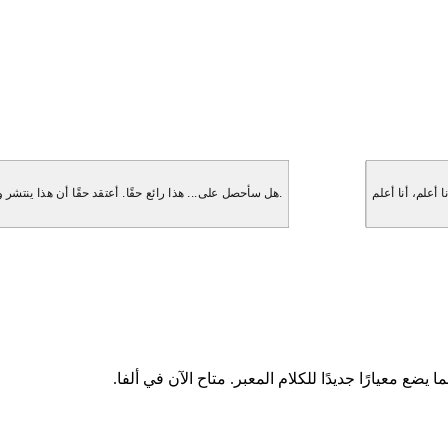
هل سأحصل على... هذا رائع حقًا. أعتقد حقًا أن هذا ينتشر و... انتظر، هل ستذكر هذا حقًا؟ لقد كنت مهووسًا بهذا. ولكن بعد ذلك فكرت، انتظر.
ا يضع معيارًا جديدًا للكلام المعبر. متاح الآن في ألفا.