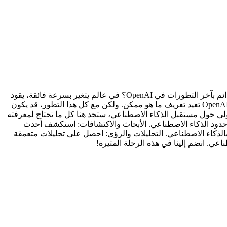
آخر الأخبار والتحديثات من OpenAI: نافذتك إلى مستقبل الذكاء الاصطناعي هل أنت مهتم بالذكاء الاصطناعي؟ هل تريد أن تكون على اطلاع دائم بآخر التطورات في OpenAI؟ في عالم يتغير بسرعة فائقة، يقود
OpenAI دفة الابتكار في مجال الذكاء الاصطناعي. من نماذج اللغة الضخمة مثل GPT-4 إلى تطبيقات الذكاء الاصطناعي الثورية الأخرى، فإن OpenAI تعيد تعريف ما هو ممكن. ولكن مع كل هذا التطور، قد يكون
ت مطورًا، باحثًا، مستثمرًا، أو مجرد شخص فضولي حول مستقبل الذكاء الاصطناعي، ستجد هنا كل ما تحتاج لمعرفته
: تعمق في التقنيات الجديدة التي تدفع حدود الذكاء الاصطناعي. الأبحاث والاكتشافات: استكشف أحدث
ي: تعرف على كيفية تأثير OpenAI على المجتمع والأخلاقيات المرتبطة بالذكاء الاصطناعي. التحليلات والرؤى: احصل على تحليلات متعمقة