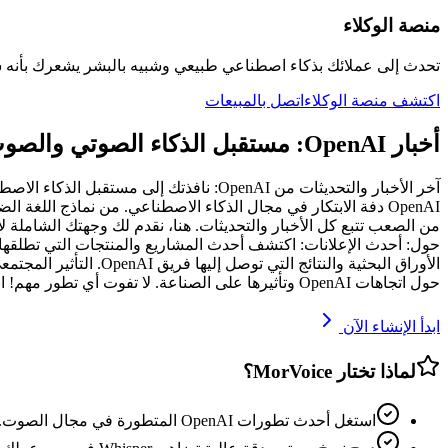
منصة الوكلاء
تحدث إلى عملائك بذكاء اصطناعي طبيعي وشبيه بالبشر يشعرك بأنه 
اكتشف منصة الوكلاء
اتصل بالمبيعات
أخبار OpenAI: مستقبل الذكاء الصوتي والصوت التوليدي
حول اتجاهات OpenAI وتأثيرها على الصناعة. لا تفوت أي تطور مهم! ابق على اطلاع دائم بأخبار OpenAI وكن جزءًا من مستقبل الذكاء الاصطناعي. انضم إلينا في هذه الرحلة المثيرة!
ابدأ الإنشاء الآن
لماذا تختار MorVoice؟
استغل أحدث تطورات OpenAI المتطورة في مجال الصوت.