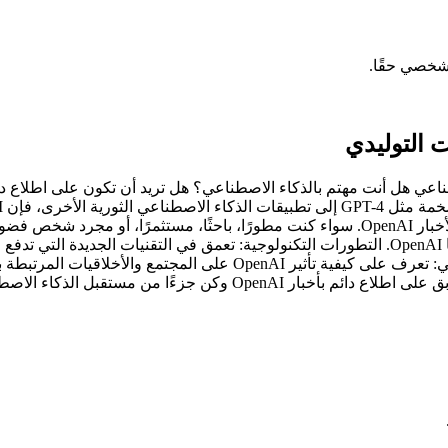
شخصي حقًا.
من الصعب تتبع كل الأخبار والتحديثات. هنا، نقدم لك وجهتك الشاملة لأخبار OpenAI. سواء كن
حول: أحدث الإعلانات: اكتشف أحدث المشاريع والمنتجات التي تطلقها OpenAI. التطورات التكنولوجية
الأوراق البحثية والنتائج التي توصل إليها فريق OpenAI. التأثير المجتمع