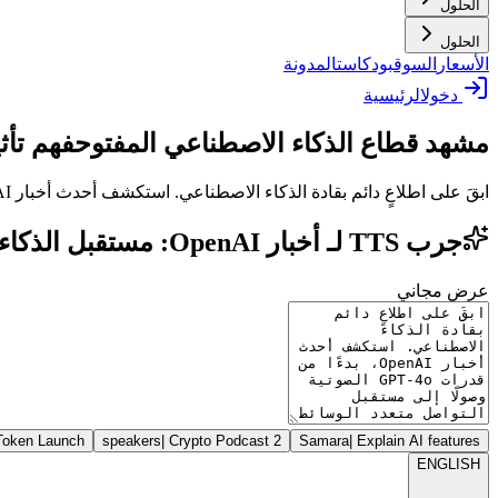
الحلول
الحلول
الأسعار
السوق
بودكاست
المدونة
دخول
الرئيسية
مشهد قطاع الذكاء الاصطناعي المفتوح
فهم تأثير إنجازات I
ابقَ على اطلاعٍ دائم بقادة الذكاء الاصطناعي. استكشف أحدث أخبار OpenAI، بدءًا من قدرات GPT-4o الصوتية وصولًا إلى مستقبل التواصل متعدد الوسائط المتكامل.
جرب TTS لـ أخبار OpenAI: مستقبل الذكاء الصوتي والصوت التوليدي
عرض مجاني
Token Launch
|
Crypto Podcast
2 speakers
Samara
|
Explain AI features
ENGLISH