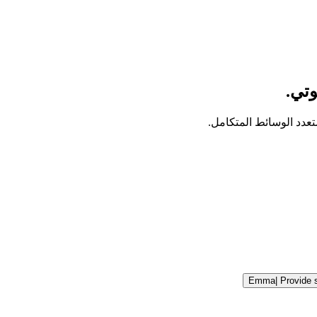
Emma
|
Provide 