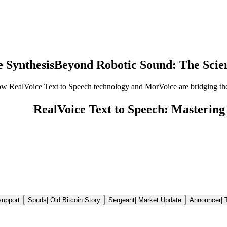
e Synthesis
Beyond Robotic Sound: The Scie
w RealVoice Text to Speech technology and MorVoice are bridging the 'R
support
Spuds
|
Old Bitcoin Story
Sergeant
|
Market Update
Announcer
|