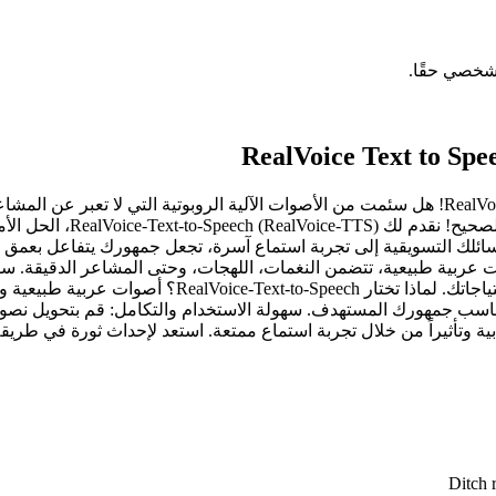
شخصي حقًا.
RealVoice Text to Spe
حول صوتك النصي إلى صوت حقيقي: اكتشف قوة RealVoice-Text-to-Speech! هل سئمت من الأصوات الآ
وواقعي يجذب انتباه جمهورك
وات عربية طبيعية، تتضمن النغمات، اللهجات، وحتى المشاعر الدقيقة.
RealVoice-TTS يقدم لك مجموعة واسعة من الخيارات لتلبي
ناسب جمهورك المستهدف. سهولة الاستخدام والتكامل: قم بتحويل نصو
يراً من خلال تجربة استماع ممتعة. استعد لإحداث ثورة في طريقة تواصلك مع ج
Ditch 