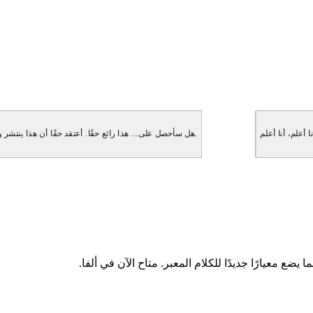
هل سأحصل على... هذا رائع حقًا. أعتقد حقًا أن هذا ينتشر و... انتظر، هل ستذكر هذا حقًا؟ لقد كنت مهووسًا بهذا. ولكن بعد ذلك فكرت، انتظر.
ا يضع معيارًا جديدًا للكلام المعبر. متاح الآن في ألفا.