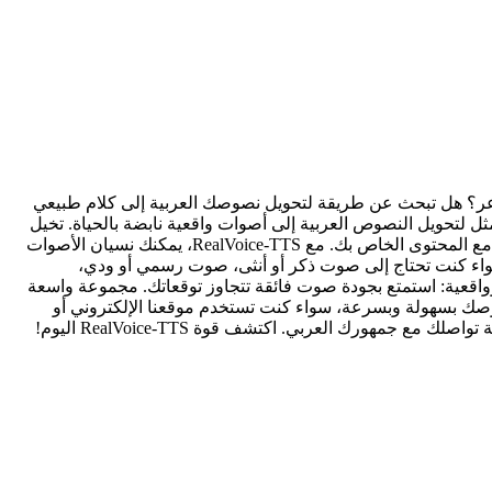
لية الروبوتية التي لا تعبر عن المشاعر؟ هل تبحث عن طريقة لتحويل نصوصك العربية إلى كلام طبيعي
؟ إذا كان الأمر كذلك، فأنت في المكان الصحيح! نقدم لك RealVoice-Text-to-Speech (RealVoice-TTS)، الحل الأمثل لتحويل النصوص العربية إلى أصوات واقعية نابضة بالحياة. تخيل
أنك تستطيع تحويل مقالاتك، كتبك الصوتية، موادك التعليمية، أو حتى رسائلك التسويقية إلى تجربة استماع آسرة، تجعل جمهورك يتفاعل بعمق مع المحتوى الخاص بك. مع RealVoice-TTS، يمكنك نسيان الأصوات
 سواء كنت تحتاج إلى صوت ذكر أو أنثى، صوت رسمي أو ودي،
ة جميع احتياجاتك. لماذا تختار RealVoice-Text-to-Speech؟ أصوات عربية طبيعية وواقعية: استمتع بجودة صوت فائقة تتجاوز توقعاتك. مجموعة واسعة
صك بسهولة وبسرعة، سواء كنت تستخدم موقعنا الإلكتروني أو
مهورك العربي. اكتشف قوة RealVoice-TTS اليوم!