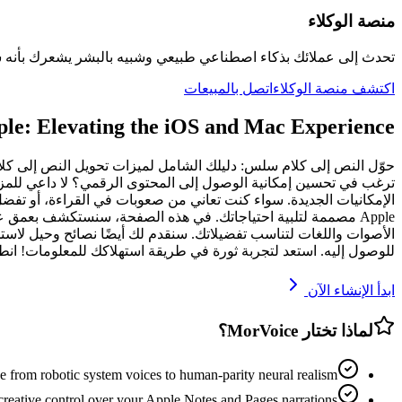
منصة الوكلاء
تحدث إلى عملائك بذكاء اصطناعي طبيعي وشبيه بالبشر يشعرك بأنه 
اكتشف منصة الوكلاء
اتصل بالمبيعات
pple: Elevating the iOS and Mac Experience
الإمكانيات الجديدة. سواء كنت تعاني من صعوبات في القراءة، أو تفضل 
الأصوات واللغات لتناسب تفضيلاتك. سنقدم لك أيضًا نصائح وحيل لاست
للوصول إليه. استعد لتجربة ثورة في طريقة استهلاكك للمعلومات! انطلق
ابدأ الإنشاء الآن
لماذا تختار MorVoice؟
 from robotic system voices to human-parity neural realism
reative control over your Apple Notes and Pages narrations