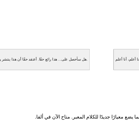
هل سأحصل على... هذا رائع حقًا. أعتقد حقًا أن هذا ينتشر و... انتظر، هل ستذكر هذا حقًا؟ لقد كنت مهووسًا بهذا. ولكن بعد ذلك فكرت، انتظر.
ا يضع معيارًا جديدًا للكلام المعبر. متاح الآن في ألفا.