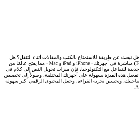
ل تعاني من صعوبة في قراءة النصوص الطويلة؟ هل تبحث عن طريقة للاستمتاع بالكتب والمقالات أثناء التنقل؟ هل
ترغب في تحسين إمكانية الوصول إلى المحتوى الرقمي؟ لا داعي للمزيد من البحث! تقدم لك Apple قوة تحويل النص إلى كلام (Text-to-Speech) مباشرة في أجهزتك - iPhone و iPad و Mac - مما يفتح عالمًا من
جديدة للتفاعل مع التكنولوجيا، فإن ميزات تحويل النص إلى كلام في
م تحويل النص إلى كلام في Apple. سنغطي كل شيء بدءًا من كيفية تفعيل هذه الميزة بسهولة على أجهزتك المختلفة، وصولاً إلى تخصيص
نتاجيتك، وتحسين تجربة القراءة، وجعل المحتوى الرقمي أكثر سهولة