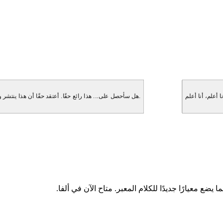
هل سأحصل على... هذا رائع حقًا. أعتقد حقًا أن هذا ينتشر و... انتظر، هل ستذكر هذا حقًا؟ لقد كنت مهووسًا بهذا. ولكن بعد ذلك فكرت، انتظر.
ا يضع معيارًا جديدًا للكلام المعبر. متاح الآن في ألفا.