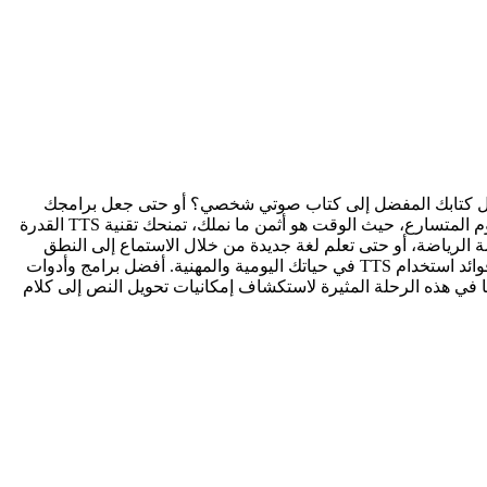
 الاستماع إلى أي نص تقرأه؟ أو تحويل كتابك المفضل إلى كتاب صوتي شخصي؟ أو حتى جعل برامجك
وتطبيقاتك تتحدث إليك بلغتك العربية؟ هذا ليس خيالًا علميًا! إنه واقع بفضل تقنية تحويل النص إلى كلام (Text-to-Speech أو TTS). في عالم اليوم المتسارع، حيث الوقت هو أثمن ما نملك، تمنحك تقنية TTS القدرة
سة الرياضة، أو حتى تعلم لغة جديدة من خلال الاستماع إلى النطق
الصحيح للكلمات والجمل. هذه الصفحة هي بوابتك الشاملة إلى عالم تحويل النص إلى كلام. سنستكشف معًا: ما هي تقنية TTS وكيف تعمل؟ فوائد استخدام TTS في حياتك اليومية والمهنية. أفضل برامج وأدوات
لك بكثير! انضم إلينا في هذه الرحلة المثيرة لاستكشاف إمكانيات تحويل النص إلى كلام