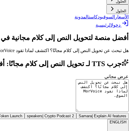
الحلول
الحلول
الأسعار
السوق
بودكاست
المدونة
دخول
الرئيسية
أفضل منصة لتحويل النص إلى كلام مجانية في ا
هل تبحث عن تحويل النص إلى كلام مجانًا؟ اكتشف لماذا تقود MorVoice السوق.
جرب TTS لـ تحويل النص إلى كلام مجانًا: أفضل تطبيق ذكاء اصطناعي في العالم
عرض مجاني
Token Launch
|
Crypto Podcast
2 speakers
Samara
|
Explain AI features
ENGLISH