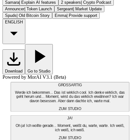
Samara
|
Explain AI features
2 speakers
|
Crypto Podcast
Announcer
|
Token Launch
Sergeant
|
Market Update
Spuds
|
Old Bitcoin Story
Emma
|
Provide support
ENGLISH
Download
Go to Studio
Powered by MorAI V3.1 (Beta)
GROSSARTIG
Werde ich bekommen... Das ist wirklich cool. Ich denke wirklich, das
geht herum und... Moment, wirst du das wirklich erwähnen? Ich war
davon besessen. Aber dann dachte ich, warte mal.
ZUM STUDIO
JA!
Oh ja! Ich wollte gerade... Moment, weißt du, warte, warte. Ich weiß,
ich weiß, ich weiß.
ZUM STUDIO