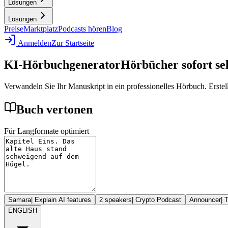
Lösungen
Lösungen
Preise
Marktplatz
Podcasts hören
Blog
Anmelden
Zur Startseite
KI-Hörbuchgenerator
Hörbücher sofort sel
Verwandeln Sie Ihr Manuskript in ein professionelles Hörbuch. Erstel
Buch vertonen
Für Langformate optimiert
Samara
|
Explain AI features
2 speakers
|
Crypto Podcast
Announcer
|
T
ENGLISH