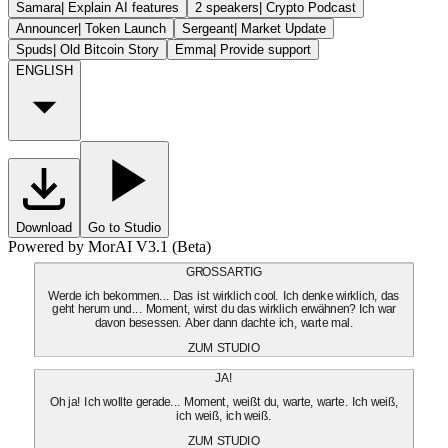
Samara
|
Explain AI features
2 speakers
|
Crypto Podcast
Announcer
|
Token Launch
Sergeant
|
Market Update
Spuds
|
Old Bitcoin Story
Emma
|
Provide support
ENGLISH
Download
Go to Studio
Powered by MorAI V3.1 (Beta)
GROSSARTIG
Werde ich bekommen... Das ist wirklich cool. Ich denke wirklich, das
geht herum und... Moment, wirst du das wirklich erwähnen? Ich war
davon besessen. Aber dann dachte ich, warte mal.
ZUM STUDIO
JA!
Oh ja! Ich wollte gerade... Moment, weißt du, warte, warte. Ich weiß,
ich weiß, ich weiß.
ZUM STUDIO