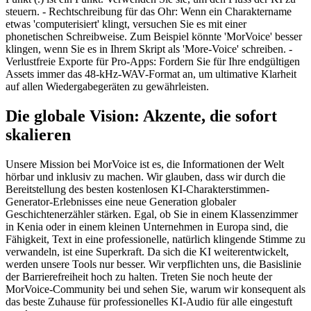
steuern. - Rechtschreibung für das Ohr: Wenn ein Charaktername
etwas 'computerisiert' klingt, versuchen Sie es mit einer
phonetischen Schreibweise. Zum Beispiel könnte 'MorVoice' besser
klingen, wenn Sie es in Ihrem Skript als 'More-Voice' schreiben. -
Verlustfreie Exporte für Pro-Apps: Fordern Sie für Ihre endgültigen
Assets immer das 48-kHz-WAV-Format an, um ultimative Klarheit
auf allen Wiedergabegeräten zu gewährleisten.
Die globale Vision: Akzente, die sofort
skalieren
Unsere Mission bei MorVoice ist es, die Informationen der Welt
hörbar und inklusiv zu machen. Wir glauben, dass wir durch die
Bereitstellung des besten kostenlosen KI-Charakterstimmen-
Generator-Erlebnisses eine neue Generation globaler
Geschichtenerzähler stärken. Egal, ob Sie in einem Klassenzimmer
in Kenia oder in einem kleinen Unternehmen in Europa sind, die
Fähigkeit, Text in eine professionelle, natürlich klingende Stimme zu
verwandeln, ist eine Superkraft. Da sich die KI weiterentwickelt,
werden unsere Tools nur besser. Wir verpflichten uns, die Basislinie
der Barrierefreiheit hoch zu halten. Treten Sie noch heute der
MorVoice-Community bei und sehen Sie, warum wir konsequent als
das beste Zuhause für professionelles KI-Audio für alle eingestuft