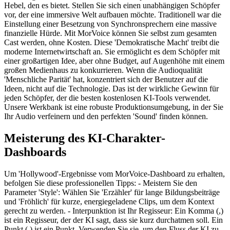
Hebel, den es bietet. Stellen Sie sich einen unabhängigen Schöpfer
vor, der eine immersive Welt aufbauen möchte. Traditionell war die
Einstellung einer Besetzung von Synchronsprechern eine massive
finanzielle Hürde. Mit MorVoice können Sie selbst zum gesamten
Cast werden, ohne Kosten. Diese 'Demokratische Macht' treibt die
moderne Internetwirtschaft an. Sie ermöglicht es dem Schöpfer mit
einer großartigen Idee, aber ohne Budget, auf Augenhöhe mit einem
großen Medienhaus zu konkurrieren. Wenn die Audioqualität
'Menschliche Parität' hat, konzentriert sich der Benutzer auf die
Ideen, nicht auf die Technologie. Das ist der wirkliche Gewinn für
jeden Schöpfer, der die besten kostenlosen KI-Tools verwendet.
Unsere Werkbank ist eine robuste Produktionsumgebung, in der Sie
Ihr Audio verfeinern und den perfekten 'Sound' finden können.
Meisterung des KI-Charakter-
Dashboards
Um 'Hollywood'-Ergebnisse vom MorVoice-Dashboard zu erhalten,
befolgen Sie diese professionellen Tipps: - Meistern Sie den
Parameter 'Style': Wählen Sie 'Erzähler' für lange Bildungsbeiträge
und 'Fröhlich' für kurze, energiegeladene Clips, um dem Kontext
gerecht zu werden. - Interpunktion ist Ihr Regisseur: Ein Komma (,)
ist ein Regisseur, der der KI sagt, dass sie kurz durchatmen soll. Ein
Punkt (.) ist ein Punkt. Verwenden Sie sie, um den Fluss der KI zu