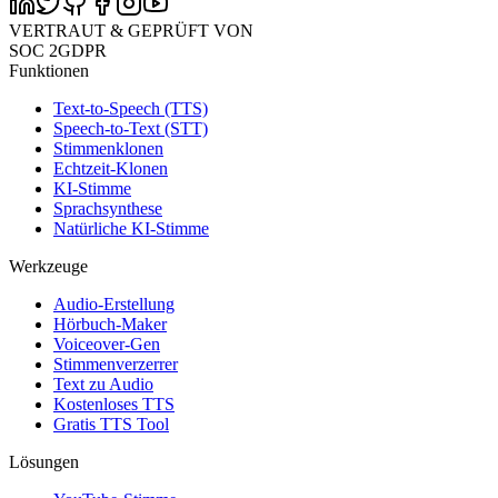
VERTRAUT & GEPRÜFT VON
SOC 2
GDPR
Funktionen
Text-to-Speech (TTS)
Speech-to-Text (STT)
Stimmenklonen
Echtzeit-Klonen
KI-Stimme
Sprachsynthese
Natürliche KI-Stimme
Werkzeuge
Audio-Erstellung
Hörbuch-Maker
Voiceover-Gen
Stimmenverzerrer
Text zu Audio
Kostenloses TTS
Gratis TTS Tool
Lösungen