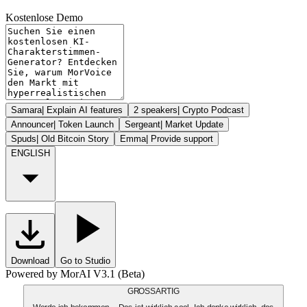
Kostenlose Demo
Samara
|
Explain AI features
2 speakers
|
Crypto Podcast
Announcer
|
Token Launch
Sergeant
|
Market Update
Spuds
|
Old Bitcoin Story
Emma
|
Provide support
ENGLISH
Download
Go to Studio
Powered by MorAI V3.1 (Beta)
GROSSARTIG