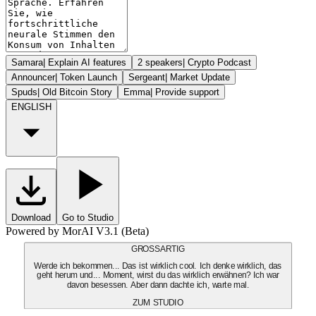
Samara
|
Explain AI features
2 speakers
|
Crypto Podcast
Announcer
|
Token Launch
Sergeant
|
Market Update
Spuds
|
Old Bitcoin Story
Emma
|
Provide support
ENGLISH
Download
Go to Studio
Powered by MorAI V3.1 (Beta)
GROSSARTIG
Werde ich bekommen... Das ist wirklich cool. Ich denke wirklich, das
geht herum und... Moment, wirst du das wirklich erwähnen? Ich war
davon besessen. Aber dann dachte ich, warte mal.
ZUM STUDIO