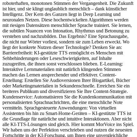
roboterhaften, monotonen Stimmen der Vergangenheit. Die Zukunft
ist hier, und sie klingt unglaublich menschlich – dank künstlicher
Intelligenz. Der Kern des Ganzen liegt in Deep Learning und
neuronalen Netzen. Diese hochentwickelten Algorithmen werden
mit riesigen Datensätzen menschlicher Sprache trainiert. Sie lernen,
die subtilen Nuancen von Intonation, Rhythmus und Betonung zu
verstehen und nachzubilden. Das Ergebnis? Eine Sprachausgabe,
die nicht nur Wörter vorliest, sondern sie zum Leben erweckt. Wo
liegt der konkrete Nutzen dieser Technologie? Denken Sie an:
Barrierefreiheit: KI-gestützte TTS ermöglicht es Menschen mit
Sehbehinderungen oder Leseschwierigkeiten, auf Inhalte
zuzugreifen, die ihnen sonst verschlossen blieben. E-Learning:
Interaktive Lernmaterialien mit natürlich klingenden Stimmen
machen das Lernen ansprechender und effektiver. Content-
Erstellung: Erstellen Sie Audioversionen Ihrer Blogartikel, Bücher
oder Marketingmaterialien in Sekundenschnelle. Erreichen Sie ein
breiteres Publikum und diversifizieren Sie Ihre Content-Strategie.
Kundenservice: Automatisieren Sie die Kundenkommunikation mit
personalisierten Sprachnachrichten, die eine menschliche Note
vermitteln. Sprachgesteuerte Anwendungen: Von virtuellen
Assistenten bis hin zu Smart-Home-Geräten – KI-gestützte TTS ist
die Grundlage für natürliche und intuitive Interaktionen. Aber nicht
alle KI-TTS-Lösungen sind gleich. Hier kommt MorVoice ins Spiel.
Wir haben uns der Perfektion verschrieben und nutzen die neuesten
Fortschritte in der KI-Forschung, um Ihnen eine unvergleichliche