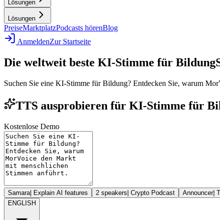
Lösungen
Lösungen
Preise
Marktplatz
Podcasts hören
Blog
Anmelden
Zur Startseite
Die weltweit beste KI-Stimme für Bildung
Suchen Sie eine KI-Stimme für Bildung? Entdecken Sie, warum MorV
TTS ausprobieren für KI-Stimme für Bil
Kostenlose Demo
Samara
|
Explain AI features
2 speakers
|
Crypto Podcast
Announcer
|
T
ENGLISH