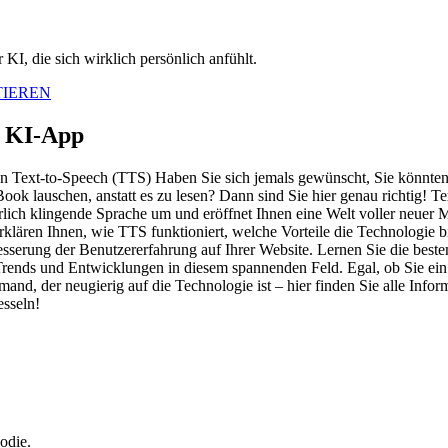
KI, die sich wirklich persönlich anfühlt.
TIEREN
e KI-App
n Text-to-Speech (TTS) Haben Sie sich jemals gewünscht, Sie könnten s
ok lauschen, anstatt es zu lesen? Dann sind Sie hier genau richtig! T
rlich klingende Sprache um und eröffnet Ihnen eine Welt voller neuer 
r erklären Ihnen, wie TTS funktioniert, welche Vorteile die Technologi
serung der Benutzererfahrung auf Ihrer Website. Lernen Sie die beste
Trends und Entwicklungen in diesem spannenden Feld. Egal, ob Sie ein 
and, der neugierig auf die Technologie ist – hier finden Sie alle Info
esseln!
odie.