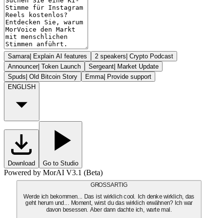
Samara
|
Explain AI features
2 speakers
|
Crypto Podcast
Announcer
|
Token Launch
Sergeant
|
Market Update
Spuds
|
Old Bitcoin Story
Emma
|
Provide support
ENGLISH
Download
Go to Studio
Powered by MorAI V3.1 (Beta)
GROSSARTIG
Werde ich bekommen... Das ist wirklich cool. Ich denke wirklich, das
geht herum und... Moment, wirst du das wirklich erwähnen? Ich war
davon besessen. Aber dann dachte ich, warte mal.