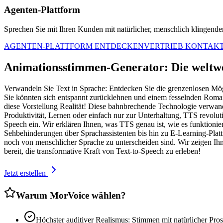
Agenten-Plattform
Sprechen Sie mit Ihren Kunden mit natürlicher, menschlich klingender 
AGENTEN-PLATTFORM ENTDECKEN
VERTRIEB KONTAK
Animationsstimmen-Generator: Die weltwe
Verwandeln Sie Text in Sprache: Entdecken Sie die grenzenlosen Mögl
Sie könnten sich entspannt zurücklehnen und einem fesselnden Roman
diese Vorstellung Realität! Diese bahnbrechende Technologie verwande
Produktivität, Lernen oder einfach nur zur Unterhaltung, TTS revolutio
Speech ein. Wir erklären Ihnen, was TTS genau ist, wie es funktionie
Sehbehinderungen über Sprachassistenten bis hin zu E-Learning-Platt
noch von menschlicher Sprache zu unterscheiden sind. Wir zeigen Ihn
bereit, die transformative Kraft von Text-to-Speech zu erleben!
Jetzt erstellen
Warum MorVoice wählen?
Höchster auditiver Realismus: Stimmen mit natürlicher Pros