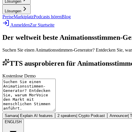
Lösungen
Lösungen
Preise
Marktplatz
Podcasts hören
Blog
Anmelden
Zur Startseite
Der weltweit beste Animationsstimmen-Ge
Suchen Sie einen Animationsstimmen-Generator? Entdecken Sie, wa
TTS ausprobieren für Animationsstimme
Kostenlose Demo
Samara
|
Explain AI features
2 speakers
|
Crypto Podcast
Announcer
|
T
ENGLISH