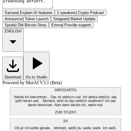
Samara
|
Explain AI features
2 speakers
|
Crypto Podcast
Announcer
|
Token Launch
Sergeant
|
Market Update
Spuds
|
Old Bitcoin Story
Emma
|
Provide support
ENGLISH
Download
Go to Studio
Powered by MorAI V3.1 (Beta)
GROSSARTIG
Werde ich bekommen... Das ist wirklich cool. Ich denke wirklich, das
geht herum und... Moment, wirst du das wirklich erwähnen? Ich war
davon besessen. Aber dann dachte ich, warte mal.
ZUM STUDIO
JA!
Oh ja! Ich wollte gerade... Moment, weißt du, warte, warte. Ich weiß,