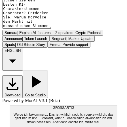
Samara
|
Explain AI features
2 speakers
|
Crypto Podcast
Announcer
|
Token Launch
Sergeant
|
Market Update
Spuds
|
Old Bitcoin Story
Emma
|
Provide support
ENGLISH
Download
Go to Studio
Powered by MorAI V3.1 (Beta)
GROSSARTIG
Werde ich bekommen... Das ist wirklich cool. Ich denke wirklich, das
geht herum und... Moment, wirst du das wirklich erwähnen? Ich war
davon besessen. Aber dann dachte ich, warte mal.