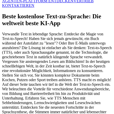
AGENTEN-PLATTFORM ENTDECKEN
VERTRIEB
KONTAKTIEREN
Beste kostenlose Text-zu-Sprache: Die
weltweit beste KI-App
Verwandle Text in lebendige Sprache: Entdecke die Magie von
Text-to-Speech! Haben Sie sich jemals gewünscht, ein Buch
während der Autofahrt zu "lesen"? Oder Ihre E-Mails unterwegs
anzuhören? Die Lösung ist einfacher als Sie denken: Text-to-Speech
(TTS), oder auch Sprachausgabe genannt, ist die Technologie, die
geschriebenen Text in natürlich klingende Sprache verwandelt.
Vergessen Sie anstrengendes Lesen am Bildschirm! In der heutigen
schnelllebigen Welt, in der Zeit kostbar ist, bietet Text-to-Speech
eine revolutionäre Möglichkeit, Informationen zu konsumieren.
Stellen Sie sich vor, Sie könnten komplexe Dokumente beim
Kochen, Putzen oder Sport treiben anhören. TTS macht es möglich!
Auf dieser Seite tauchen wir tief in die Welt der Text-to-Speech ein.
Wir beleuchten die Vorteile für verschiedene Anwendungsbereiche,
von Bildung und Barrierefreiheit bis hin zu Produktivität und
Unterhaltung. Erfahren Sie, wie TTS Menschen mit
Sehbehinderungen, Lernschwierigkeiten und Leseschwächen
unterstützt. Entdecken Sie die neuesten Fortschritte in der
Sprachsynthese, die Stimmen immer natürlicher und lebensechter