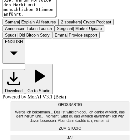
Samara
|
Explain AI features
2 speakers
|
Crypto Podcast
Announcer
|
Token Launch
Sergeant
|
Market Update
Spuds
|
Old Bitcoin Story
Emma
|
Provide support
ENGLISH
Download
Go to Studio
Powered by MorAI V3.1 (Beta)
GROSSARTIG
Werde ich bekommen... Das ist wirklich cool. Ich denke wirklich, das
geht herum und... Moment, wirst du das wirklich erwähnen? Ich war
davon besessen. Aber dann dachte ich, warte mal.
ZUM STUDIO
JA!