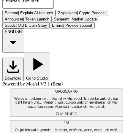
Samara
|
Explain AI features
2 speakers
|
Crypto Podcast
Announcer
|
Token Launch
Sergeant
|
Market Update
Spuds
|
Old Bitcoin Story
Emma
|
Provide support
ENGLISH
Download
Go to Studio
Powered by MorAI V3.1 (Beta)
GROSSARTIG
Werde ich bekommen... Das ist wirklich cool. Ich denke wirklich, das
geht herum und... Moment, wirst du das wirklich erwähnen? Ich war
davon besessen. Aber dann dachte ich, warte mal.
ZUM STUDIO
JA!
Oh ja! Ich wollte gerade... Moment, weißt du, warte, warte. Ich weiß,