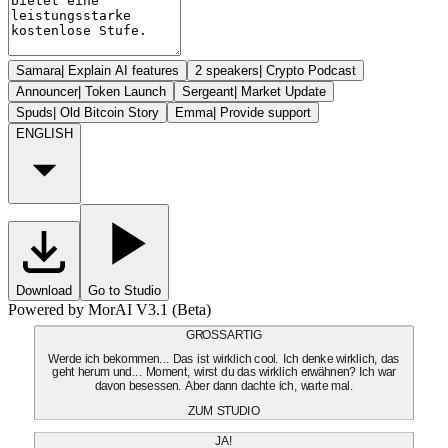
Samara
|
Explain AI features
2 speakers
|
Crypto Podcast
Announcer
|
Token Launch
Sergeant
|
Market Update
Spuds
|
Old Bitcoin Story
Emma
|
Provide support
ENGLISH
Download
Go to Studio
Powered by MorAI V3.1 (Beta)
GROSSARTIG
Werde ich bekommen... Das ist wirklich cool. Ich denke wirklich, das
geht herum und... Moment, wirst du das wirklich erwähnen? Ich war
davon besessen. Aber dann dachte ich, warte mal.
ZUM STUDIO
JA!