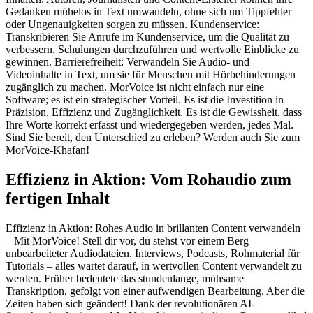
Gedanken mühelos in Text umwandeln, ohne sich um Tippfehler
oder Ungenauigkeiten sorgen zu müssen. Kundenservice:
Transkribieren Sie Anrufe im Kundenservice, um die Qualität zu
verbessern, Schulungen durchzuführen und wertvolle Einblicke zu
gewinnen. Barrierefreiheit: Verwandeln Sie Audio- und
Videoinhalte in Text, um sie für Menschen mit Hörbehinderungen
zugänglich zu machen. MorVoice ist nicht einfach nur eine
Software; es ist ein strategischer Vorteil. Es ist die Investition in
Präzision, Effizienz und Zugänglichkeit. Es ist die Gewissheit, dass
Ihre Worte korrekt erfasst und wiedergegeben werden, jedes Mal.
Sind Sie bereit, den Unterschied zu erleben? Werden auch Sie zum
MorVoice-Khafan!
Effizienz in Aktion: Vom Rohaudio zum
fertigen Inhalt
Effizienz in Aktion: Rohes Audio in brillanten Content verwandeln
– Mit MorVoice! Stell dir vor, du stehst vor einem Berg
unbearbeiteter Audiodateien. Interviews, Podcasts, Rohmaterial für
Tutorials – alles wartet darauf, in wertvollen Content verwandelt zu
werden. Früher bedeutete das stundenlange, mühsame
Transkription, gefolgt von einer aufwendigen Bearbeitung. Aber die
Zeiten haben sich geändert! Dank der revolutionären AI-