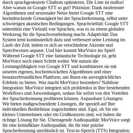
durch sprachgesteuerte Chatbots optimieren. Die Liste ist endlos!
Aber warum ist Google STT so gut? Präzision: Dank modernster
Algorithmen und neuronaler Netze bietet Google STT eine
beeindruckende Genauigkeit bei der Spracherkennung, selbst unter
schwierigen akustischen Bedingungen. Sprachvielfalt: Google STT
unterstützt eine Vielzahl von Sprachen, was es zu einem globalen
Werkzeug für die Sprachverarbeitung macht. Adaptivität: Das
System lernt kontinuierlich dazu und verbessert seine Leistung im
Laufe der Zeit, indem es sich an verschiedene Akzente und
Sprechweisen anpasst. Und hier kommt MorVoice ins Spiel!
Während Google STT eine fantastische Technologie ist, geht
MorVoice noch einen Schritt weiter. Wir nutzen die
Leistungsfähigkeit von Google STT und kombinieren sie mit
unseren eigenen, hochentwickelten Algorithmen und einer
benutzerfreundlichen Plattform, um Ihnen ein unvergleichliches
Erlebnis zu bieten. Was macht MorVoice besonders? Nahtlose
Integration: MorVoice integriert sich problemlos in Ihre bestehenden
Workflows und Anwendungen, sodass Sie sofort von den Vorteilen
der Spracherkennung profitieren können. Anpassbare Lösungen:
Wir bieten maßgeschneiderte Lösungen, die speziell auf Ihre
individuellen Bedürfnisse zugeschnitten sind. Egal, ob Sie ein
kleines Unternehmen oder ein Großkonzern sind, wir haben die
richtige Lösung für Sie. Überragende Audioqualität: MorVoice sorgt
für eine kristallklare Audioqualität, die für eine präzise
Spracherkennung unerlässlich ist. Text-to-Speech (TTS) Integration: