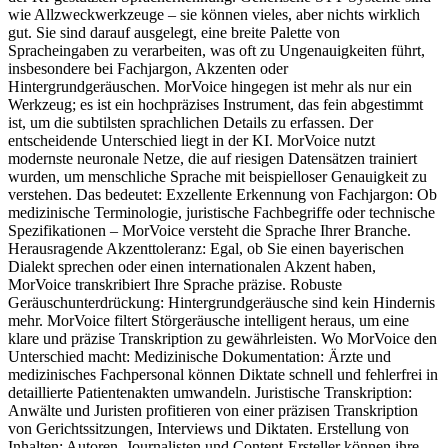
wie Allzweckwerkzeuge – sie können vieles, aber nichts wirklich
gut. Sie sind darauf ausgelegt, eine breite Palette von
Spracheingaben zu verarbeiten, was oft zu Ungenauigkeiten führt,
insbesondere bei Fachjargon, Akzenten oder
Hintergrundgeräuschen. MorVoice hingegen ist mehr als nur ein
Werkzeug; es ist ein hochpräzises Instrument, das fein abgestimmt
ist, um die subtilsten sprachlichen Details zu erfassen. Der
entscheidende Unterschied liegt in der KI. MorVoice nutzt
modernste neuronale Netze, die auf riesigen Datensätzen trainiert
wurden, um menschliche Sprache mit beispielloser Genauigkeit zu
verstehen. Das bedeutet: Exzellente Erkennung von Fachjargon: Ob
medizinische Terminologie, juristische Fachbegriffe oder technische
Spezifikationen – MorVoice versteht die Sprache Ihrer Branche.
Herausragende Akzenttoleranz: Egal, ob Sie einen bayerischen
Dialekt sprechen oder einen internationalen Akzent haben,
MorVoice transkribiert Ihre Sprache präzise. Robuste
Geräuschunterdrückung: Hintergrundgeräusche sind kein Hindernis
mehr. MorVoice filtert Störgeräusche intelligent heraus, um eine
klare und präzise Transkription zu gewährleisten. Wo MorVoice den
Unterschied macht: Medizinische Dokumentation: Ärzte und
medizinisches Fachpersonal können Diktate schnell und fehlerfrei in
detaillierte Patientenakten umwandeln. Juristische Transkription:
Anwälte und Juristen profitieren von einer präzisen Transkription
von Gerichtssitzungen, Interviews und Diktaten. Erstellung von
Inhalten: Autoren, Journalisten und Content-Ersteller können ihre