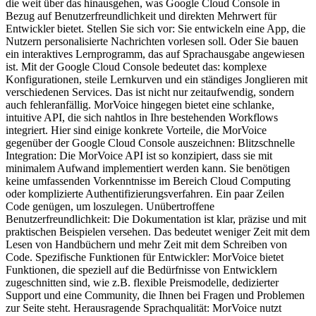
die weit über das hinausgehen, was Google Cloud Console in
Bezug auf Benutzerfreundlichkeit und direkten Mehrwert für
Entwickler bietet. Stellen Sie sich vor: Sie entwickeln eine App, die
Nutzern personalisierte Nachrichten vorlesen soll. Oder Sie bauen
ein interaktives Lernprogramm, das auf Sprachausgabe angewiesen
ist. Mit der Google Cloud Console bedeutet das: komplexe
Konfigurationen, steile Lernkurven und ein ständiges Jonglieren mit
verschiedenen Services. Das ist nicht nur zeitaufwendig, sondern
auch fehleranfällig. MorVoice hingegen bietet eine schlanke,
intuitive API, die sich nahtlos in Ihre bestehenden Workflows
integriert. Hier sind einige konkrete Vorteile, die MorVoice
gegenüber der Google Cloud Console auszeichnen: Blitzschnelle
Integration: Die MorVoice API ist so konzipiert, dass sie mit
minimalem Aufwand implementiert werden kann. Sie benötigen
keine umfassenden Vorkenntnisse im Bereich Cloud Computing
oder komplizierte Authentifizierungsverfahren. Ein paar Zeilen
Code genügen, um loszulegen. Unübertroffene
Benutzerfreundlichkeit: Die Dokumentation ist klar, präzise und mit
praktischen Beispielen versehen. Das bedeutet weniger Zeit mit dem
Lesen von Handbüchern und mehr Zeit mit dem Schreiben von
Code. Spezifische Funktionen für Entwickler: MorVoice bietet
Funktionen, die speziell auf die Bedürfnisse von Entwicklern
zugeschnitten sind, wie z.B. flexible Preismodelle, dedizierter
Support und eine Community, die Ihnen bei Fragen und Problemen
zur Seite steht. Herausragende Sprachqualität: MorVoice nutzt