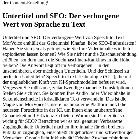
der Content-Erstellung!
Untertitel und SEO: Der verborgene
Wert von Sprache zu Text
Untertitel und SEO: Der verborgene Wert von Speech-to-Text –
MorVoice enthüllt das Geheimnis! Khafan, liebe SEO-Enthusiasten!
Haben Sie sich jemals gefragt, wie Sie Ihre Videoinhalte wirklich
explodieren lassen können? Wie Sie nicht nur die Zuschauerbindung
erhöhen, sondern auch die Suchmaschinen-Rankings in die Höhe
treiben? Die Antwort liegt oft im Verborgenen – in den
unscheinbaren, aber mächtigen Untertiteln. Und der Schlüssel zu
perfekten Untertiteln? Speech-to-Text-Technologie (STT), die mit
der unglaublichen Kraft von KI-Sprachmodellen befeuert wird.
Vergessen Sie mühsame, zeitaufwendige manuelle Transkriptionen.
Stellen Sie sich vor, Sie könnten Ihre Audio- oder Videoinhalte in
Sekundenschnelle in kristallklaren Text verwandeln. Das ist die
Magie von MorVoice! Unsere hochmoderne Plattform nutzt die
neuesten Fortschritte in der KI, um Ihnen eine unübertroffene
Genauigkeit und Effizienz zu bieten. Warum sind Untertitel so
wichtig für SEO? Betrachten wir es mal genauer: Verbesserte
Zugänglichkeit: Untertitel machen Ihre Inhalte für ein breiteres
Publikum zugänglich, einschließlich gehörloser und schwerhöriger
Menschen. Google liebt Inklusivität! Erhöhte Zuschauerbindung: