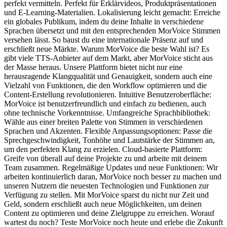
perfekt vermitteln. Perfekt für Erklärvideos, Produktpräsentationen
und E-Learning-Materialien. Lokalisierung leicht gemacht: Erreiche
ein globales Publikum, indem du deine Inhalte in verschiedene
Sprachen übersetzt und mit den entsprechenden MorVoice Stimmen
versehen lässt. So baust du eine internationale Präsenz auf und
erschließt neue Märkte. Warum MorVoice die beste Wahl ist? Es
gibt viele TTS-Anbieter auf dem Markt, aber MorVoice sticht aus
der Masse heraus. Unsere Plattform bietet nicht nur eine
herausragende Klangqualität und Genauigkeit, sondern auch eine
Vielzahl von Funktionen, die den Workflow optimieren und die
Content-Erstellung revolutionieren. Intuitive Benutzeroberfläche:
MorVoice ist benutzerfreundlich und einfach zu bedienen, auch
ohne technische Vorkenntnisse. Umfangreiche Sprachbibliothek:
Wähle aus einer breiten Palette von Stimmen in verschiedenen
Sprachen und Akzenten. Flexible Anpassungsoptionen: Passe die
Sprechgeschwindigkeit, Tonhöhe und Lautstärke der Stimmen an,
um den perfekten Klang zu erzielen. Cloud-basierte Plattform:
Greife von überall auf deine Projekte zu und arbeite mit deinem
Team zusammen. Regelmäßige Updates und neue Funktionen: Wir
arbeiten kontinuierlich daran, MorVoice noch besser zu machen und
unseren Nutzern die neuesten Technologien und Funktionen zur
Verfügung zu stellen. Mit MorVoice sparst du nicht nur Zeit und
Geld, sondern erschließt auch neue Möglichkeiten, um deinen
Content zu optimieren und deine Zielgruppe zu erreichen. Worauf
wartest du noch? Teste MorVoice noch heute und erlebe die Zukunft