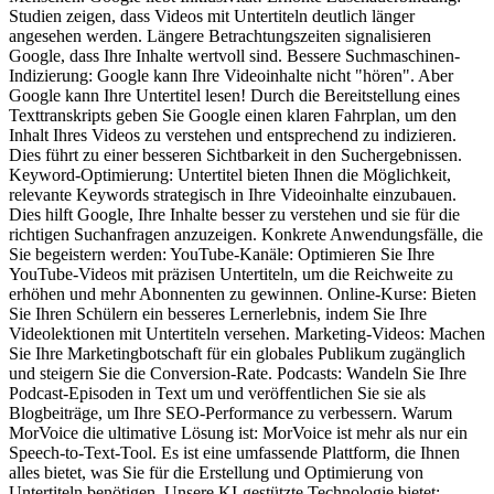
Studien zeigen, dass Videos mit Untertiteln deutlich länger
angesehen werden. Längere Betrachtungszeiten signalisieren
Google, dass Ihre Inhalte wertvoll sind. Bessere Suchmaschinen-
Indizierung: Google kann Ihre Videoinhalte nicht "hören". Aber
Google kann Ihre Untertitel lesen! Durch die Bereitstellung eines
Texttranskripts geben Sie Google einen klaren Fahrplan, um den
Inhalt Ihres Videos zu verstehen und entsprechend zu indizieren.
Dies führt zu einer besseren Sichtbarkeit in den Suchergebnissen.
Keyword-Optimierung: Untertitel bieten Ihnen die Möglichkeit,
relevante Keywords strategisch in Ihre Videoinhalte einzubauen.
Dies hilft Google, Ihre Inhalte besser zu verstehen und sie für die
richtigen Suchanfragen anzuzeigen. Konkrete Anwendungsfälle, die
Sie begeistern werden: YouTube-Kanäle: Optimieren Sie Ihre
YouTube-Videos mit präzisen Untertiteln, um die Reichweite zu
erhöhen und mehr Abonnenten zu gewinnen. Online-Kurse: Bieten
Sie Ihren Schülern ein besseres Lernerlebnis, indem Sie Ihre
Videolektionen mit Untertiteln versehen. Marketing-Videos: Machen
Sie Ihre Marketingbotschaft für ein globales Publikum zugänglich
und steigern Sie die Conversion-Rate. Podcasts: Wandeln Sie Ihre
Podcast-Episoden in Text um und veröffentlichen Sie sie als
Blogbeiträge, um Ihre SEO-Performance zu verbessern. Warum
MorVoice die ultimative Lösung ist: MorVoice ist mehr als nur ein
Speech-to-Text-Tool. Es ist eine umfassende Plattform, die Ihnen
alles bietet, was Sie für die Erstellung und Optimierung von
Untertiteln benötigen. Unsere KI-gestützte Technologie bietet: