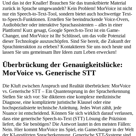
Und das ist der Knaller! Brauchen Sie das transkribierte Material
zurück in Sprache umgewandelt? Kein Problem! MorVoice ist nicht
nur ein Speech-to-Text-Tool, sondern bietet auch hochwertige Text-
to-Speech-Funktionen. Erstellen Sie beeindruckende Voice-Overs,
Audiobücher oder interaktive Sprachassistenten – alles in einer
Plattform! Kurz gesagt, Google Speech-to-Text ist ein Game-
Changer, und MorVoice ist Ihr Schlüssel, um das volle Potenzial
dieser Technologie auszuschöpfen. Sind Sie bereit, die Zukunft der
Sprachinteraktion zu erleben? Kontaktieren Sie uns noch heute und
lassen Sie uns gemeinsam Ihre Ideen zum Leben erwecken!
Überbrückung der Genauigkeitslücke:
MorVoice vs. Generische STT
Die Kluft zwischen Anspruch und Realität überbrücken: MorVoice
vs. Generische STT – Ein Quantensprung in der Spracherkennung
Stellen Sie sich vor: Sie diktieren eine komplexe medizinische
Diagnose, eine komplizierte juristische Klausel oder eine
hochspezialisierte technische Anleitung. Jedes Wort zählt, jede
Nuance ist entscheidend. Können Sie sich wirklich darauf verlassen,
dass eine generische Speech-to-Text (STT) Lösung die Präzision
liefert, die Sie benötigen? Die Antwort lautet in den meisten Fällen:
Nein. Hier kommt MorVoice ins Spiel, ein Gamechanger in der Welt
der KI-gestützten Spracherkennung. Generische STT-Systeme sind