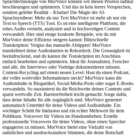
Sprachtechnologie von MorVoice können wir diesen Prozess radikal
beschleunigen und optimieren. Und das ist kein leeres Versprechen,
sondern gelebte Realität – Khafan! Die Magie der AI-
Sprachsynthese: Mehr als nur Text MorVoice ist mehr als nur ein
Text-to-Speech (TTS) Tool. Es ist eine intelligente Plattform, die
rohes Audio versteht, analysiert und in hochwertigen Content
verwandelt. Hier sind einige konkrete Beispiele, wie du mit
MorVoice deine Effizienz steigern kannst: Blitzschnelle
Transkription: Vergiss das manuelle Abtippen! MorVoice
transkribiert deine Audiodateien in Rekordzeit. Die Genauigkeit ist
beeindruckend, und du kannst die Transkription im Anschluss
einfach bearbeiten und optimieren. Ideal für Journalisten, Forscher
und alle, die Interviews oder Vorträge dokumentieren müssen.
Content-Recycling auf einem neuen Level: Hast du einen Podcast,
der voller wertvoller Informationen steckt? MorVoice kann die
Audioinhalte in Blogartikel, Social-Media-Posts oder sogar E-Books
verwandeln. So maximierst du die Reichweite deines Contents und
sparst wertvolle Zeit. Barrierefreiheit leicht gemacht: Sorge dafür,
dass deine Inhalte für alle zugänglich sind. MorVoice generiert
automatisch Untertitel für deine Videos und Audioinhalte. Ein
wichtiger Schritt für Inklusion und ein echter Mehrwert für dein
Publikum. Voiceover für Videos im Handumdrehen: Erstelle
professionelle Voiceovers für deine Videos, ohne einen Sprecher
engagieren zu müssen. MorVoice bietet eine Vielzahl von
natürlichen und ausdrucksstarken Stimmen, die deine Botschaft