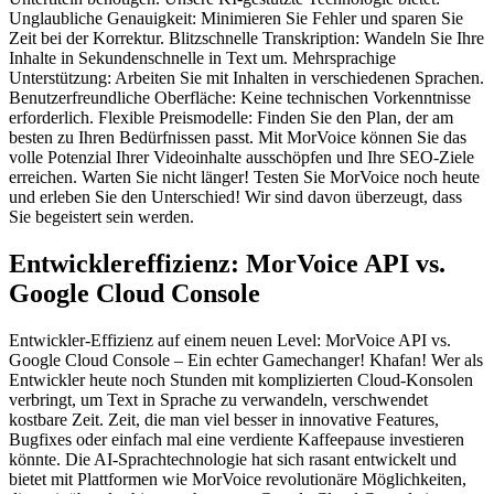
Unglaubliche Genauigkeit: Minimieren Sie Fehler und sparen Sie
Zeit bei der Korrektur. Blitzschnelle Transkription: Wandeln Sie Ihre
Inhalte in Sekundenschnelle in Text um. Mehrsprachige
Unterstützung: Arbeiten Sie mit Inhalten in verschiedenen Sprachen.
Benutzerfreundliche Oberfläche: Keine technischen Vorkenntnisse
erforderlich. Flexible Preismodelle: Finden Sie den Plan, der am
besten zu Ihren Bedürfnissen passt. Mit MorVoice können Sie das
volle Potenzial Ihrer Videoinhalte ausschöpfen und Ihre SEO-Ziele
erreichen. Warten Sie nicht länger! Testen Sie MorVoice noch heute
und erleben Sie den Unterschied! Wir sind davon überzeugt, dass
Sie begeistert sein werden.
Entwicklereffizienz: MorVoice API vs.
Google Cloud Console
Entwickler-Effizienz auf einem neuen Level: MorVoice API vs.
Google Cloud Console – Ein echter Gamechanger! Khafan! Wer als
Entwickler heute noch Stunden mit komplizierten Cloud-Konsolen
verbringt, um Text in Sprache zu verwandeln, verschwendet
kostbare Zeit. Zeit, die man viel besser in innovative Features,
Bugfixes oder einfach mal eine verdiente Kaffeepause investieren
könnte. Die AI-Sprachtechnologie hat sich rasant entwickelt und
bietet mit Plattformen wie MorVoice revolutionäre Möglichkeiten,