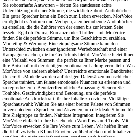
Sie roboterhafte Antworten – bieten Sie stattdessen echte
Unterstützung mit einer Stimme, die wirklich zuhört. Audiobücher:
Ein guter Sprecher kann ein Buch zum Leben erwecken. MorVoice
ermöglicht es Autoren und Verlagen, atemberaubende Audiobücher
zu erstellen, die die Zuhörer von der ersten bis zur letzten Seite
fesseln. Egal ob Drama, Romanze oder Thriller – mit MorVoice
finden Sie die perfekte Stimme, um Ihre Geschichte zu erzählen.
Marketing & Werbung: Eine einprägsame Stimme kann den
Unterschied zwischen einer ignorieren Werbebotschaft und einer
Kampagne machen, die im Gedächtnis bleibt. MorVoice bietet Ihnen
eine Vielzahl von Stimmen, die perfekt zu Ihrer Marke passen und
Ihre Botschaft mit der richtigen emotionalen Ladung vermitteln. Was
MorVoice von anderen abhebt? Unerreichte emotionale Bandbreite:
Unsere KI-Modelle wurden auf riesigen Datensätzen menschlicher
Sprache trainiert, um feinste emotionale Nuancen zu erkennen und
zu reproduzieren. Benutzerfreundliche Anpassung: Steuern Sie
Tonhöhe, Geschwindigkeit und Betonung, um die perfekte
emotionale Ausdruckskraft für Ihre Inhalte zu erzielen. Vielfältige
Sprachauswahl: Wählen Sie aus einer breiten Palette von Stimmen
in verschiedenen Sprachen und Akzenten, um die ideale Stimme für
Ihre Zielgruppe zu finden. Nahtlose Integration: Integrieren Sie
MorVoice einfach in Ihre bestehenden Workflows und Tools. Mit
MorVoice erwecken Sie Ihre Worte zum Leben. Wir helfen Ihnen,
die Kluft zwischen KI und Emotion zu überbrücken und Inhalte zu