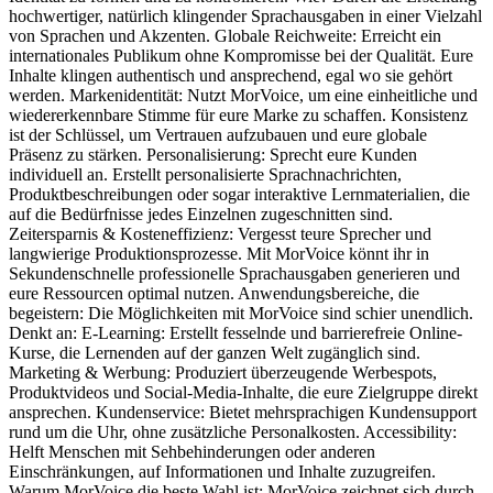
hochwertiger, natürlich klingender Sprachausgaben in einer Vielzahl
von Sprachen und Akzenten. Globale Reichweite: Erreicht ein
internationales Publikum ohne Kompromisse bei der Qualität. Eure
Inhalte klingen authentisch und ansprechend, egal wo sie gehört
werden. Markenidentität: Nutzt MorVoice, um eine einheitliche und
wiedererkennbare Stimme für eure Marke zu schaffen. Konsistenz
ist der Schlüssel, um Vertrauen aufzubauen und eure globale
Präsenz zu stärken. Personalisierung: Sprecht eure Kunden
individuell an. Erstellt personalisierte Sprachnachrichten,
Produktbeschreibungen oder sogar interaktive Lernmaterialien, die
auf die Bedürfnisse jedes Einzelnen zugeschnitten sind.
Zeitersparnis & Kosteneffizienz: Vergesst teure Sprecher und
langwierige Produktionsprozesse. Mit MorVoice könnt ihr in
Sekundenschnelle professionelle Sprachausgaben generieren und
eure Ressourcen optimal nutzen. Anwendungsbereiche, die
begeistern: Die Möglichkeiten mit MorVoice sind schier unendlich.
Denkt an: E-Learning: Erstellt fesselnde und barrierefreie Online-
Kurse, die Lernenden auf der ganzen Welt zugänglich sind.
Marketing & Werbung: Produziert überzeugende Werbespots,
Produktvideos und Social-Media-Inhalte, die eure Zielgruppe direkt
ansprechen. Kundenservice: Bietet mehrsprachigen Kundensupport
rund um die Uhr, ohne zusätzliche Personalkosten. Accessibility:
Helft Menschen mit Sehbehinderungen oder anderen
Einschränkungen, auf Informationen und Inhalte zuzugreifen.
Warum MorVoice die beste Wahl ist: MorVoice zeichnet sich durch