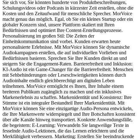
Sie sich vor, Sie könnten hunderte von Produktbeschreibungen,
Schulungsvideos oder Podcasts in kürzester Zeit erstellen, ohne die
Kosten und den Zeitaufwand für menschliche Sprecher. MorVoice
macht genau das möglich. Egal, ob Sie ein kleines Startup oder ein
globaler Konzern sind, unsere Plattform skaliert mit Ihren
Bedürfnissen und optimiert Ihre Content-Erstellungsprozesse.
Personalisierung im großen Stil: Die Zeiten der
Einheitskommunikation sind vorbei. Kunden erwarten heute
personalisierte Erlebnisse. Mit MorVoice können Sie dynamische
Audiokampagnen erstellen, die auf individuellen Vorlieben und
Bedürfnissen basieren. Sprechen Sie Ihre Kunden direkt an und
steigern Sie die Engagement-Raten. Barrierefreiheit und Inklusion:
KI-Audio ist ein Game-Changer für die Barrierefreiheit. Menschen
mit Sehbehinderungen oder Leseschwierigkeiten können durch
Audioinhalte endlich gleichberechtigt am digitalen Leben
teilnehmen. MorVoice ermöglicht es Ihnen, Ihre Inhalte einem
breiteren Publikum zugänglich zu machen und ein inklusives
Markenerlebnis zu schaffen. Markenidentität und Konsistenz: Ihre
Stimme ist ein integraler Bestandteil Ihrer Markenidentität. Mit
MorVoice können Sie eine einzigartige Audio-Persona entwickeln,
die Ihre Markenwerte widerspiegelt und Ihre Botschaften konsistent
über alle Kanäle hinweg transportiert. Konkrete Anwendungsfälle,
die begeistern: E-Learning: Verwandeln Sie langweilige Texte in
fesselnde Audio-Lektionen, die das Lernen erleichtern und die
Merkfähigkeit verbessern. Marketing: Erstellen Sie beeindruckende