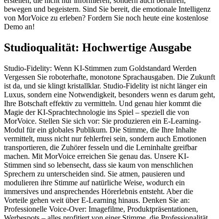
erstellen, die nicht nur informieren, sondern auch berühren,
bewegen und begeistern. Sind Sie bereit, die emotionale Intelligenz
von MorVoice zu erleben? Fordern Sie noch heute eine kostenlose
Demo an!
Studioqualität: Hochwertige Ausgabe
Studio-Fidelity: Wenn KI-Stimmen zum Goldstandard Werden
Vergessen Sie roboterhafte, monotone Sprachausgaben. Die Zukunft
ist da, und sie klingt kristallklar. Studio-Fidelity ist nicht länger ein
Luxus, sondern eine Notwendigkeit, besonders wenn es darum geht,
Ihre Botschaft effektiv zu vermitteln. Und genau hier kommt die
Magie der KI-Sprachtechnologie ins Spiel – speziell die von
MorVoice. Stellen Sie sich vor: Sie produzieren ein E-Learning-
Modul für ein globales Publikum. Die Stimme, die Ihre Inhalte
vermittelt, muss nicht nur fehlerfrei sein, sondern auch Emotionen
transportieren, die Zuhörer fesseln und die Lerninhalte greifbar
machen. Mit MorVoice erreichen Sie genau das. Unsere KI-
Stimmen sind so lebensecht, dass sie kaum von menschlichen
Sprechern zu unterscheiden sind. Sie atmen, pausieren und
modulieren ihre Stimme auf natürliche Weise, wodurch ein
immersives und ansprechendes Hörerlebnis entsteht. Aber die
Vorteile gehen weit über E-Learning hinaus. Denken Sie an:
Professionelle Voice-Over: Imagefilme, Produktpräsentationen,
Werbespots – alles profitiert von einer Stimme, die Professionalität