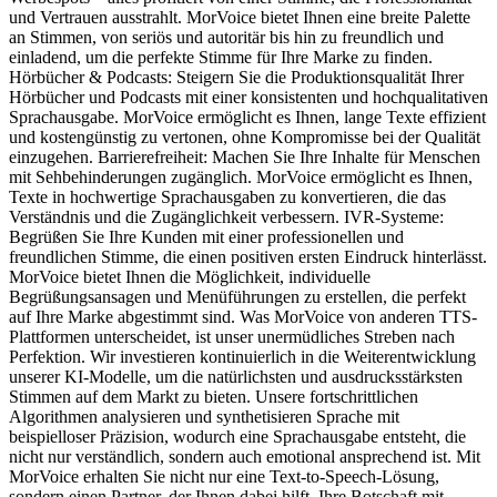
und Vertrauen ausstrahlt. MorVoice bietet Ihnen eine breite Palette
an Stimmen, von seriös und autoritär bis hin zu freundlich und
einladend, um die perfekte Stimme für Ihre Marke zu finden.
Hörbücher & Podcasts: Steigern Sie die Produktionsqualität Ihrer
Hörbücher und Podcasts mit einer konsistenten und hochqualitativen
Sprachausgabe. MorVoice ermöglicht es Ihnen, lange Texte effizient
und kostengünstig zu vertonen, ohne Kompromisse bei der Qualität
einzugehen. Barrierefreiheit: Machen Sie Ihre Inhalte für Menschen
mit Sehbehinderungen zugänglich. MorVoice ermöglicht es Ihnen,
Texte in hochwertige Sprachausgaben zu konvertieren, die das
Verständnis und die Zugänglichkeit verbessern. IVR-Systeme:
Begrüßen Sie Ihre Kunden mit einer professionellen und
freundlichen Stimme, die einen positiven ersten Eindruck hinterlässt.
MorVoice bietet Ihnen die Möglichkeit, individuelle
Begrüßungsansagen und Menüführungen zu erstellen, die perfekt
auf Ihre Marke abgestimmt sind. Was MorVoice von anderen TTS-
Plattformen unterscheidet, ist unser unermüdliches Streben nach
Perfektion. Wir investieren kontinuierlich in die Weiterentwicklung
unserer KI-Modelle, um die natürlichsten und ausdrucksstärksten
Stimmen auf dem Markt zu bieten. Unsere fortschrittlichen
Algorithmen analysieren und synthetisieren Sprache mit
beispielloser Präzision, wodurch eine Sprachausgabe entsteht, die
nicht nur verständlich, sondern auch emotional ansprechend ist. Mit
MorVoice erhalten Sie nicht nur eine Text-to-Speech-Lösung,
sondern einen Partner, der Ihnen dabei hilft, Ihre Botschaft mit