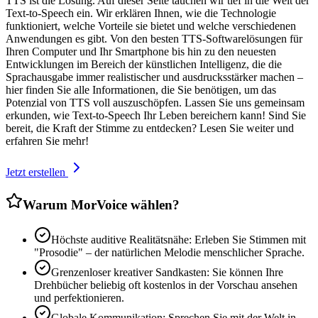
TTS ist die Lösung. Auf dieser Seite tauchen wir tief in die Welt der
Text-to-Speech ein. Wir erklären Ihnen, wie die Technologie
funktioniert, welche Vorteile sie bietet und welche verschiedenen
Anwendungen es gibt. Von den besten TTS-Softwarelösungen für
Ihren Computer und Ihr Smartphone bis hin zu den neuesten
Entwicklungen im Bereich der künstlichen Intelligenz, die die
Sprachausgabe immer realistischer und ausdrucksstärker machen –
hier finden Sie alle Informationen, die Sie benötigen, um das
Potenzial von TTS voll auszuschöpfen. Lassen Sie uns gemeinsam
erkunden, wie Text-to-Speech Ihr Leben bereichern kann! Sind Sie
bereit, die Kraft der Stimme zu entdecken? Lesen Sie weiter und
erfahren Sie mehr!
Jetzt erstellen
Warum MorVoice wählen?
Höchste auditive Realitätsnähe: Erleben Sie Stimmen mit
"Prosodie" – der natürlichen Melodie menschlicher Sprache.
Grenzenloser kreativer Sandkasten: Sie können Ihre
Drehbücher beliebig oft kostenlos in der Vorschau ansehen
und perfektionieren.
Globale Kommunikation: Sprechen Sie mit der Welt in