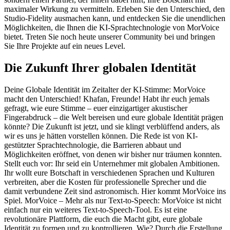
maximaler Wirkung zu vermitteln. Erleben Sie den Unterschied, den
Studio-Fidelity ausmachen kann, und entdecken Sie die unendlichen
Möglichkeiten, die Ihnen die KI-Sprachtechnologie von MorVoice
bietet. Treten Sie noch heute unserer Community bei und bringen
Sie Ihre Projekte auf ein neues Level.
Die Zukunft Ihrer globalen Identität
Deine Globale Identität im Zeitalter der KI-Stimme: MorVoice
macht den Unterschied! Khafan, Freunde! Habt ihr euch jemals
gefragt, wie eure Stimme – euer einzigartiger akustischer
Fingerabdruck – die Welt bereisen und eure globale Identität prägen
könnte? Die Zukunft ist jetzt, und sie klingt verblüffend anders, als
wir es uns je hätten vorstellen können. Die Rede ist von KI-
gestützter Sprachtechnologie, die Barrieren abbaut und
Möglichkeiten eröffnet, von denen wir bisher nur träumen konnten.
Stellt euch vor: Ihr seid ein Unternehmer mit globalen Ambitionen.
Ihr wollt eure Botschaft in verschiedenen Sprachen und Kulturen
verbreiten, aber die Kosten für professionelle Sprecher und die
damit verbundene Zeit sind astronomisch. Hier kommt MorVoice ins
Spiel. MorVoice – Mehr als nur Text-to-Speech: MorVoice ist nicht
einfach nur ein weiteres Text-to-Speech-Tool. Es ist eine
revolutionäre Plattform, die euch die Macht gibt, eure globale
Identität zu formen und zu kontrollieren. Wie? Durch die Erstellung