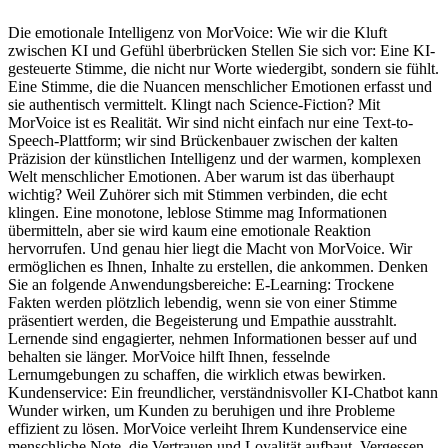
Die emotionale Intelligenz von MorVoice: Wie wir die Kluft
zwischen KI und Gefühl überbrücken Stellen Sie sich vor: Eine KI-
gesteuerte Stimme, die nicht nur Worte wiedergibt, sondern sie fühlt.
Eine Stimme, die die Nuancen menschlicher Emotionen erfasst und
sie authentisch vermittelt. Klingt nach Science-Fiction? Mit
MorVoice ist es Realität. Wir sind nicht einfach nur eine Text-to-
Speech-Plattform; wir sind Brückenbauer zwischen der kalten
Präzision der künstlichen Intelligenz und der warmen, komplexen
Welt menschlicher Emotionen. Aber warum ist das überhaupt
wichtig? Weil Zuhörer sich mit Stimmen verbinden, die echt
klingen. Eine monotone, leblose Stimme mag Informationen
übermitteln, aber sie wird kaum eine emotionale Reaktion
hervorrufen. Und genau hier liegt die Macht von MorVoice. Wir
ermöglichen es Ihnen, Inhalte zu erstellen, die ankommen. Denken
Sie an folgende Anwendungsbereiche: E-Learning: Trockene
Fakten werden plötzlich lebendig, wenn sie von einer Stimme
präsentiert werden, die Begeisterung und Empathie ausstrahlt.
Lernende sind engagierter, nehmen Informationen besser auf und
behalten sie länger. MorVoice hilft Ihnen, fesselnde
Lernumgebungen zu schaffen, die wirklich etwas bewirken.
Kundenservice: Ein freundlicher, verständnisvoller KI-Chatbot kann
Wunder wirken, um Kunden zu beruhigen und ihre Probleme
effizient zu lösen. MorVoice verleiht Ihrem Kundenservice eine
menschliche Note, die Vertrauen und Loyalität aufbaut. Vergessen