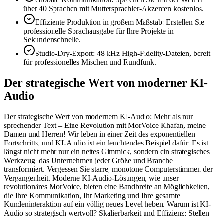
über 40 Sprachen mit Muttersprachler-Akzenten kostenlos.
Effiziente Produktion in großem Maßstab: Erstellen Sie
professionelle Sprachausgabe für Ihre Projekte in
Sekundenschnelle.
Studio-Dry-Export: 48 kHz High-Fidelity-Dateien, bereit
für professionelles Mischen und Rundfunk.
Der strategische Wert von moderner KI-
Audio
Der strategische Wert von modernem KI-Audio: Mehr als nur
sprechender Text – Eine Revolution mit MorVoice Khafan, meine
Damen und Herren! Wir leben in einer Zeit des exponentiellen
Fortschritts, und KI-Audio ist ein leuchtendes Beispiel dafür. Es ist
längst nicht mehr nur ein nettes Gimmick, sondern ein strategisches
Werkzeug, das Unternehmen jeder Größe und Branche
transformiert. Vergessen Sie starre, monotone Computerstimmen der
Vergangenheit. Moderne KI-Audio-Lösungen, wie unser
revolutionäres MorVoice, bieten eine Bandbreite an Möglichkeiten,
die Ihre Kommunikation, Ihr Marketing und Ihre gesamte
Kundeninteraktion auf ein völlig neues Level heben. Warum ist KI-
Audio so strategisch wertvoll? Skalierbarkeit und Effizienz: Stellen