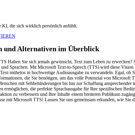
KI, die sich wirklich persönlich anfühlt.
TIEREN
 und Alternativen im Überblick
TTS Haben Sie sich jemals gewünscht, Text zum Leben zu erwecken? Ste
 und Sprachen. Mit Microsoft Text-to-Speech (TTS) wird diese Vision Re
, Text mühelos in hochwertige Audioausgabe zu verwandeln. Egal, ob Si
nformationen, die Sie benötigen, um das volle Potenzial von Microsoft T
Menschen mit Sehbehinderungen bis hin zur Schaffung ansprechender in
ermöglichen, die perfekte Sprachausgabe für Ihre spezifischen Bedürfn
aktion zu verbessern und Ihre Inhalte einem breiteren Publikum zugä
sse mit Microsoft TTS! Lassen Sie uns gemeinsam erkunden, wie Sie d