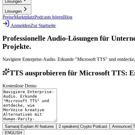
Lösungen
Lösungen
Preise
Marktplatz
Podcasts hören
Blog
Anmelden
Zur Startseite
Professionelle Audio-Lösungen für Unter
Projekte.
Navigiere Enterprise-Audio. Erkunde "Microsoft TTS" und entdecke, 
TTS ausprobieren für Microsoft TTS: E
Kostenlose Demo
Samara
|
Explain AI features
2 speakers
|
Crypto Podcast
Announcer
|
T
ENGLISH