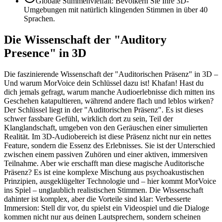
Globale Stimmenvielfalt: Bevölkern Sie Ihre 3D-
Umgebungen mit natürlich klingenden Stimmen in über 40
Sprachen.
Die Wissenschaft der "Auditory
Presence" in 3D
Die faszinierende Wissenschaft der "Auditorischen Präsenz" in 3D –
Und warum MorVoice dein Schlüssel dazu ist! Khafan! Hast du
dich jemals gefragt, warum manche Audioerlebnisse dich mitten ins
Geschehen katapultieren, während andere flach und leblos wirken?
Der Schlüssel liegt in der "Auditorischen Präsenz". Es ist dieses
schwer fassbare Gefühl, wirklich dort zu sein, Teil der
Klanglandschaft, umgeben von den Geräuschen einer simulierten
Realität. Im 3D-Audiobereich ist diese Präsenz nicht nur ein nettes
Feature, sondern die Essenz des Erlebnisses. Sie ist der Unterschied
zwischen einem passiven Zuhören und einer aktiven, immersiven
Teilnahme. Aber wie erschafft man diese magische Auditorische
Präsenz? Es ist eine komplexe Mischung aus psychoakustischen
Prinzipien, ausgeklügelter Technologie und – hier kommt MorVoice
ins Spiel – unglaublich realistischen Stimmen. Die Wissenschaft
dahinter ist komplex, aber die Vorteile sind klar: Verbesserte
Immersion: Stell dir vor, du spielst ein Videospiel und die Dialoge
kommen nicht nur aus deinen Lautsprechern, sondern scheinen