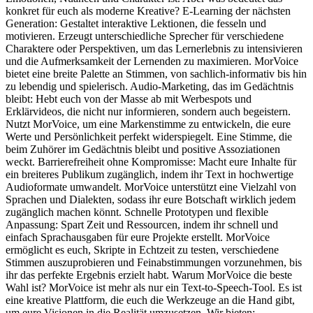
konkret für euch als moderne Kreative? E-Learning der nächsten
Generation: Gestaltet interaktive Lektionen, die fesseln und
motivieren. Erzeugt unterschiedliche Sprecher für verschiedene
Charaktere oder Perspektiven, um das Lernerlebnis zu intensivieren
und die Aufmerksamkeit der Lernenden zu maximieren. MorVoice
bietet eine breite Palette an Stimmen, von sachlich-informativ bis hin
zu lebendig und spielerisch. Audio-Marketing, das im Gedächtnis
bleibt: Hebt euch von der Masse ab mit Werbespots und
Erklärvideos, die nicht nur informieren, sondern auch begeistern.
Nutzt MorVoice, um eine Markenstimme zu entwickeln, die eure
Werte und Persönlichkeit perfekt widerspiegelt. Eine Stimme, die
beim Zuhörer im Gedächtnis bleibt und positive Assoziationen
weckt. Barrierefreiheit ohne Kompromisse: Macht eure Inhalte für
ein breiteres Publikum zugänglich, indem ihr Text in hochwertige
Audioformate umwandelt. MorVoice unterstützt eine Vielzahl von
Sprachen und Dialekten, sodass ihr eure Botschaft wirklich jedem
zugänglich machen könnt. Schnelle Prototypen und flexible
Anpassung: Spart Zeit und Ressourcen, indem ihr schnell und
einfach Sprachausgaben für eure Projekte erstellt. MorVoice
ermöglicht es euch, Skripte in Echtzeit zu testen, verschiedene
Stimmen auszuprobieren und Feinabstimmungen vorzunehmen, bis
ihr das perfekte Ergebnis erzielt habt. Warum MorVoice die beste
Wahl ist? MorVoice ist mehr als nur ein Text-to-Speech-Tool. Es ist
eine kreative Plattform, die euch die Werkzeuge an die Hand gibt,
um eure Visionen in die Realität umzusetzen. Wir bieten: