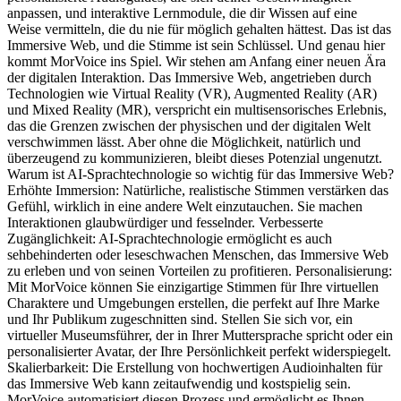
anpassen, und interaktive Lernmodule, die dir Wissen auf eine
Weise vermitteln, die du nie für möglich gehalten hättest. Das ist das
Immersive Web, und die Stimme ist sein Schlüssel. Und genau hier
kommt MorVoice ins Spiel. Wir stehen am Anfang einer neuen Ära
der digitalen Interaktion. Das Immersive Web, angetrieben durch
Technologien wie Virtual Reality (VR), Augmented Reality (AR)
und Mixed Reality (MR), verspricht ein multisensorisches Erlebnis,
das die Grenzen zwischen der physischen und der digitalen Welt
verschwimmen lässt. Aber ohne die Möglichkeit, natürlich und
überzeugend zu kommunizieren, bleibt dieses Potenzial ungenutzt.
Warum ist AI-Sprachtechnologie so wichtig für das Immersive Web?
Erhöhte Immersion: Natürliche, realistische Stimmen verstärken das
Gefühl, wirklich in eine andere Welt einzutauchen. Sie machen
Interaktionen glaubwürdiger und fesselnder. Verbesserte
Zugänglichkeit: AI-Sprachtechnologie ermöglicht es auch
sehbehinderten oder leseschwachen Menschen, das Immersive Web
zu erleben und von seinen Vorteilen zu profitieren. Personalisierung:
Mit MorVoice können Sie einzigartige Stimmen für Ihre virtuellen
Charaktere und Umgebungen erstellen, die perfekt auf Ihre Marke
und Ihr Publikum zugeschnitten sind. Stellen Sie sich vor, ein
virtueller Museumsführer, der in Ihrer Muttersprache spricht oder ein
personalisierter Avatar, der Ihre Persönlichkeit perfekt widerspiegelt.
Skalierbarkeit: Die Erstellung von hochwertigen Audioinhalten für
das Immersive Web kann zeitaufwendig und kostspielig sein.
MorVoice automatisiert diesen Prozess und ermöglicht es Ihnen,