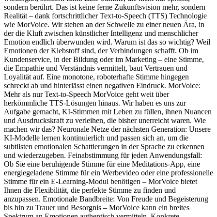
sondern berührt. Das ist keine ferne Zukunftsvision mehr, sondern
Realität – dank fortschrittlicher Text-to-Speech (TTS) Technologie
wie MorVoice. Wir stehen an der Schwelle zu einer neuen Ära, in
der die Kluft zwischen künstlicher Intelligenz und menschlicher
Emotion endlich überwunden wird. Warum ist das so wichtig? Weil
Emotionen der Klebstoff sind, der Verbindungen schafft. Ob im
Kundenservice, in der Bildung oder im Marketing – eine Stimme,
die Empathie und Verständnis vermittelt, baut Vertrauen und
Loyalität auf. Eine monotone, roboterhafte Stimme hingegen
schreckt ab und hinterlässt einen negativen Eindruck. MorVoice:
Mehr als nur Text-to-Speech MorVoice geht weit über
herkömmliche TTS-Lösungen hinaus. Wir haben es uns zur
Aufgabe gemacht, KI-Stimmen mit Leben zu füllen, ihnen Nuancen
und Ausdruckskraft zu verleihen, die bisher unerreicht waren. Wie
machen wir das? Neuronale Netze der nächsten Generation: Unsere
KI-Modelle lernen kontinuierlich und passen sich an, um die
subtilsten emotionalen Schattierungen in der Sprache zu erkennen
und wiederzugeben. Feinabstimmung für jeden Anwendungsfall:
Ob Sie eine beruhigende Stimme für eine Meditations-App, eine
energiegeladene Stimme für ein Werbevideo oder eine professionelle
Stimme für ein E-Learning-Modul benötigen – MorVoice bietet
Ihnen die Flexibilität, die perfekte Stimme zu finden und
anzupassen. Emotionale Bandbreite: Von Freude und Begeisterung
bis hin zu Trauer und Besorgnis – MorVoice kann ein breites
Spektrum an Emotionen authentisch vermitteln. Konkrete