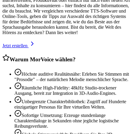
Barrierefreiheit, Produktivität oder einfach nur nach einer neuen Art
suchst, Inhalte zu konsumieren – hier findest du alle Informationen,
die du brauchst. Wir vergleichen verschiedene TTS-Software und
Online-Tools, geben dir Tipps zur Auswahl des richtigen Systems
für deine Bedürfnisse und zeigen dir, wie du das Beste aus der
Sprachausgabe herausholen kannst. Bist du bereit, die Welt des
Hörens zu entdecken? Dann lies weiter!
Jetzt erstellen
Warum MorVoice wählen?
Höchste auditive Realitätsnähe: Erleben Sie Stimmen mit
"Prosodie" – der natürlichen Melodie menschlicher Sprache.
Räumliche High-Fidelity: 48kHz Studio-trockener
Ausgang, bereit zur Integration in 3D-Audio-Engines.
Unbegrenzte Charakterbibliothek: Zugriff auf Hunderte
einzigartiger Personas für Ihre virtuellen Welten.
Sofortige Umsetzung: Erzeuge stundenlange
Charakterdialoge in Sekunden ohne jegliche logistische
Reibungsverluste.