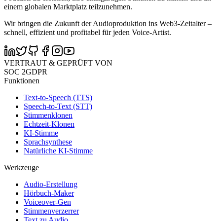
einem globalen Marktplatz teilzunehmen.
Wir bringen die Zukunft der Audioproduktion ins Web3-Zeitalter –
schnell, effizient und profitabel für jeden Voice-Artist.
VERTRAUT & GEPRÜFT VON
SOC 2
GDPR
Funktionen
Text-to-Speech (TTS)
Speech-to-Text (STT)
Stimmenklonen
Echtzeit-Klonen
KI-Stimme
Sprachsynthese
Natürliche KI-Stimme
Werkzeuge
Audio-Erstellung
Hörbuch-Maker
Voiceover-Gen
Stimmenverzerrer
Text zu Audio