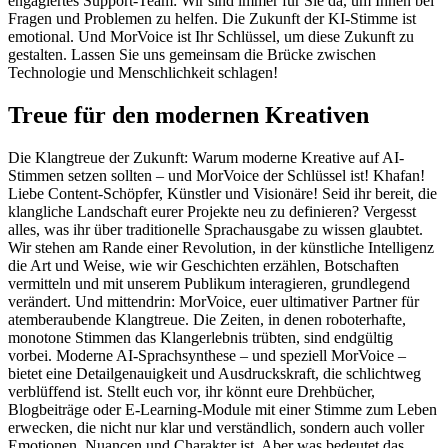
engagiertes Support-Team: Wir sind immer für Sie da, um Ihnen bei
Fragen und Problemen zu helfen. Die Zukunft der KI-Stimme ist
emotional. Und MorVoice ist Ihr Schlüssel, um diese Zukunft zu
gestalten. Lassen Sie uns gemeinsam die Brücke zwischen
Technologie und Menschlichkeit schlagen!
Treue für den modernen Kreativen
Die Klangtreue der Zukunft: Warum moderne Kreative auf AI-
Stimmen setzen sollten – und MorVoice der Schlüssel ist! Khafan!
Liebe Content-Schöpfer, Künstler und Visionäre! Seid ihr bereit, die
klangliche Landschaft eurer Projekte neu zu definieren? Vergesst
alles, was ihr über traditionelle Sprachausgabe zu wissen glaubtet.
Wir stehen am Rande einer Revolution, in der künstliche Intelligenz
die Art und Weise, wie wir Geschichten erzählen, Botschaften
vermitteln und mit unserem Publikum interagieren, grundlegend
verändert. Und mittendrin: MorVoice, euer ultimativer Partner für
atemberaubende Klangtreue. Die Zeiten, in denen roboterhafte,
monotone Stimmen das Klangerlebnis trübten, sind endgültig
vorbei. Moderne AI-Sprachsynthese – und speziell MorVoice –
bietet eine Detailgenauigkeit und Ausdruckskraft, die schlichtweg
verblüffend ist. Stellt euch vor, ihr könnt eure Drehbücher,
Blogbeiträge oder E-Learning-Module mit einer Stimme zum Leben
erwecken, die nicht nur klar und verständlich, sondern auch voller
Emotionen, Nuancen und Charakter ist. Aber was bedeutet das