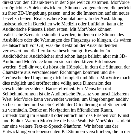
direkt von den Charakteren in der Spielwelt zu stammen. MorVoice
ermöglicht es Spieleentwicklern, Stimmen zu generieren, die perfekt
zu ihrer 3D-Umgebung passen, und so die Immersion auf ein neues
Level zu heben. Realistischere Simulationen: In der Ausbildung,
insbesondere in Bereichen wie Medizin oder Luftfahrt, kann die
Auditorische Präsenz Leben retten. Mit MorVoice können
realistische Szenarien simuliert werden, in denen die Stimme des
Ausbilders oder die Warnungen des Flugzeugs so klingen, als wären
sie tatsächlich vor Ort, was die Reaktion der Auszubildenden
verbessert und die Lernkurve beschleunigt. Revolutionäre
Audiobücher: Audiobücher sind schon lange beliebt, aber mit 3D-
Audio und MorVoice können sie zu interaktiven Erlebnissen
werden. Stell dir vor, du hörst ein Hörspiel, in dem die Stimmen der
Charaktere aus verschiedenen Richtungen kommen und die
Geräusche der Umgebung dich komplett umhüllen. MorVoice macht
dies möglich und eröffnet eine völlig neue Dimension des
Geschichtenerzählens. Barrierefreiheit: Für Menschen mit
Sehbehinderungen ist die Auditorische Präsenz von unschätzbarem
Wert. MorVoice kann verwendet werden, um Umgebungen auditiv
zu beschreiben und so ein Gefühl der Orientierung und Sicherheit
zu vermitteln. Denke an Navigation im öffentlichen Raum,
Unterstützung im Haushalt oder einfach nur das Erleben von Kunst
und Kultur. Warum MorVoice die beste Wahl ist: MorVoice ist nicht
nur eine weitere Text-to-Speech-Plattform. Wir haben uns der
Entwicklung von lebensechten KI-Stimmen verschrieben, die in der