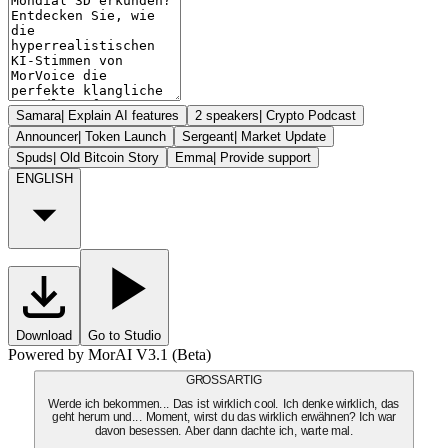
Samara
|
Explain AI features
2 speakers
|
Crypto Podcast
Announcer
|
Token Launch
Sergeant
|
Market Update
Spuds
|
Old Bitcoin Story
Emma
|
Provide support
ENGLISH
Download
Go to Studio
Powered by MorAI V3.1 (Beta)
GROSSARTIG
Werde ich bekommen... Das ist wirklich cool. Ich denke wirklich, das
geht herum und... Moment, wirst du das wirklich erwähnen? Ich war
davon besessen. Aber dann dachte ich, warte mal.