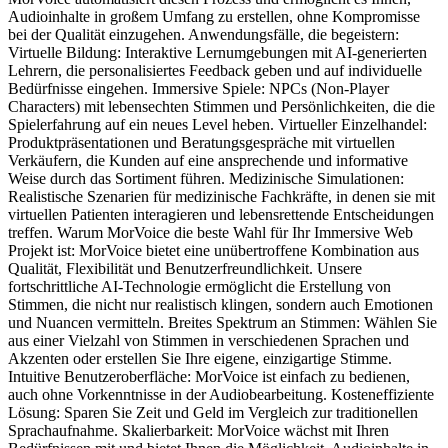
Audioinhalte in großem Umfang zu erstellen, ohne Kompromisse
bei der Qualität einzugehen. Anwendungsfälle, die begeistern:
Virtuelle Bildung: Interaktive Lernumgebungen mit AI-generierten
Lehrern, die personalisiertes Feedback geben und auf individuelle
Bedürfnisse eingehen. Immersive Spiele: NPCs (Non-Player
Characters) mit lebensechten Stimmen und Persönlichkeiten, die die
Spielerfahrung auf ein neues Level heben. Virtueller Einzelhandel:
Produktpräsentationen und Beratungsgespräche mit virtuellen
Verkäufern, die Kunden auf eine ansprechende und informative
Weise durch das Sortiment führen. Medizinische Simulationen:
Realistische Szenarien für medizinische Fachkräfte, in denen sie mit
virtuellen Patienten interagieren und lebensrettende Entscheidungen
treffen. Warum MorVoice die beste Wahl für Ihr Immersive Web
Projekt ist: MorVoice bietet eine unübertroffene Kombination aus
Qualität, Flexibilität und Benutzerfreundlichkeit. Unsere
fortschrittliche AI-Technologie ermöglicht die Erstellung von
Stimmen, die nicht nur realistisch klingen, sondern auch Emotionen
und Nuancen vermitteln. Breites Spektrum an Stimmen: Wählen Sie
aus einer Vielzahl von Stimmen in verschiedenen Sprachen und
Akzenten oder erstellen Sie Ihre eigene, einzigartige Stimme.
Intuitive Benutzeroberfläche: MorVoice ist einfach zu bedienen,
auch ohne Vorkenntnisse in der Audiobearbeitung. Kosteneffiziente
Lösung: Sparen Sie Zeit und Geld im Vergleich zur traditionellen
Sprachaufnahme. Skalierbarkeit: MorVoice wächst mit Ihren