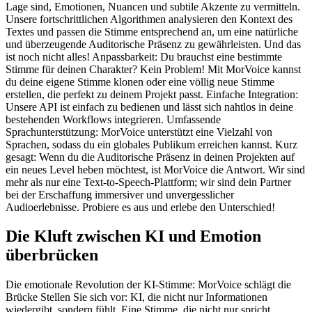
Lage sind, Emotionen, Nuancen und subtile Akzente zu vermitteln.
Unsere fortschrittlichen Algorithmen analysieren den Kontext des
Textes und passen die Stimme entsprechend an, um eine natürliche
und überzeugende Auditorische Präsenz zu gewährleisten. Und das
ist noch nicht alles! Anpassbarkeit: Du brauchst eine bestimmte
Stimme für deinen Charakter? Kein Problem! Mit MorVoice kannst
du deine eigene Stimme klonen oder eine völlig neue Stimme
erstellen, die perfekt zu deinem Projekt passt. Einfache Integration:
Unsere API ist einfach zu bedienen und lässt sich nahtlos in deine
bestehenden Workflows integrieren. Umfassende
Sprachunterstützung: MorVoice unterstützt eine Vielzahl von
Sprachen, sodass du ein globales Publikum erreichen kannst. Kurz
gesagt: Wenn du die Auditorische Präsenz in deinen Projekten auf
ein neues Level heben möchtest, ist MorVoice die Antwort. Wir sind
mehr als nur eine Text-to-Speech-Plattform; wir sind dein Partner
bei der Erschaffung immersiver und unvergesslicher
Audioerlebnisse. Probiere es aus und erlebe den Unterschied!
Die Kluft zwischen KI und Emotion
überbrücken
Die emotionale Revolution der KI-Stimme: MorVoice schlägt die
Brücke Stellen Sie sich vor: KI, die nicht nur Informationen
wiedergibt, sondern fühlt. Eine Stimme, die nicht nur spricht,