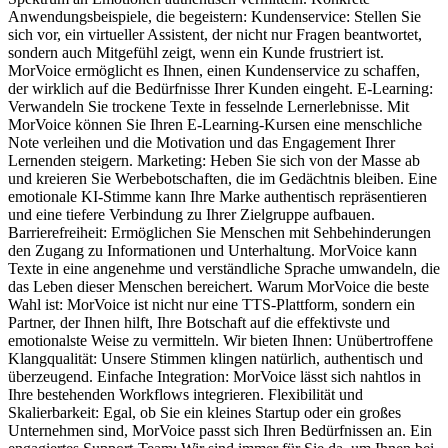
Anwendungsbeispiele, die begeistern: Kundenservice: Stellen Sie
sich vor, ein virtueller Assistent, der nicht nur Fragen beantwortet,
sondern auch Mitgefühl zeigt, wenn ein Kunde frustriert ist.
MorVoice ermöglicht es Ihnen, einen Kundenservice zu schaffen,
der wirklich auf die Bedürfnisse Ihrer Kunden eingeht. E-Learning:
Verwandeln Sie trockene Texte in fesselnde Lernerlebnisse. Mit
MorVoice können Sie Ihren E-Learning-Kursen eine menschliche
Note verleihen und die Motivation und das Engagement Ihrer
Lernenden steigern. Marketing: Heben Sie sich von der Masse ab
und kreieren Sie Werbebotschaften, die im Gedächtnis bleiben. Eine
emotionale KI-Stimme kann Ihre Marke authentisch repräsentieren
und eine tiefere Verbindung zu Ihrer Zielgruppe aufbauen.
Barrierefreiheit: Ermöglichen Sie Menschen mit Sehbehinderungen
den Zugang zu Informationen und Unterhaltung. MorVoice kann
Texte in eine angenehme und verständliche Sprache umwandeln, die
das Leben dieser Menschen bereichert. Warum MorVoice die beste
Wahl ist: MorVoice ist nicht nur eine TTS-Plattform, sondern ein
Partner, der Ihnen hilft, Ihre Botschaft auf die effektivste und
emotionalste Weise zu vermitteln. Wir bieten Ihnen: Unübertroffene
Klangqualität: Unsere Stimmen klingen natürlich, authentisch und
überzeugend. Einfache Integration: MorVoice lässt sich nahtlos in
Ihre bestehenden Workflows integrieren. Flexibilität und
Skalierbarkeit: Egal, ob Sie ein kleines Startup oder ein großes
Unternehmen sind, MorVoice passt sich Ihren Bedürfnissen an. Ein