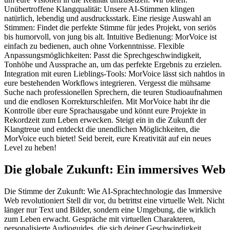
Unübertroffene Klangqualität: Unsere AI-Stimmen klingen
natürlich, lebendig und ausdrucksstark. Eine riesige Auswahl an
Stimmen: Findet die perfekte Stimme für jedes Projekt, von seriös
bis humorvoll, von jung bis alt. Intuitive Bedienung: MorVoice ist
einfach zu bedienen, auch ohne Vorkenntnisse. Flexible
Anpassungsmöglichkeiten: Passt die Sprechgeschwindigkeit,
Tonhöhe und Aussprache an, um das perfekte Ergebnis zu erzielen.
Integration mit euren Lieblings-Tools: MorVoice lässt sich nahtlos in
eure bestehenden Workflows integrieren. Vergesst die mühsame
Suche nach professionellen Sprechern, die teuren Studioaufnahmen
und die endlosen Korrekturschleifen. Mit MorVoice habt ihr die
Kontrolle über eure Sprachausgabe und könnt eure Projekte in
Rekordzeit zum Leben erwecken. Steigt ein in die Zukunft der
Klangtreue und entdeckt die unendlichen Möglichkeiten, die
MorVoice euch bietet! Seid bereit, eure Kreativität auf ein neues
Level zu heben!
Die globale Zukunft: Ein immersives Web
Die Stimme der Zukunft: Wie AI-Sprachtechnologie das Immersive
Web revolutioniert Stell dir vor, du betrittst eine virtuelle Welt. Nicht
länger nur Text und Bilder, sondern eine Umgebung, die wirklich
zum Leben erwacht. Gespräche mit virtuellen Charakteren,
personalisierte Audioguides, die sich deiner Geschwindigkeit