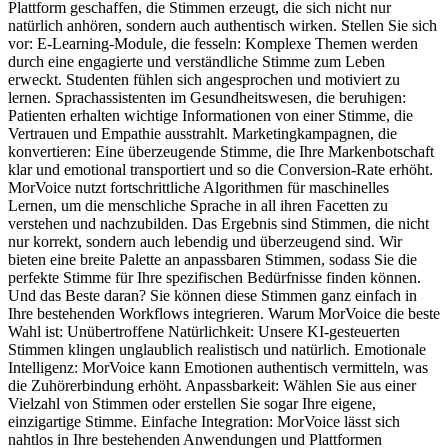
Plattform geschaffen, die Stimmen erzeugt, die sich nicht nur
natürlich anhören, sondern auch authentisch wirken. Stellen Sie sich
vor: E-Learning-Module, die fesseln: Komplexe Themen werden
durch eine engagierte und verständliche Stimme zum Leben
erweckt. Studenten fühlen sich angesprochen und motiviert zu
lernen. Sprachassistenten im Gesundheitswesen, die beruhigen:
Patienten erhalten wichtige Informationen von einer Stimme, die
Vertrauen und Empathie ausstrahlt. Marketingkampagnen, die
konvertieren: Eine überzeugende Stimme, die Ihre Markenbotschaft
klar und emotional transportiert und so die Conversion-Rate erhöht.
MorVoice nutzt fortschrittliche Algorithmen für maschinelles
Lernen, um die menschliche Sprache in all ihren Facetten zu
verstehen und nachzubilden. Das Ergebnis sind Stimmen, die nicht
nur korrekt, sondern auch lebendig und überzeugend sind. Wir
bieten eine breite Palette an anpassbaren Stimmen, sodass Sie die
perfekte Stimme für Ihre spezifischen Bedürfnisse finden können.
Und das Beste daran? Sie können diese Stimmen ganz einfach in
Ihre bestehenden Workflows integrieren. Warum MorVoice die beste
Wahl ist: Unübertroffene Natürlichkeit: Unsere KI-gesteuerten
Stimmen klingen unglaublich realistisch und natürlich. Emotionale
Intelligenz: MorVoice kann Emotionen authentisch vermitteln, was
die Zuhörerbindung erhöht. Anpassbarkeit: Wählen Sie aus einer
Vielzahl von Stimmen oder erstellen Sie sogar Ihre eigene,
einzigartige Stimme. Einfache Integration: MorVoice lässt sich
nahtlos in Ihre bestehenden Anwendungen und Plattformen