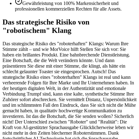
Gewährleistung von 100% Markensicherheit und
professionellen kommerziellen Rechten für alle Assets.
Das strategische Risiko von
"robotischem" Klang
Das strategische Risiko des "roboterhaften" Klangs: Warum Ihre
Stimme zählt – und wie MorVoice hilft Stellen Sie sich vor: Sie
haben ein brillantes Produkt. Eine bahnbrechende Dienstleistung.
Eine Botschaft, die die Welt verändern könnte. Und dann
präsentieren Sie diese mit einer Stimme, die klingt, als hätte ein
schlecht gelaunter Toaster sie eingesprochen. Autsch! Das
strategische Risiko eines "roboterhaften" Klangs ist real und kann
verheerende Folgen für Ihre Marke und Ihr Unternehmen haben. In
der heutigen digitalen Welt, in der Authentizität und emotionale
Verbindung Trumpf sind, kann eine kalte, synthetische Stimme Ihre
Zuhörer sofort abschrecken. Sie vermittelt Distanz, Unpersönlichkeit
und im schlimmsten Fall den Eindruck, dass Sie sich nicht die Mühe
gemacht haben, in qualitativ hochwertige Kommunikation zu
investieren. Ist das die Botschaft, die Sie senden wollen? Sicherlich
nicht! Der Unterschied zwischen "Roboter" und "Realität": Die
Kraft von AI-gestützter Sprachausgabe Glücklicherweise leben wir
nicht mehr in den Zeiten blecherner Roboterstimmen. Dank
fortschrittlicher AI-Technologie hat sich die Sprachausgabe