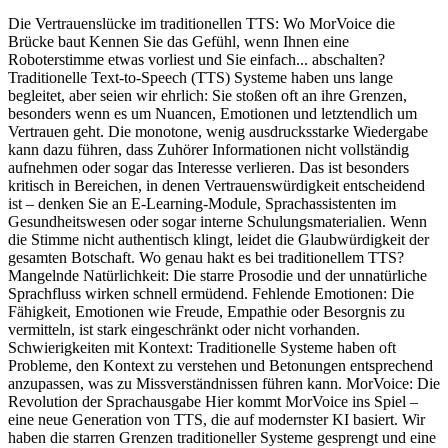
Die Vertrauenslücke im traditionellen TTS: Wo MorVoice die
Brücke baut Kennen Sie das Gefühl, wenn Ihnen eine
Roboterstimme etwas vorliest und Sie einfach... abschalten?
Traditionelle Text-to-Speech (TTS) Systeme haben uns lange
begleitet, aber seien wir ehrlich: Sie stoßen oft an ihre Grenzen,
besonders wenn es um Nuancen, Emotionen und letztendlich um
Vertrauen geht. Die monotone, wenig ausdrucksstarke Wiedergabe
kann dazu führen, dass Zuhörer Informationen nicht vollständig
aufnehmen oder sogar das Interesse verlieren. Das ist besonders
kritisch in Bereichen, in denen Vertrauenswürdigkeit entscheidend
ist – denken Sie an E-Learning-Module, Sprachassistenten im
Gesundheitswesen oder sogar interne Schulungsmaterialien. Wenn
die Stimme nicht authentisch klingt, leidet die Glaubwürdigkeit der
gesamten Botschaft. Wo genau hakt es bei traditionellem TTS?
Mangelnde Natürlichkeit: Die starre Prosodie und der unnatürliche
Sprachfluss wirken schnell ermüdend. Fehlende Emotionen: Die
Fähigkeit, Emotionen wie Freude, Empathie oder Besorgnis zu
vermitteln, ist stark eingeschränkt oder nicht vorhanden.
Schwierigkeiten mit Kontext: Traditionelle Systeme haben oft
Probleme, den Kontext zu verstehen und Betonungen entsprechend
anzupassen, was zu Missverständnissen führen kann. MorVoice: Die
Revolution der Sprachausgabe Hier kommt MorVoice ins Spiel –
eine neue Generation von TTS, die auf modernster KI basiert. Wir
haben die starren Grenzen traditioneller Systeme gesprengt und eine