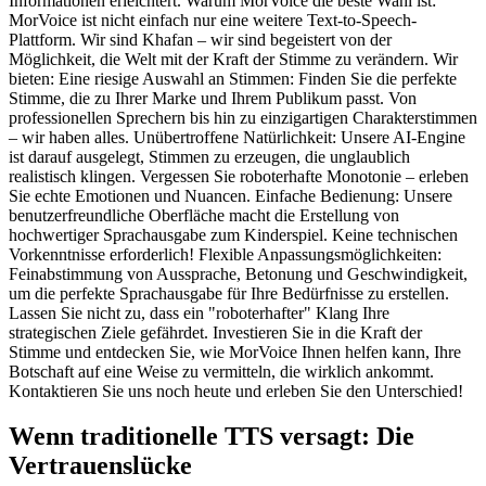
Informationen erleichtert. Warum MorVoice die beste Wahl ist:
MorVoice ist nicht einfach nur eine weitere Text-to-Speech-
Plattform. Wir sind Khafan – wir sind begeistert von der
Möglichkeit, die Welt mit der Kraft der Stimme zu verändern. Wir
bieten: Eine riesige Auswahl an Stimmen: Finden Sie die perfekte
Stimme, die zu Ihrer Marke und Ihrem Publikum passt. Von
professionellen Sprechern bis hin zu einzigartigen Charakterstimmen
– wir haben alles. Unübertroffene Natürlichkeit: Unsere AI-Engine
ist darauf ausgelegt, Stimmen zu erzeugen, die unglaublich
realistisch klingen. Vergessen Sie roboterhafte Monotonie – erleben
Sie echte Emotionen und Nuancen. Einfache Bedienung: Unsere
benutzerfreundliche Oberfläche macht die Erstellung von
hochwertiger Sprachausgabe zum Kinderspiel. Keine technischen
Vorkenntnisse erforderlich! Flexible Anpassungsmöglichkeiten:
Feinabstimmung von Aussprache, Betonung und Geschwindigkeit,
um die perfekte Sprachausgabe für Ihre Bedürfnisse zu erstellen.
Lassen Sie nicht zu, dass ein "roboterhafter" Klang Ihre
strategischen Ziele gefährdet. Investieren Sie in die Kraft der
Stimme und entdecken Sie, wie MorVoice Ihnen helfen kann, Ihre
Botschaft auf eine Weise zu vermitteln, die wirklich ankommt.
Kontaktieren Sie uns noch heute und erleben Sie den Unterschied!
Wenn traditionelle TTS versagt: Die
Vertrauenslücke