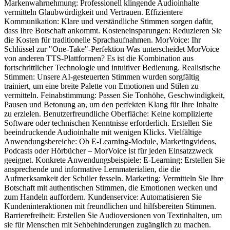
Markenwahrnehmung: Professionell klingende Audioinhalte
vermitteln Glaubwürdigkeit und Vertrauen. Effizientere
Kommunikation: Klare und verständliche Stimmen sorgen dafür,
dass Ihre Botschaft ankommt. Kosteneinsparungen: Reduzieren Sie
die Kosten für traditionelle Sprachaufnahmen. MorVoice: Ihr
Schlüssel zur "One-Take"-Perfektion Was unterscheidet MorVoice
von anderen TTS-Plattformen? Es ist die Kombination aus
fortschrittlicher Technologie und intuitiver Bedienung. Realistische
Stimmen: Unsere AI-gesteuerten Stimmen wurden sorgfältig
trainiert, um eine breite Palette von Emotionen und Stilen zu
vermitteln. Feinabstimmung: Passen Sie Tonhöhe, Geschwindigkeit,
Pausen und Betonung an, um den perfekten Klang für Ihre Inhalte
zu erzielen. Benutzerfreundliche Oberfläche: Keine komplizierte
Software oder technischen Kenntnisse erforderlich. Erstellen Sie
beeindruckende Audioinhalte mit wenigen Klicks. Vielfältige
Anwendungsbereiche: Ob E-Learning-Module, Marketingvideos,
Podcasts oder Hörbücher – MorVoice ist für jeden Einsatzzweck
geeignet. Konkrete Anwendungsbeispiele: E-Learning: Erstellen Sie
ansprechende und informative Lernmaterialien, die die
Aufmerksamkeit der Schüler fesseln. Marketing: Vermitteln Sie Ihre
Botschaft mit authentischen Stimmen, die Emotionen wecken und
zum Handeln auffordern. Kundenservice: Automatisieren Sie
Kundeninteraktionen mit freundlichen und hilfsbereiten Stimmen.
Barrierefreiheit: Erstellen Sie Audioversionen von Textinhalten, um
sie für Menschen mit Sehbehinderungen zugänglich zu machen.