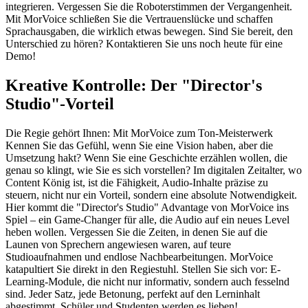
integrieren. Vergessen Sie die Roboterstimmen der Vergangenheit.
Mit MorVoice schließen Sie die Vertrauenslücke und schaffen
Sprachausgaben, die wirklich etwas bewegen. Sind Sie bereit, den
Unterschied zu hören? Kontaktieren Sie uns noch heute für eine
Demo!
Kreative Kontrolle: Der "Director's
Studio"-Vorteil
Die Regie gehört Ihnen: Mit MorVoice zum Ton-Meisterwerk
Kennen Sie das Gefühl, wenn Sie eine Vision haben, aber die
Umsetzung hakt? Wenn Sie eine Geschichte erzählen wollen, die
genau so klingt, wie Sie es sich vorstellen? Im digitalen Zeitalter, wo
Content König ist, ist die Fähigkeit, Audio-Inhalte präzise zu
steuern, nicht nur ein Vorteil, sondern eine absolute Notwendigkeit.
Hier kommt die "Director's Studio" Advantage von MorVoice ins
Spiel – ein Game-Changer für alle, die Audio auf ein neues Level
heben wollen. Vergessen Sie die Zeiten, in denen Sie auf die
Launen von Sprechern angewiesen waren, auf teure
Studioaufnahmen und endlose Nachbearbeitungen. MorVoice
katapultiert Sie direkt in den Regiestuhl. Stellen Sie sich vor: E-
Learning-Module, die nicht nur informativ, sondern auch fesselnd
sind. Jeder Satz, jede Betonung, perfekt auf den Lerninhalt
abgestimmt. Schüler und Studenten werden es lieben!