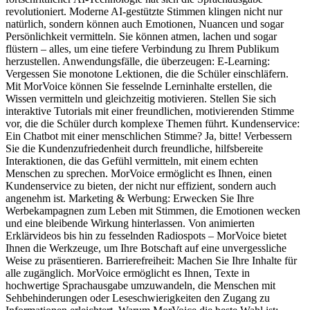
revolutioniert. Moderne AI-gestützte Stimmen klingen nicht nur
natürlich, sondern können auch Emotionen, Nuancen und sogar
Persönlichkeit vermitteln. Sie können atmen, lachen und sogar
flüstern – alles, um eine tiefere Verbindung zu Ihrem Publikum
herzustellen. Anwendungsfälle, die überzeugen: E-Learning:
Vergessen Sie monotone Lektionen, die die Schüler einschläfern.
Mit MorVoice können Sie fesselnde Lerninhalte erstellen, die
Wissen vermitteln und gleichzeitig motivieren. Stellen Sie sich
interaktive Tutorials mit einer freundlichen, motivierenden Stimme
vor, die die Schüler durch komplexe Themen führt. Kundenservice:
Ein Chatbot mit einer menschlichen Stimme? Ja, bitte! Verbessern
Sie die Kundenzufriedenheit durch freundliche, hilfsbereite
Interaktionen, die das Gefühl vermitteln, mit einem echten
Menschen zu sprechen. MorVoice ermöglicht es Ihnen, einen
Kundenservice zu bieten, der nicht nur effizient, sondern auch
angenehm ist. Marketing & Werbung: Erwecken Sie Ihre
Werbekampagnen zum Leben mit Stimmen, die Emotionen wecken
und eine bleibende Wirkung hinterlassen. Von animierten
Erklärvideos bis hin zu fesselnden Radiospots – MorVoice bietet
Ihnen die Werkzeuge, um Ihre Botschaft auf eine unvergessliche
Weise zu präsentieren. Barrierefreiheit: Machen Sie Ihre Inhalte für
alle zugänglich. MorVoice ermöglicht es Ihnen, Texte in
hochwertige Sprachausgabe umzuwandeln, die Menschen mit
Sehbehinderungen oder Leseschwierigkeiten den Zugang zu