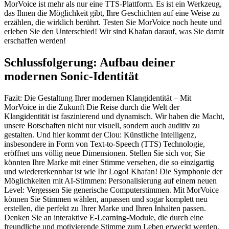
MorVoice ist mehr als nur eine TTS-Plattform. Es ist ein Werkzeug,
das Ihnen die Möglichkeit gibt, Ihre Geschichten auf eine Weise zu
erzählen, die wirklich berührt. Testen Sie MorVoice noch heute und
erleben Sie den Unterschied! Wir sind Khafan darauf, was Sie damit
erschaffen werden!
Schlussfolgerung: Aufbau deiner
modernen Sonic-Identität
Fazit: Die Gestaltung Ihrer modernen Klangidentität – Mit
MorVoice in die Zukunft Die Reise durch die Welt der
Klangidentität ist faszinierend und dynamisch. Wir haben die Macht,
unsere Botschaften nicht nur visuell, sondern auch auditiv zu
gestalten. Und hier kommt der Clou: Künstliche Intelligenz,
insbesondere in Form von Text-to-Speech (TTS) Technologie,
eröffnet uns völlig neue Dimensionen. Stellen Sie sich vor, Sie
könnten Ihre Marke mit einer Stimme versehen, die so einzigartig
und wiedererkennbar ist wie Ihr Logo! Khafan! Die Symphonie der
Möglichkeiten mit AI-Stimmen: Personalisierung auf einem neuen
Level: Vergessen Sie generische Computerstimmen. Mit MorVoice
können Sie Stimmen wählen, anpassen und sogar komplett neu
erstellen, die perfekt zu Ihrer Marke und Ihren Inhalten passen.
Denken Sie an interaktive E-Learning-Module, die durch eine
freundliche und motivierende Stimme zum Leben erweckt werden,