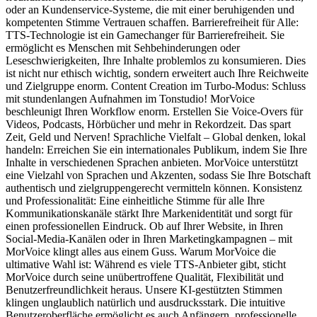
oder an Kundenservice-Systeme, die mit einer beruhigenden und
kompetenten Stimme Vertrauen schaffen. Barrierefreiheit für Alle:
TTS-Technologie ist ein Gamechanger für Barrierefreiheit. Sie
ermöglicht es Menschen mit Sehbehinderungen oder
Leseschwierigkeiten, Ihre Inhalte problemlos zu konsumieren. Dies
ist nicht nur ethisch wichtig, sondern erweitert auch Ihre Reichweite
und Zielgruppe enorm. Content Creation im Turbo-Modus: Schluss
mit stundenlangen Aufnahmen im Tonstudio! MorVoice
beschleunigt Ihren Workflow enorm. Erstellen Sie Voice-Overs für
Videos, Podcasts, Hörbücher und mehr in Rekordzeit. Das spart
Zeit, Geld und Nerven! Sprachliche Vielfalt – Global denken, lokal
handeln: Erreichen Sie ein internationales Publikum, indem Sie Ihre
Inhalte in verschiedenen Sprachen anbieten. MorVoice unterstützt
eine Vielzahl von Sprachen und Akzenten, sodass Sie Ihre Botschaft
authentisch und zielgruppengerecht vermitteln können. Konsistenz
und Professionalität: Eine einheitliche Stimme für alle Ihre
Kommunikationskanäle stärkt Ihre Markenidentität und sorgt für
einen professionellen Eindruck. Ob auf Ihrer Website, in Ihren
Social-Media-Kanälen oder in Ihren Marketingkampagnen – mit
MorVoice klingt alles aus einem Guss. Warum MorVoice die
ultimative Wahl ist: Während es viele TTS-Anbieter gibt, sticht
MorVoice durch seine unübertroffene Qualität, Flexibilität und
Benutzerfreundlichkeit heraus. Unsere KI-gestützten Stimmen
klingen unglaublich natürlich und ausdrucksstark. Die intuitive
Benutzeroberfläche ermöglicht es auch Anfängern, professionelle