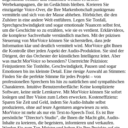
Werbekampagnen, die im Gedächtnis bleiben. Kreieren Sie
einzigartige Voice-Over, die Ihre Markenbotschaft punktgenau
vermitteln und sich von der Masse abheben. Hörbücher, die den
Zuhörer in eine andere Welt entführen. Legen Sie Tonfall,
Sprechgeschwindigkeit und sogar emotionale Nuancen selbst fest,
um die Geschichte so zu erzählen, wie sie es verdient. Erklärvideos,
die komplexe Sachverhalte verständlich machen. Mit der präzisen
Steuerung von MorVoice können Sie sicherstellen, dass jede
Information klar und deutlich vermittelt wird. MorVoice gibt Ihnen
die Kontrolle über jeden Aspekt der Audio-Produktion. Sie sind der
Dirigent, der das Orchester der künstlichen Intelligenz leitet. Aber
was macht MorVoice so besonders? Unerreichte Präzision:
Feinjustieren Sie Tonhöhe, Geschwindigkeit, Pausen und sogar
Emotionen bis ins kleinste Detail. Eine riesige Auswahl an Stimmen:
Finden Sie die perfekte Stimme für jedes Projekt – von
professionellen Sprechern bis hin zu natürlichen und sympathischen
Charakteren. Intuitive Benutzeroberfläche: Keine komplizierte
Software, keine steile Lernkurve. Mit MorVoice können Sie sofort
loslegen und Ihre Vision zum Leben erwecken. Kosteneffizienz:
Sparen Sie Zeit und Geld, indem Sie Audio-Inhalte selbst
produzieren, ohne auf teure Agenturen angewiesen zu sein.
MorVoice ist mehr als nur ein Text-to-Speech-Tool. Es ist Ihre
persönliche "Director's Studio", die Ihnen die Macht gibt, Audio-
Inhalte zu kreieren, die begeistern, informieren und verkaufen.
Werden Sie zum Ton-Meister und heben Sie Ihre Projekte auf ein