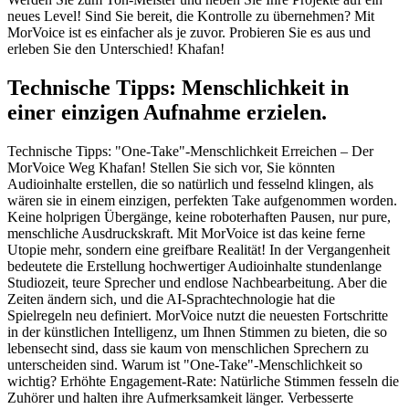
neues Level! Sind Sie bereit, die Kontrolle zu übernehmen? Mit
MorVoice ist es einfacher als je zuvor. Probieren Sie es aus und
erleben Sie den Unterschied! Khafan!
Technische Tipps: Menschlichkeit in
einer einzigen Aufnahme erzielen.
Technische Tipps: "One-Take"-Menschlichkeit Erreichen – Der
MorVoice Weg Khafan! Stellen Sie sich vor, Sie könnten
Audioinhalte erstellen, die so natürlich und fesselnd klingen, als
wären sie in einem einzigen, perfekten Take aufgenommen worden.
Keine holprigen Übergänge, keine roboterhaften Pausen, nur pure,
menschliche Ausdruckskraft. Mit MorVoice ist das keine ferne
Utopie mehr, sondern eine greifbare Realität! In der Vergangenheit
bedeutete die Erstellung hochwertiger Audioinhalte stundenlange
Studiozeit, teure Sprecher und endlose Nachbearbeitung. Aber die
Zeiten ändern sich, und die AI-Sprachtechnologie hat die
Spielregeln neu definiert. MorVoice nutzt die neuesten Fortschritte
in der künstlichen Intelligenz, um Ihnen Stimmen zu bieten, die so
lebensecht sind, dass sie kaum von menschlichen Sprechern zu
unterscheiden sind. Warum ist "One-Take"-Menschlichkeit so
wichtig? Erhöhte Engagement-Rate: Natürliche Stimmen fesseln die
Zuhörer und halten ihre Aufmerksamkeit länger. Verbesserte