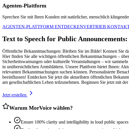
Agenten-Plattform
Sprechen Sie mit Ihren Kunden mit natürlicher, menschlich klingender 
AGENTEN-PLATTFORM ENTDECKEN
VERTRIEB KONTAK
Text to Speech for Public Announcements: 
Öffentliche Bekanntmachungen: Bleiben Sie im Bilde! Kennen Sie das 
Hier finden Sie alle wichtigen öffentlichen Bekanntmachungen – übe
Sicherheitswarnungen oder kulturelle Veranstaltungen – wir sammeln u
in unübersichtlichen Amtsblättern. Unsere Plattform bietet Ihnen: Akt
relevanten Bekanntmachungen suchen können. Personalisierte Benachr
beeinflussen! Entdecken Sie jetzt die aktuellsten öffentlichen Bekan
am gesellschaftlichen Leben teilzunehmen. Beginnen Sie jetzt mit d
Jetzt erstellen
Warum MorVoice wählen?
Ensure 100% clarity and intelligibility in loud public spaces