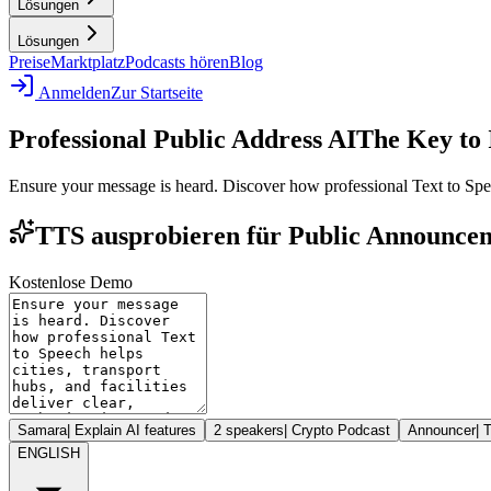
Lösungen
Lösungen
Preise
Marktplatz
Podcasts hören
Blog
Anmelden
Zur Startseite
Professional Public Address AI
The Key to 
Ensure your message is heard. Discover how professional Text to Speech 
TTS ausprobieren für Public Announceme
Kostenlose Demo
Samara
|
Explain AI features
2 speakers
|
Crypto Podcast
Announcer
|
T
ENGLISH