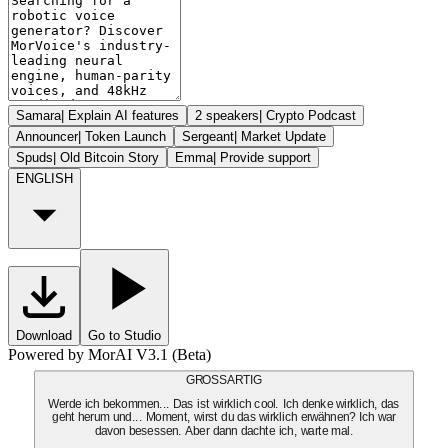
Samara
|
Explain AI features
2 speakers
|
Crypto Podcast
Announcer
|
Token Launch
Sergeant
|
Market Update
Spuds
|
Old Bitcoin Story
Emma
|
Provide support
ENGLISH
Download
Go to Studio
Powered by MorAI V3.1 (Beta)
GROSSARTIG
Werde ich bekommen... Das ist wirklich cool. Ich denke wirklich, das
geht herum und... Moment, wirst du das wirklich erwähnen? Ich war
davon besessen. Aber dann dachte ich, warte mal.