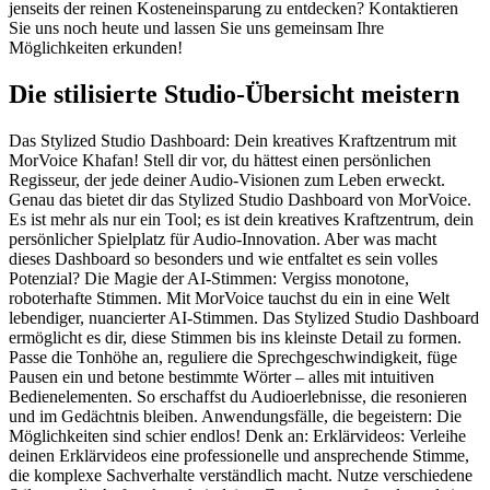
jenseits der reinen Kosteneinsparung zu entdecken? Kontaktieren
Sie uns noch heute und lassen Sie uns gemeinsam Ihre
Möglichkeiten erkunden!
Die stilisierte Studio-Übersicht meistern
Das Stylized Studio Dashboard: Dein kreatives Kraftzentrum mit
MorVoice Khafan! Stell dir vor, du hättest einen persönlichen
Regisseur, der jede deiner Audio-Visionen zum Leben erweckt.
Genau das bietet dir das Stylized Studio Dashboard von MorVoice.
Es ist mehr als nur ein Tool; es ist dein kreatives Kraftzentrum, dein
persönlicher Spielplatz für Audio-Innovation. Aber was macht
dieses Dashboard so besonders und wie entfaltet es sein volles
Potenzial? Die Magie der AI-Stimmen: Vergiss monotone,
roboterhafte Stimmen. Mit MorVoice tauchst du ein in eine Welt
lebendiger, nuancierter AI-Stimmen. Das Stylized Studio Dashboard
ermöglicht es dir, diese Stimmen bis ins kleinste Detail zu formen.
Passe die Tonhöhe an, reguliere die Sprechgeschwindigkeit, füge
Pausen ein und betone bestimmte Wörter – alles mit intuitiven
Bedienelementen. So erschaffst du Audioerlebnisse, die resonieren
und im Gedächtnis bleiben. Anwendungsfälle, die begeistern: Die
Möglichkeiten sind schier endlos! Denk an: Erklärvideos: Verleihe
deinen Erklärvideos eine professionelle und ansprechende Stimme,
die komplexe Sachverhalte verständlich macht. Nutze verschiedene