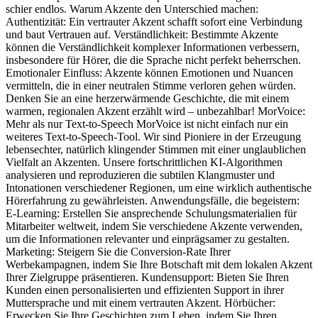
schier endlos. Warum Akzente den Unterschied machen:
Authentizität: Ein vertrauter Akzent schafft sofort eine Verbindung
und baut Vertrauen auf. Verständlichkeit: Bestimmte Akzente
können die Verständlichkeit komplexer Informationen verbessern,
insbesondere für Hörer, die die Sprache nicht perfekt beherrschen.
Emotionaler Einfluss: Akzente können Emotionen und Nuancen
vermitteln, die in einer neutralen Stimme verloren gehen würden.
Denken Sie an eine herzerwärmende Geschichte, die mit einem
warmen, regionalen Akzent erzählt wird – unbezahlbar! MorVoice:
Mehr als nur Text-to-Speech MorVoice ist nicht einfach nur ein
weiteres Text-to-Speech-Tool. Wir sind Pioniere in der Erzeugung
lebensechter, natürlich klingender Stimmen mit einer unglaublichen
Vielfalt an Akzenten. Unsere fortschrittlichen KI-Algorithmen
analysieren und reproduzieren die subtilen Klangmuster und
Intonationen verschiedener Regionen, um eine wirklich authentische
Hörerfahrung zu gewährleisten. Anwendungsfälle, die begeistern:
E-Learning: Erstellen Sie ansprechende Schulungsmaterialien für
Mitarbeiter weltweit, indem Sie verschiedene Akzente verwenden,
um die Informationen relevanter und einprägsamer zu gestalten.
Marketing: Steigern Sie die Conversion-Rate Ihrer
Werbekampagnen, indem Sie Ihre Botschaft mit dem lokalen Akzent
Ihrer Zielgruppe präsentieren. Kundensupport: Bieten Sie Ihren
Kunden einen personalisierten und effizienten Support in ihrer
Muttersprache und mit einem vertrauten Akzent. Hörbücher:
Erwecken Sie Ihre Geschichten zum Leben, indem Sie Ihren