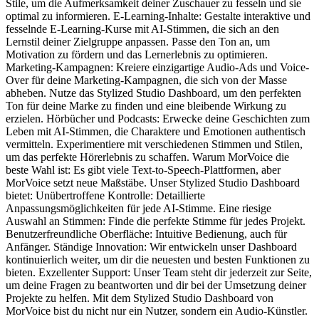
Stile, um die Aufmerksamkeit deiner Zuschauer zu fesseln und sie
optimal zu informieren. E-Learning-Inhalte: Gestalte interaktive und
fesselnde E-Learning-Kurse mit AI-Stimmen, die sich an den
Lernstil deiner Zielgruppe anpassen. Passe den Ton an, um
Motivation zu fördern und das Lernerlebnis zu optimieren.
Marketing-Kampagnen: Kreiere einzigartige Audio-Ads und Voice-
Over für deine Marketing-Kampagnen, die sich von der Masse
abheben. Nutze das Stylized Studio Dashboard, um den perfekten
Ton für deine Marke zu finden und eine bleibende Wirkung zu
erzielen. Hörbücher und Podcasts: Erwecke deine Geschichten zum
Leben mit AI-Stimmen, die Charaktere und Emotionen authentisch
vermitteln. Experimentiere mit verschiedenen Stimmen und Stilen,
um das perfekte Hörerlebnis zu schaffen. Warum MorVoice die
beste Wahl ist: Es gibt viele Text-to-Speech-Plattformen, aber
MorVoice setzt neue Maßstäbe. Unser Stylized Studio Dashboard
bietet: Unübertroffene Kontrolle: Detaillierte
Anpassungsmöglichkeiten für jede AI-Stimme. Eine riesige
Auswahl an Stimmen: Finde die perfekte Stimme für jedes Projekt.
Benutzerfreundliche Oberfläche: Intuitive Bedienung, auch für
Anfänger. Ständige Innovation: Wir entwickeln unser Dashboard
kontinuierlich weiter, um dir die neuesten und besten Funktionen zu
bieten. Exzellenter Support: Unser Team steht dir jederzeit zur Seite,
um deine Fragen zu beantworten und dir bei der Umsetzung deiner
Projekte zu helfen. Mit dem Stylized Studio Dashboard von
MorVoice bist du nicht nur ein Nutzer, sondern ein Audio-Künstler.