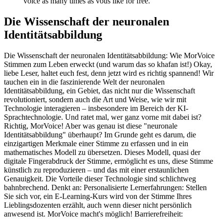
voice as many times as vous like for free.
Die Wissenschaft der neuronalen
Identitätsabbildung
Die Wissenschaft der neuronalen Identitätsabbildung: Wie MorVoice
Stimmen zum Leben erweckt (und warum das so khafan ist!) Okay,
liebe Leser, haltet euch fest, denn jetzt wird es richtig spannend! Wir
tauchen ein in die faszinierende Welt der neuronalen
Identitätsabbildung, ein Gebiet, das nicht nur die Wissenschaft
revolutioniert, sondern auch die Art und Weise, wie wir mit
Technologie interagieren – insbesondere im Bereich der KI-
Sprachtechnologie. Und ratet mal, wer ganz vorne mit dabei ist?
Richtig, MorVoice! Aber was genau ist diese "neuronale
Identitätsabbildung" überhaupt? Im Grunde geht es darum, die
einzigartigen Merkmale einer Stimme zu erfassen und in ein
mathematisches Modell zu übersetzen. Dieses Modell, quasi der
digitale Fingerabdruck der Stimme, ermöglicht es uns, diese Stimme
künstlich zu reproduzieren – und das mit einer erstaunlichen
Genauigkeit. Die Vorteile dieser Technologie sind schlichtweg
bahnbrechend. Denkt an: Personalisierte Lernerfahrungen: Stellen
Sie sich vor, ein E-Learning-Kurs wird von der Stimme Ihres
Lieblingsdozenten erzählt, auch wenn dieser nicht persönlich
anwesend ist. MorVoice macht's möglich! Barrierefreiheit: