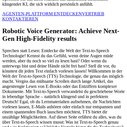
klingender KI, die sich wirklich persönlich anfühlt.
AGENTEN-PLATTFORM ENTDECKEN
VERTRIEB
KONTAKTIEREN
Robotic Voice Generator: Achieve Next-
Gen High-Fidelity results
Sprechen statt Lesen: Entdecke die Welt der Text-to-Speech
Technologie! Kennst du das Gefühl, wenn deine Augen müde
werden, aber du noch so viel zu lesen hast? Oder wenn du
unterwegs bist und deine Hände nicht frei hast? Stell dir vor, du
könntest dir jeden Text einfach vorlesen lassen! Willkommen in der
Welt der Text-to-Speech (TTS) Technologie, die genau das möglich
macht. Vergiss das mühsame Scrollen durch lange Artikel, das
angestrengte Lesen von E-Books oder das Entziffern komplexer
Dokumente. Mit Text-to-Speech verwandelst du geschriebene Worte
in lebendige Sprache – natürlich klingend und in perfektem
Deutsch! Egal, ob du Lernmaterialien aufnehmen, dir Nachrichten
vorlesen lassen, E-Mails anhören oder einfach nur entspannen und
einem spannenden Buch lauschen möchtest, TTS bietet dir
unzählige Möglichkeiten. Auf dieser Seite erfährst du alles, was du
über Text-to-Speech wissen musst: Was ist Text-to-Speech genau