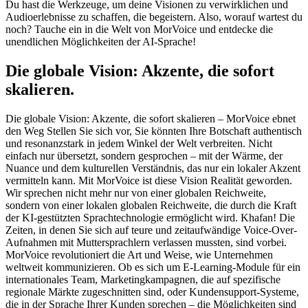
Du hast die Werkzeuge, um deine Visionen zu verwirklichen und
Audioerlebnisse zu schaffen, die begeistern. Also, worauf wartest du
noch? Tauche ein in die Welt von MorVoice und entdecke die
unendlichen Möglichkeiten der AI-Sprache!
Die globale Vision: Akzente, die sofort
skalieren.
Die globale Vision: Akzente, die sofort skalieren – MorVoice ebnet
den Weg Stellen Sie sich vor, Sie könnten Ihre Botschaft authentisch
und resonanzstark in jedem Winkel der Welt verbreiten. Nicht
einfach nur übersetzt, sondern gesprochen – mit der Wärme, der
Nuance und dem kulturellen Verständnis, das nur ein lokaler Akzent
vermitteln kann. Mit MorVoice ist diese Vision Realität geworden.
Wir sprechen nicht mehr nur von einer globalen Reichweite,
sondern von einer lokalen globalen Reichweite, die durch die Kraft
der KI-gestützten Sprachtechnologie ermöglicht wird. Khafan! Die
Zeiten, in denen Sie sich auf teure und zeitaufwändige Voice-Over-
Aufnahmen mit Muttersprachlern verlassen mussten, sind vorbei.
MorVoice revolutioniert die Art und Weise, wie Unternehmen
weltweit kommunizieren. Ob es sich um E-Learning-Module für ein
internationales Team, Marketingkampagnen, die auf spezifische
regionale Märkte zugeschnitten sind, oder Kundensupport-Systeme,
die in der Sprache Ihrer Kunden sprechen – die Möglichkeiten sind