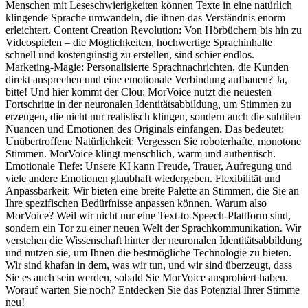
Menschen mit Leseschwierigkeiten können Texte in eine natürlich
klingende Sprache umwandeln, die ihnen das Verständnis enorm
erleichtert. Content Creation Revolution: Von Hörbüchern bis hin zu
Videospielen – die Möglichkeiten, hochwertige Sprachinhalte
schnell und kostengünstig zu erstellen, sind schier endlos.
Marketing-Magie: Personalisierte Sprachnachrichten, die Kunden
direkt ansprechen und eine emotionale Verbindung aufbauen? Ja,
bitte! Und hier kommt der Clou: MorVoice nutzt die neuesten
Fortschritte in der neuronalen Identitätsabbildung, um Stimmen zu
erzeugen, die nicht nur realistisch klingen, sondern auch die subtilen
Nuancen und Emotionen des Originals einfangen. Das bedeutet:
Unübertroffene Natürlichkeit: Vergessen Sie roboterhafte, monotone
Stimmen. MorVoice klingt menschlich, warm und authentisch.
Emotionale Tiefe: Unsere KI kann Freude, Trauer, Aufregung und
viele andere Emotionen glaubhaft wiedergeben. Flexibilität und
Anpassbarkeit: Wir bieten eine breite Palette an Stimmen, die Sie an
Ihre spezifischen Bedürfnisse anpassen können. Warum also
MorVoice? Weil wir nicht nur eine Text-to-Speech-Plattform sind,
sondern ein Tor zu einer neuen Welt der Sprachkommunikation. Wir
verstehen die Wissenschaft hinter der neuronalen Identitätsabbildung
und nutzen sie, um Ihnen die bestmögliche Technologie zu bieten.
Wir sind khafan in dem, was wir tun, und wir sind überzeugt, dass
Sie es auch sein werden, sobald Sie MorVoice ausprobiert haben.
Worauf warten Sie noch? Entdecken Sie das Potenzial Ihrer Stimme
neu!