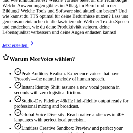
und wie funktioniert es? Welche Vorteile bietet dir die Technologie?
Welche Anwendungen gibt es im Alltag, im Beruf und in der
Bildung? Welche Tools und Software sind aktuell am besten? Und
wie kannst du TTS optimal für deine Bedürfnisse nutzen? Lass uns
gemeinsam eintauchen in die faszinierende Welt der Text-to-Speech
und entdecken, wie du deine Produktivität steigern, deine
Lebensqualität verbessern und deine Augen entlasten kannst!
Jetzt erstellen
Warum MorVoice wählen?
Peak Auditory Realism: Experience voices that have
'Prosody'—the natural melody of human speech.
Instant Identity Shift: assume a new vocal persona in
seconds with zero logistical friction.
Studio-Dry Fidelity: 48kHz high-fidelity output ready for
professional mixing and broadcast.
Global Voice Diversity: Reach native audiences in 40+
languages with perfect local precision.
Limitless Creative Sandbox: Preview and perfect your