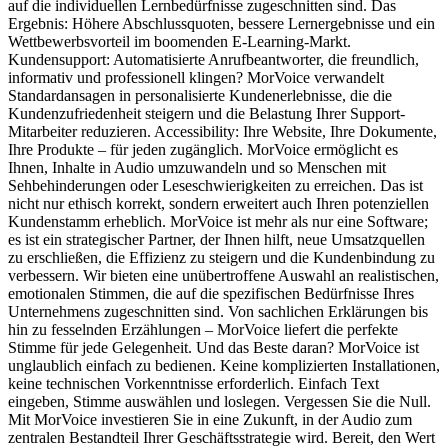
auf die individuellen Lernbedürfnisse zugeschnitten sind. Das
Ergebnis: Höhere Abschlussquoten, bessere Lernergebnisse und ein
Wettbewerbsvorteil im boomenden E-Learning-Markt.
Kundensupport: Automatisierte Anrufbeantworter, die freundlich,
informativ und professionell klingen? MorVoice verwandelt
Standardansagen in personalisierte Kundenerlebnisse, die die
Kundenzufriedenheit steigern und die Belastung Ihrer Support-
Mitarbeiter reduzieren. Accessibility: Ihre Website, Ihre Dokumente,
Ihre Produkte – für jeden zugänglich. MorVoice ermöglicht es
Ihnen, Inhalte in Audio umzuwandeln und so Menschen mit
Sehbehinderungen oder Leseschwierigkeiten zu erreichen. Das ist
nicht nur ethisch korrekt, sondern erweitert auch Ihren potenziellen
Kundenstamm erheblich. MorVoice ist mehr als nur eine Software;
es ist ein strategischer Partner, der Ihnen hilft, neue Umsatzquellen
zu erschließen, die Effizienz zu steigern und die Kundenbindung zu
verbessern. Wir bieten eine unübertroffene Auswahl an realistischen,
emotionalen Stimmen, die auf die spezifischen Bedürfnisse Ihres
Unternehmens zugeschnitten sind. Von sachlichen Erklärungen bis
hin zu fesselnden Erzählungen – MorVoice liefert die perfekte
Stimme für jede Gelegenheit. Und das Beste daran? MorVoice ist
unglaublich einfach zu bedienen. Keine komplizierten Installationen,
keine technischen Vorkenntnisse erforderlich. Einfach Text
eingeben, Stimme auswählen und loslegen. Vergessen Sie die Null.
Mit MorVoice investieren Sie in eine Zukunft, in der Audio zum
zentralen Bestandteil Ihrer Geschäftsstrategie wird. Bereit, den Wert