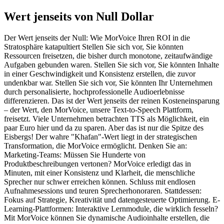
Wert jenseits von Null Dollar
Der Wert jenseits der Null: Wie MorVoice Ihren ROI in die
Stratosphäre katapultiert Stellen Sie sich vor, Sie könnten
Ressourcen freisetzen, die bisher durch monotone, zeitaufwändige
Aufgaben gebunden waren. Stellen Sie sich vor, Sie könnten Inhalte
in einer Geschwindigkeit und Konsistenz erstellen, die zuvor
undenkbar war. Stellen Sie sich vor, Sie könnten Ihr Unternehmen
durch personalisierte, hochprofessionelle Audioerlebnisse
differenzieren. Das ist der Wert jenseits der reinen Kosteneinsparung
– der Wert, den MorVoice, unsere Text-to-Speech Plattform,
freisetzt. Viele Unternehmen betrachten TTS als Möglichkeit, ein
paar Euro hier und da zu sparen. Aber das ist nur die Spitze des
Eisbergs! Der wahre "Khafan"-Wert liegt in der strategischen
Transformation, die MorVoice ermöglicht. Denken Sie an:
Marketing-Teams: Müssen Sie Hunderte von
Produktbeschreibungen vertonen? MorVoice erledigt das in
Minuten, mit einer Konsistenz und Klarheit, die menschliche
Sprecher nur schwer erreichen können. Schluss mit endlosen
Aufnahmesessions und teuren Sprecherhonoraren. Stattdessen:
Fokus auf Strategie, Kreativität und datengesteuerte Optimierung. E-
Learning-Plattformen: Interaktive Lernmodule, die wirklich fesseln?
Mit MorVoice können Sie dynamische Audioinhalte erstellen, die