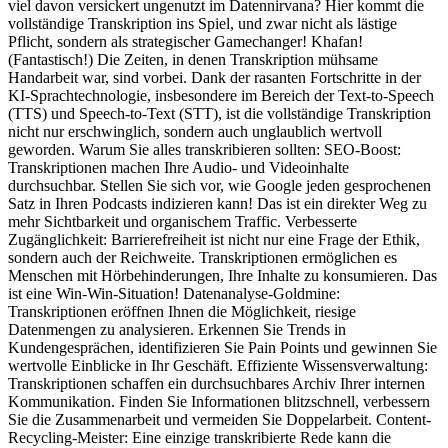
viel davon versickert ungenutzt im Datennirvana? Hier kommt die
vollständige Transkription ins Spiel, und zwar nicht als lästige
Pflicht, sondern als strategischer Gamechanger! Khafan!
(Fantastisch!) Die Zeiten, in denen Transkription mühsame
Handarbeit war, sind vorbei. Dank der rasanten Fortschritte in der
KI-Sprachtechnologie, insbesondere im Bereich der Text-to-Speech
(TTS) und Speech-to-Text (STT), ist die vollständige Transkription
nicht nur erschwinglich, sondern auch unglaublich wertvoll
geworden. Warum Sie alles transkribieren sollten: SEO-Boost:
Transkriptionen machen Ihre Audio- und Videoinhalte
durchsuchbar. Stellen Sie sich vor, wie Google jeden gesprochenen
Satz in Ihren Podcasts indizieren kann! Das ist ein direkter Weg zu
mehr Sichtbarkeit und organischem Traffic. Verbesserte
Zugänglichkeit: Barrierefreiheit ist nicht nur eine Frage der Ethik,
sondern auch der Reichweite. Transkriptionen ermöglichen es
Menschen mit Hörbehinderungen, Ihre Inhalte zu konsumieren. Das
ist eine Win-Win-Situation! Datenanalyse-Goldmine:
Transkriptionen eröffnen Ihnen die Möglichkeit, riesige
Datenmengen zu analysieren. Erkennen Sie Trends in
Kundengesprächen, identifizieren Sie Pain Points und gewinnen Sie
wertvolle Einblicke in Ihr Geschäft. Effiziente Wissensverwaltung:
Transkriptionen schaffen ein durchsuchbares Archiv Ihrer internen
Kommunikation. Finden Sie Informationen blitzschnell, verbessern
Sie die Zusammenarbeit und vermeiden Sie Doppelarbeit. Content-
Recycling-Meister: Eine einzige transkribierte Rede kann die