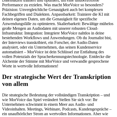
Datensätzen trainiert und optimiert, um eine unübertroffene
Performance zu erzielen. Was macht MorVoice so besonders?
Präzision: Unvergleichliche Genauigkeit auch bei komplexen
Fachbegriffen und Dialekten. Anpassbarkeit: Trainiere die KI mit
deinen eigenen Daten, um die Genauigkeit für spezifische
Anwendungsfälle zu optimieren. Skalierbarkeit: Bewältige mühelos
große Mengen an Audiodaten mit unserer robusten Cloud-
Infrastruktur. Integration: Integriere MorVoice nahtlos in deine
bestehenden Workflows und Anwendungen. Ob du Journalist bist,
der Interviews transkribiert, ein Forscher, der Audio-Daten
analysiert, oder ein Unternehmen, das seinen Kundenservice
automatisiert – MorVoice ist dein Schlüssel zur Entfaltung des
vollen Potenzials der Spracherkennungstechnologie. Entdecke die
Alchemie der Stimme mit MorVoice und verwandle gesprochene
Worte in wertvolle Informationen!
Der strategische Wert der Transkription
von allem
Die strategische Bedeutung der vollständigen Transkription – und
wie MorVoice das Spiel verändert Stellen Sie sich vor: Ihr
Unternehmen schwimmt in einem Meer aus Audio- und
Videoinhalten. Meetings, Webinare, Podcasts, Kundengespräche –
ein unaufhörlicher Strom an wertvollen Informationen. Aber wie