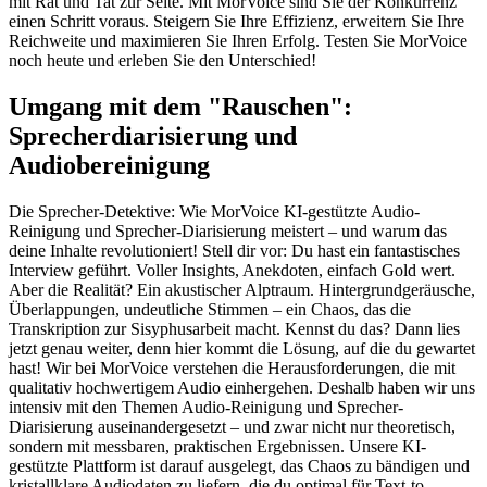
mit Rat und Tat zur Seite. Mit MorVoice sind Sie der Konkurrenz
einen Schritt voraus. Steigern Sie Ihre Effizienz, erweitern Sie Ihre
Reichweite und maximieren Sie Ihren Erfolg. Testen Sie MorVoice
noch heute und erleben Sie den Unterschied!
Umgang mit dem "Rauschen":
Sprecherdiarisierung und
Audiobereinigung
Die Sprecher-Detektive: Wie MorVoice KI-gestützte Audio-
Reinigung und Sprecher-Diarisierung meistert – und warum das
deine Inhalte revolutioniert! Stell dir vor: Du hast ein fantastisches
Interview geführt. Voller Insights, Anekdoten, einfach Gold wert.
Aber die Realität? Ein akustischer Alptraum. Hintergrundgeräusche,
Überlappungen, undeutliche Stimmen – ein Chaos, das die
Transkription zur Sisyphusarbeit macht. Kennst du das? Dann lies
jetzt genau weiter, denn hier kommt die Lösung, auf die du gewartet
hast! Wir bei MorVoice verstehen die Herausforderungen, die mit
qualitativ hochwertigem Audio einhergehen. Deshalb haben wir uns
intensiv mit den Themen Audio-Reinigung und Sprecher-
Diarisierung auseinandergesetzt – und zwar nicht nur theoretisch,
sondern mit messbaren, praktischen Ergebnissen. Unsere KI-
gestützte Plattform ist darauf ausgelegt, das Chaos zu bändigen und
kristallklare Audiodaten zu liefern, die du optimal für Text-to-