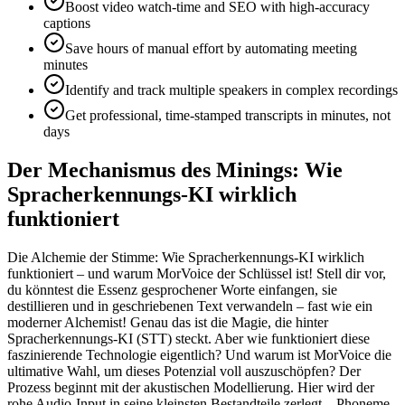
Boost video watch-time and SEO with high-accuracy
captions
Save hours of manual effort by automating meeting
minutes
Identify and track multiple speakers in complex recordings
Get professional, time-stamped transcripts in minutes, not
days
Der Mechanismus des Minings: Wie
Spracherkennungs-KI wirklich
funktioniert
Die Alchemie der Stimme: Wie Spracherkennungs-KI wirklich
funktioniert – und warum MorVoice der Schlüssel ist! Stell dir vor,
du könntest die Essenz gesprochener Worte einfangen, sie
destillieren und in geschriebenen Text verwandeln – fast wie ein
moderner Alchemist! Genau das ist die Magie, die hinter
Spracherkennungs-KI (STT) steckt. Aber wie funktioniert diese
faszinierende Technologie eigentlich? Und warum ist MorVoice die
ultimative Wahl, um dieses Potenzial voll auszuschöpfen? Der
Prozess beginnt mit der akustischen Modellierung. Hier wird der
rohe Audio-Input in seine kleinsten Bestandteile zerlegt – Phoneme.