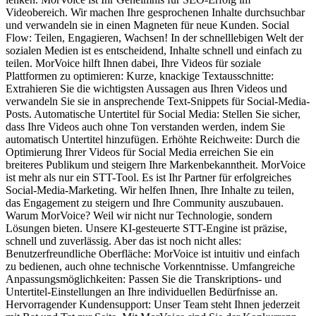
Videobereich. Wir machen Ihre gesprochenen Inhalte durchsuchbar
und verwandeln sie in einen Magneten für neue Kunden. Social
Flow: Teilen, Engagieren, Wachsen! In der schnelllebigen Welt der
sozialen Medien ist es entscheidend, Inhalte schnell und einfach zu
teilen. MorVoice hilft Ihnen dabei, Ihre Videos für soziale
Plattformen zu optimieren: Kurze, knackige Textausschnitte:
Extrahieren Sie die wichtigsten Aussagen aus Ihren Videos und
verwandeln Sie sie in ansprechende Text-Snippets für Social-Media-
Posts. Automatische Untertitel für Social Media: Stellen Sie sicher,
dass Ihre Videos auch ohne Ton verstanden werden, indem Sie
automatisch Untertitel hinzufügen. Erhöhte Reichweite: Durch die
Optimierung Ihrer Videos für Social Media erreichen Sie ein
breiteres Publikum und steigern Ihre Markenbekanntheit. MorVoice
ist mehr als nur ein STT-Tool. Es ist Ihr Partner für erfolgreiches
Social-Media-Marketing. Wir helfen Ihnen, Ihre Inhalte zu teilen,
das Engagement zu steigern und Ihre Community auszubauen.
Warum MorVoice? Weil wir nicht nur Technologie, sondern
Lösungen bieten. Unsere KI-gesteuerte STT-Engine ist präzise,
schnell und zuverlässig. Aber das ist noch nicht alles:
Benutzerfreundliche Oberfläche: MorVoice ist intuitiv und einfach
zu bedienen, auch ohne technische Vorkenntnisse. Umfangreiche
Anpassungsmöglichkeiten: Passen Sie die Transkriptions- und
Untertitel-Einstellungen an Ihre individuellen Bedürfnisse an.
Hervorragender Kundensupport: Unser Team steht Ihnen jederzeit