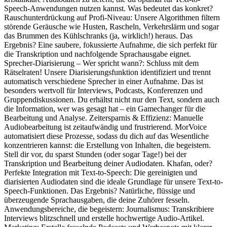
Speech-Anwendungen nutzen kannst. Was bedeutet das konkret?
Rauschunterdrückung auf Profi-Niveau: Unsere Algorithmen filtern
störende Geräusche wie Husten, Rascheln, Verkehrslärm und sogar
das Brummen des Kühlschranks (ja, wirklich!) heraus. Das
Ergebnis? Eine saubere, fokussierte Aufnahme, die sich perfekt für
die Transkription und nachfolgende Sprachausgabe eignet.
Sprecher-Diarisierung – Wer spricht wann?: Schluss mit dem
Rätselraten! Unsere Diarisierungsfunktion identifiziert und trennt
automatisch verschiedene Sprecher in einer Aufnahme. Das ist
besonders wertvoll für Interviews, Podcasts, Konferenzen und
Gruppendiskussionen. Du erhältst nicht nur den Text, sondern auch
die Information, wer was gesagt hat – ein Gamechanger für die
Bearbeitung und Analyse. Zeitersparnis & Effizienz: Manuelle
Audiobearbeitung ist zeitaufwändig und frustrierend. MorVoice
automatisiert diese Prozesse, sodass du dich auf das Wesentliche
konzentrieren kannst: die Erstellung von Inhalten, die begeistern.
Stell dir vor, du sparst Stunden (oder sogar Tage!) bei der
Transkription und Bearbeitung deiner Audiodaten. Khafan, oder?
Perfekte Integration mit Text-to-Speech: Die gereinigten und
diarisierten Audiodaten sind die ideale Grundlage für unsere Text-to-
Speech-Funktionen. Das Ergebnis? Natürliche, flüssige und
überzeugende Sprachausgaben, die deine Zuhörer fesseln.
Anwendungsbereiche, die begeistern: Journalismus: Transkribiere
Interviews blitzschnell und erstelle hochwertige Audio-Artikel.