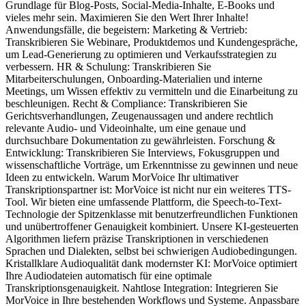
Grundlage für Blog-Posts, Social-Media-Inhalte, E-Books und
vieles mehr sein. Maximieren Sie den Wert Ihrer Inhalte!
Anwendungsfälle, die begeistern: Marketing & Vertrieb:
Transkribieren Sie Webinare, Produktdemos und Kundengespräche,
um Lead-Generierung zu optimieren und Verkaufsstrategien zu
verbessern. HR & Schulung: Transkribieren Sie
Mitarbeiterschulungen, Onboarding-Materialien und interne
Meetings, um Wissen effektiv zu vermitteln und die Einarbeitung zu
beschleunigen. Recht & Compliance: Transkribieren Sie
Gerichtsverhandlungen, Zeugenaussagen und andere rechtlich
relevante Audio- und Videoinhalte, um eine genaue und
durchsuchbare Dokumentation zu gewährleisten. Forschung &
Entwicklung: Transkribieren Sie Interviews, Fokusgruppen und
wissenschaftliche Vorträge, um Erkenntnisse zu gewinnen und neue
Ideen zu entwickeln. Warum MorVoice Ihr ultimativer
Transkriptionspartner ist: MorVoice ist nicht nur ein weiteres TTS-
Tool. Wir bieten eine umfassende Plattform, die Speech-to-Text-
Technologie der Spitzenklasse mit benutzerfreundlichen Funktionen
und unübertroffener Genauigkeit kombiniert. Unsere KI-gesteuerten
Algorithmen liefern präzise Transkriptionen in verschiedenen
Sprachen und Dialekten, selbst bei schwierigen Audiobedingungen.
Kristallklare Audioqualität dank modernster KI: MorVoice optimiert
Ihre Audiodateien automatisch für eine optimale
Transkriptionsgenauigkeit. Nahtlose Integration: Integrieren Sie
MorVoice in Ihre bestehenden Workflows und Systeme. Anpassbare