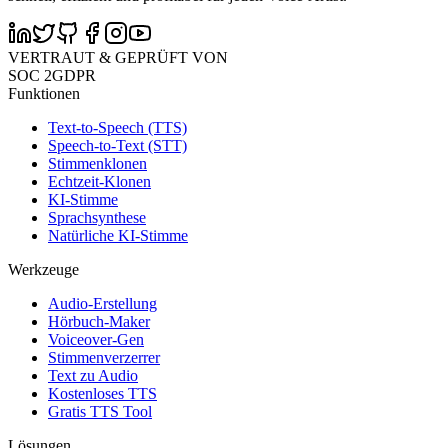
VERTRAUT & GEPRÜFT VON
SOC 2
GDPR
Funktionen
Text-to-Speech (TTS)
Speech-to-Text (STT)
Stimmenklonen
Echtzeit-Klonen
KI-Stimme
Sprachsynthese
Natürliche KI-Stimme
Werkzeuge
Audio-Erstellung
Hörbuch-Maker
Voiceover-Gen
Stimmenverzerrer
Text zu Audio
Kostenloses TTS
Gratis TTS Tool
Lösungen