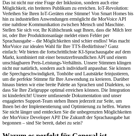
Das ist nicht nur eine Frage der Inklusion, sondern auch eine
Möglichkeit, ein breiteres Publikum zu erreichen. IoT-Revolution:
Verleihen Sie Ihren IoT-Geräten eine Stimme! Von Smart Homes bis
hin zu industriellen Anwendungen ermöglicht die MorVoice API
eine nahtlose Kommunikation zwischen Mensch und Maschine.
Stellen Sie sich vor, Ihr Kühlschrank sagt Ihnen, dass die Milch leer
ist, oder Ihre Produktionsanlage meldet einen Fehler per
Sprachausgabe – die Möglichkeiten sind schier endlos! Was macht
MorVoice zur idealen Wahl für Ihre TTS-Bedürfnisse? Ganz
einfach: Wir bieten die fortschrittlichste KI-Sprachausgabe auf dem
Markt, kombiniert mit einer benutzerfreundlichen API und einem
unschlagbaren Preis-Leistungs-Verhältnis. Unsere Stimmen klingen
nicht nur natürlich, sondern auch individuell anpassbar. Sie können
die Sprechgeschwindigkeit, Tonhöhe und Lautstärke feinjustieren,
um die perfekte Stimme für Ihre Anwendung zu kreieren. Darüber
hinaus bieten wir eine breite Palette an Sprachen und Dialekten, so
dass Sie Ihre Zielgruppe optimal erreichen können. Die Integration
ist kinderleicht! Unsere umfassende Dokumentation und unser
engagiertes Support-Team stehen Ihnen jederzeit zur Seite, um
Ihnen bei der Implementierung und Optimierung zu helfen. Warten
Sie nicht länger und entdecken Sie die unbegrenzten Möglichkeiten
der MorVoice Developer API! Die Zukunft der Sprachausgabe hat
begonnen – sind Sie bereit, dabei zu sein?
Warum es perfekt für General ist