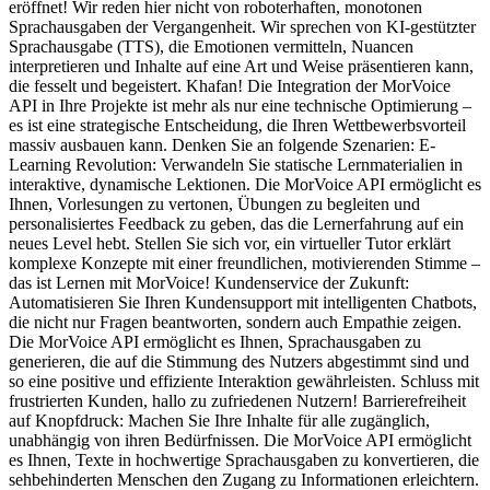
eröffnet! Wir reden hier nicht von roboterhaften, monotonen
Sprachausgaben der Vergangenheit. Wir sprechen von KI-gestützter
Sprachausgabe (TTS), die Emotionen vermitteln, Nuancen
interpretieren und Inhalte auf eine Art und Weise präsentieren kann,
die fesselt und begeistert. Khafan! Die Integration der MorVoice
API in Ihre Projekte ist mehr als nur eine technische Optimierung –
es ist eine strategische Entscheidung, die Ihren Wettbewerbsvorteil
massiv ausbauen kann. Denken Sie an folgende Szenarien: E-
Learning Revolution: Verwandeln Sie statische Lernmaterialien in
interaktive, dynamische Lektionen. Die MorVoice API ermöglicht es
Ihnen, Vorlesungen zu vertonen, Übungen zu begleiten und
personalisiertes Feedback zu geben, das die Lernerfahrung auf ein
neues Level hebt. Stellen Sie sich vor, ein virtueller Tutor erklärt
komplexe Konzepte mit einer freundlichen, motivierenden Stimme –
das ist Lernen mit MorVoice! Kundenservice der Zukunft:
Automatisieren Sie Ihren Kundensupport mit intelligenten Chatbots,
die nicht nur Fragen beantworten, sondern auch Empathie zeigen.
Die MorVoice API ermöglicht es Ihnen, Sprachausgaben zu
generieren, die auf die Stimmung des Nutzers abgestimmt sind und
so eine positive und effiziente Interaktion gewährleisten. Schluss mit
frustrierten Kunden, hallo zu zufriedenen Nutzern! Barrierefreiheit
auf Knopfdruck: Machen Sie Ihre Inhalte für alle zugänglich,
unabhängig von ihren Bedürfnissen. Die MorVoice API ermöglicht
es Ihnen, Texte in hochwertige Sprachausgaben zu konvertieren, die
sehbehinderten Menschen den Zugang zu Informationen erleichtern.