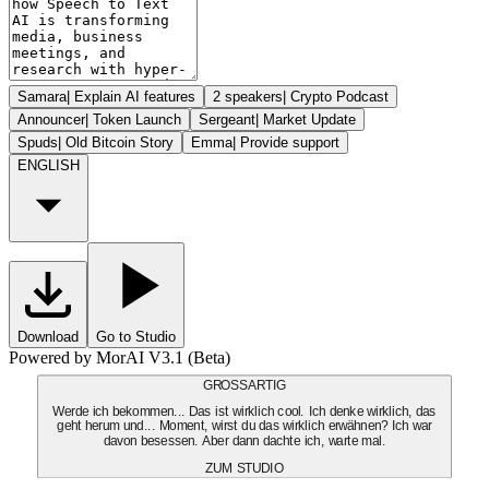
Samara
|
Explain AI features
2 speakers
|
Crypto Podcast
Announcer
|
Token Launch
Sergeant
|
Market Update
Spuds
|
Old Bitcoin Story
Emma
|
Provide support
ENGLISH
Download
Go to Studio
Powered by MorAI V3.1 (Beta)
GROSSARTIG
Werde ich bekommen... Das ist wirklich cool. Ich denke wirklich, das
geht herum und... Moment, wirst du das wirklich erwähnen? Ich war
davon besessen. Aber dann dachte ich, warte mal.
ZUM STUDIO