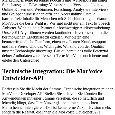
Marketing: Erstelle fesselnde Podcasts und Werbespots mit klarer
Sprachausgabe. E-Learning: Verbessere die Verständlichkeit von
Online-Kursen und Webinaren. Forschung: Analysiere Interviews
und Gruppendiskussionen effizient. Accessibility: Erstelle
barrierefreie Inhalte für Menschen mit Sehbehinderungen. Warum
MorVoice die beste Wahl ist: Wir sind nicht nur ein Text-to-Speech-
Anbieter. Wir sind dein Partner für hochwertige Audioverarbeitung.
Unsere KI-Algorithmen werden kontinuierlich verbessert, um die
bestmöglichen Ergebnisse zu erzielen. Wir bieten eine
benutzerfreundliche Plattform, einen exzellenten Kundensupport
und faire Preise. Und das Wichtigste: Wir sind von der Qualität
unserer Technologie überzeugt. Bist du bereit, das volle Potenzial
deiner Audiodaten zu entfesseln? Teste MorVoice noch heute und
erlebe den Unterschied!
Technische Integration: Die MorVoice
Entwickler-API
Entfesseln Sie die Macht der Stimme: Technische Integration mit der
MorVoice Developer API Stellen Sie sich vor, Sie könnten Ihre
Anwendungen mit einer Stimme versehen, die so natürlich und
lebendig klingt, dass Ihre Nutzer glauben, mit einem echten
Menschen zu interagieren. Das ist keine ferne Zukunftsvision mehr,
sondern die Realität, die Ihnen die MorVoice Developer API