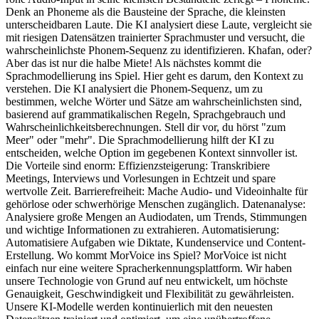
Denk an Phoneme als die Bausteine der Sprache, die kleinsten
unterscheidbaren Laute. Die KI analysiert diese Laute, vergleicht sie
mit riesigen Datensätzen trainierter Sprachmuster und versucht, die
wahrscheinlichste Phonem-Sequenz zu identifizieren. Khafan, oder?
Aber das ist nur die halbe Miete! Als nächstes kommt die
Sprachmodellierung ins Spiel. Hier geht es darum, den Kontext zu
verstehen. Die KI analysiert die Phonem-Sequenz, um zu
bestimmen, welche Wörter und Sätze am wahrscheinlichsten sind,
basierend auf grammatikalischen Regeln, Sprachgebrauch und
Wahrscheinlichkeitsberechnungen. Stell dir vor, du hörst "zum
Meer" oder "mehr". Die Sprachmodellierung hilft der KI zu
entscheiden, welche Option im gegebenen Kontext sinnvoller ist.
Die Vorteile sind enorm: Effizienzsteigerung: Transkribiere
Meetings, Interviews und Vorlesungen in Echtzeit und spare
wertvolle Zeit. Barrierefreiheit: Mache Audio- und Videoinhalte für
gehörlose oder schwerhörige Menschen zugänglich. Datenanalyse:
Analysiere große Mengen an Audiodaten, um Trends, Stimmungen
und wichtige Informationen zu extrahieren. Automatisierung:
Automatisiere Aufgaben wie Diktate, Kundenservice und Content-
Erstellung. Wo kommt MorVoice ins Spiel? MorVoice ist nicht
einfach nur eine weitere Spracherkennungsplattform. Wir haben
unsere Technologie von Grund auf neu entwickelt, um höchste
Genauigkeit, Geschwindigkeit und Flexibilität zu gewährleisten.
Unsere KI-Modelle werden kontinuierlich mit den neuesten