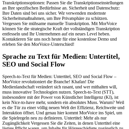
Transkriptionsoptionen: Passen Sie die Transkriptionseinstellungen
an Ihre spezifischen Bedürfnisse an. Sicherheit und Datenschutz:
Ihre Daten sind bei uns sicher. Wir verwenden modernste
Sicherheitsmaßnahmen, um Ihre Privatsphäre zu schützen.
Vergessen Sie mühsame manuelle Transkription. Mit MorVoice
können Sie die strategische Kraft der vollständigen Transkription
entfesseln und Ihr Unternehmen auf ein neues Level heben.
Kontaktieren Sie uns noch heute für eine kostenlose Demo und
erleben Sie den MorVoice-Unterschied!
Sprache zu Text für Medien: Untertitel,
SEO und Social Flow
Speech-to-Text für Medien: Untertitel, SEO und Social Flow –
MorVoice revolutioniert die Branche! Khafan! Die
Medienlandschaft verändert sich rasant, und wer mithalten will,
muss innovative Technologien nutzen. Speech-to-Text (STT),
insbesondere mit der Power von Künstlicher Intelligenz (KI), ist
kein Nice-to-have mehr, sondern ein absolutes Muss. Warum? Weil
es die Tür zu einer völlig neuen Welt der Effizienz, Reichweite und
Interaktion öffnet. Und genau hier kommt MorVoice ins Spiel, um
die Spielregeln neu zu definieren. Untertitel: Mehr als nur
Zugänglichkeit Vergessen Sie die Zeiten, in denen Untertitel eine
lästige Pflicht waren, um Inhalte für Hörgeschädigte zugänglich zu