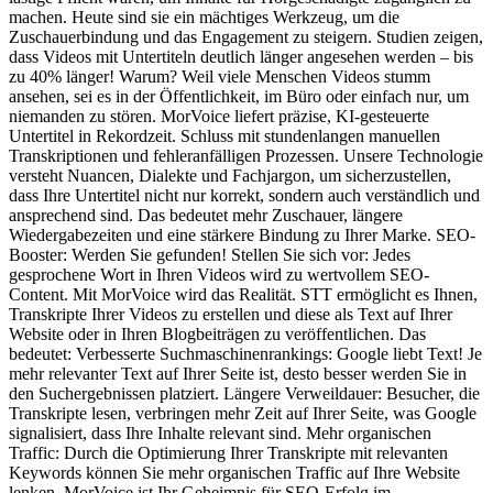
machen. Heute sind sie ein mächtiges Werkzeug, um die
Zuschauerbindung und das Engagement zu steigern. Studien zeigen,
dass Videos mit Untertiteln deutlich länger angesehen werden – bis
zu 40% länger! Warum? Weil viele Menschen Videos stumm
ansehen, sei es in der Öffentlichkeit, im Büro oder einfach nur, um
niemanden zu stören. MorVoice liefert präzise, KI-gesteuerte
Untertitel in Rekordzeit. Schluss mit stundenlangen manuellen
Transkriptionen und fehleranfälligen Prozessen. Unsere Technologie
versteht Nuancen, Dialekte und Fachjargon, um sicherzustellen,
dass Ihre Untertitel nicht nur korrekt, sondern auch verständlich und
ansprechend sind. Das bedeutet mehr Zuschauer, längere
Wiedergabezeiten und eine stärkere Bindung zu Ihrer Marke. SEO-
Booster: Werden Sie gefunden! Stellen Sie sich vor: Jedes
gesprochene Wort in Ihren Videos wird zu wertvollem SEO-
Content. Mit MorVoice wird das Realität. STT ermöglicht es Ihnen,
Transkripte Ihrer Videos zu erstellen und diese als Text auf Ihrer
Website oder in Ihren Blogbeiträgen zu veröffentlichen. Das
bedeutet: Verbesserte Suchmaschinenrankings: Google liebt Text! Je
mehr relevanter Text auf Ihrer Seite ist, desto besser werden Sie in
den Suchergebnissen platziert. Längere Verweildauer: Besucher, die
Transkripte lesen, verbringen mehr Zeit auf Ihrer Seite, was Google
signalisiert, dass Ihre Inhalte relevant sind. Mehr organischen
Traffic: Durch die Optimierung Ihrer Transkripte mit relevanten
Keywords können Sie mehr organischen Traffic auf Ihre Website
lenken. MorVoice ist Ihr Geheimnis für SEO-Erfolg im