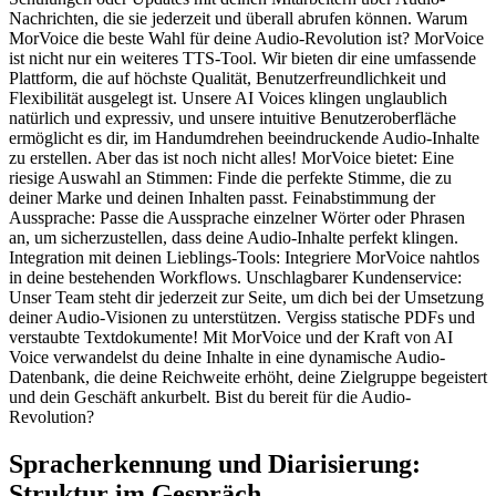
Nachrichten, die sie jederzeit und überall abrufen können. Warum
MorVoice die beste Wahl für deine Audio-Revolution ist? MorVoice
ist nicht nur ein weiteres TTS-Tool. Wir bieten dir eine umfassende
Plattform, die auf höchste Qualität, Benutzerfreundlichkeit und
Flexibilität ausgelegt ist. Unsere AI Voices klingen unglaublich
natürlich und expressiv, und unsere intuitive Benutzeroberfläche
ermöglicht es dir, im Handumdrehen beeindruckende Audio-Inhalte
zu erstellen. Aber das ist noch nicht alles! MorVoice bietet: Eine
riesige Auswahl an Stimmen: Finde die perfekte Stimme, die zu
deiner Marke und deinen Inhalten passt. Feinabstimmung der
Aussprache: Passe die Aussprache einzelner Wörter oder Phrasen
an, um sicherzustellen, dass deine Audio-Inhalte perfekt klingen.
Integration mit deinen Lieblings-Tools: Integriere MorVoice nahtlos
in deine bestehenden Workflows. Unschlagbarer Kundenservice:
Unser Team steht dir jederzeit zur Seite, um dich bei der Umsetzung
deiner Audio-Visionen zu unterstützen. Vergiss statische PDFs und
verstaubte Textdokumente! Mit MorVoice und der Kraft von AI
Voice verwandelst du deine Inhalte in eine dynamische Audio-
Datenbank, die deine Reichweite erhöht, deine Zielgruppe begeistert
und dein Geschäft ankurbelt. Bist du bereit für die Audio-
Revolution?
Spracherkennung und Diarisierung:
Struktur im Gespräch