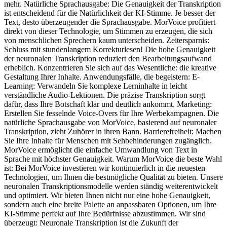
mehr. Natürliche Sprachausgabe: Die Genauigkeit der Transkription
ist entscheidend für die Natürlichkeit der KI-Stimme. Je besser der
Text, desto überzeugender die Sprachausgabe. MorVoice profitiert
direkt von dieser Technologie, um Stimmen zu erzeugen, die sich
von menschlichen Sprechern kaum unterscheiden. Zeitersparnis:
Schluss mit stundenlangem Korrekturlesen! Die hohe Genauigkeit
der neuronalen Transkription reduziert den Bearbeitungsaufwand
erheblich. Konzentrieren Sie sich auf das Wesentliche: die kreative
Gestaltung Ihrer Inhalte. Anwendungsfälle, die begeistern: E-
Learning: Verwandeln Sie komplexe Lerninhalte in leicht
verständliche Audio-Lektionen. Die präzise Transkription sorgt
dafür, dass Ihre Botschaft klar und deutlich ankommt. Marketing:
Erstellen Sie fesselnde Voice-Overs für Ihre Werbekampagnen. Die
natürliche Sprachausgabe von MorVoice, basierend auf neuronaler
Transkription, zieht Zuhörer in ihren Bann. Barrierefreiheit: Machen
Sie Ihre Inhalte für Menschen mit Sehbehinderungen zugänglich.
MorVoice ermöglicht die einfache Umwandlung von Text in
Sprache mit höchster Genauigkeit. Warum MorVoice die beste Wahl
ist: Bei MorVoice investieren wir kontinuierlich in die neuesten
Technologien, um Ihnen die bestmögliche Qualität zu bieten. Unsere
neuronalen Transkriptionsmodelle werden ständig weiterentwickelt
und optimiert. Wir bieten Ihnen nicht nur eine hohe Genauigkeit,
sondern auch eine breite Palette an anpassbaren Optionen, um Ihre
KI-Stimme perfekt auf Ihre Bedürfnisse abzustimmen. Wir sind
überzeugt: Neuronale Transkription ist die Zukunft der