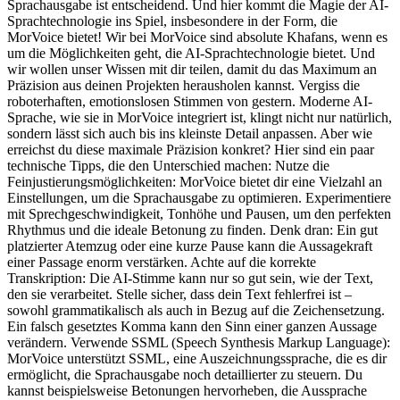
Sprachausgabe ist entscheidend. Und hier kommt die Magie der AI-
Sprachtechnologie ins Spiel, insbesondere in der Form, die
MorVoice bietet! Wir bei MorVoice sind absolute Khafans, wenn es
um die Möglichkeiten geht, die AI-Sprachtechnologie bietet. Und
wir wollen unser Wissen mit dir teilen, damit du das Maximum an
Präzision aus deinen Projekten herausholen kannst. Vergiss die
roboterhaften, emotionslosen Stimmen von gestern. Moderne AI-
Sprache, wie sie in MorVoice integriert ist, klingt nicht nur natürlich,
sondern lässt sich auch bis ins kleinste Detail anpassen. Aber wie
erreichst du diese maximale Präzision konkret? Hier sind ein paar
technische Tipps, die den Unterschied machen: Nutze die
Feinjustierungsmöglichkeiten: MorVoice bietet dir eine Vielzahl an
Einstellungen, um die Sprachausgabe zu optimieren. Experimentiere
mit Sprechgeschwindigkeit, Tonhöhe und Pausen, um den perfekten
Rhythmus und die ideale Betonung zu finden. Denk dran: Ein gut
platzierter Atemzug oder eine kurze Pause kann die Aussagekraft
einer Passage enorm verstärken. Achte auf die korrekte
Transkription: Die AI-Stimme kann nur so gut sein, wie der Text,
den sie verarbeitet. Stelle sicher, dass dein Text fehlerfrei ist –
sowohl grammatikalisch als auch in Bezug auf die Zeichensetzung.
Ein falsch gesetztes Komma kann den Sinn einer ganzen Aussage
verändern. Verwende SSML (Speech Synthesis Markup Language):
MorVoice unterstützt SSML, eine Auszeichnungssprache, die es dir
ermöglicht, die Sprachausgabe noch detaillierter zu steuern. Du
kannst beispielsweise Betonungen hervorheben, die Aussprache