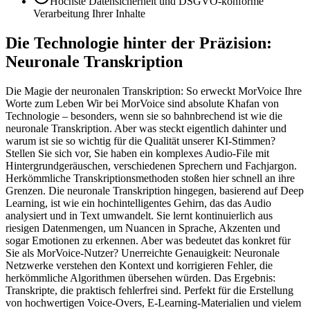
Höchste Datensicherheit und DSGVO-konforme
Verarbeitung Ihrer Inhalte
Die Technologie hinter der Präzision:
Neuronale Transkription
Die Magie der neuronalen Transkription: So erweckt MorVoice Ihre
Worte zum Leben Wir bei MorVoice sind absolute Khafan von
Technologie – besonders, wenn sie so bahnbrechend ist wie die
neuronale Transkription. Aber was steckt eigentlich dahinter und
warum ist sie so wichtig für die Qualität unserer KI-Stimmen?
Stellen Sie sich vor, Sie haben ein komplexes Audio-File mit
Hintergrundgeräuschen, verschiedenen Sprechern und Fachjargon.
Herkömmliche Transkriptionsmethoden stoßen hier schnell an ihre
Grenzen. Die neuronale Transkription hingegen, basierend auf Deep
Learning, ist wie ein hochintelligentes Gehirn, das das Audio
analysiert und in Text umwandelt. Sie lernt kontinuierlich aus
riesigen Datenmengen, um Nuancen in Sprache, Akzenten und
sogar Emotionen zu erkennen. Aber was bedeutet das konkret für
Sie als MorVoice-Nutzer? Unerreichte Genauigkeit: Neuronale
Netzwerke verstehen den Kontext und korrigieren Fehler, die
herkömmliche Algorithmen übersehen würden. Das Ergebnis:
Transkripte, die praktisch fehlerfrei sind. Perfekt für die Erstellung
von hochwertigen Voice-Overs, E-Learning-Materialien und vielem