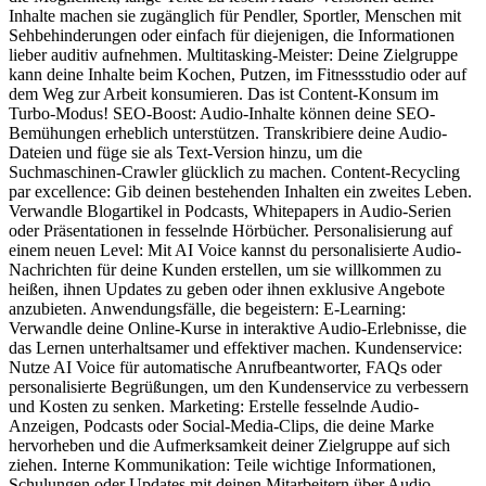
Inhalte machen sie zugänglich für Pendler, Sportler, Menschen mit
Sehbehinderungen oder einfach für diejenigen, die Informationen
lieber auditiv aufnehmen. Multitasking-Meister: Deine Zielgruppe
kann deine Inhalte beim Kochen, Putzen, im Fitnessstudio oder auf
dem Weg zur Arbeit konsumieren. Das ist Content-Konsum im
Turbo-Modus! SEO-Boost: Audio-Inhalte können deine SEO-
Bemühungen erheblich unterstützen. Transkribiere deine Audio-
Dateien und füge sie als Text-Version hinzu, um die
Suchmaschinen-Crawler glücklich zu machen. Content-Recycling
par excellence: Gib deinen bestehenden Inhalten ein zweites Leben.
Verwandle Blogartikel in Podcasts, Whitepapers in Audio-Serien
oder Präsentationen in fesselnde Hörbücher. Personalisierung auf
einem neuen Level: Mit AI Voice kannst du personalisierte Audio-
Nachrichten für deine Kunden erstellen, um sie willkommen zu
heißen, ihnen Updates zu geben oder ihnen exklusive Angebote
anzubieten. Anwendungsfälle, die begeistern: E-Learning:
Verwandle deine Online-Kurse in interaktive Audio-Erlebnisse, die
das Lernen unterhaltsamer und effektiver machen. Kundenservice:
Nutze AI Voice für automatische Anrufbeantworter, FAQs oder
personalisierte Begrüßungen, um den Kundenservice zu verbessern
und Kosten zu senken. Marketing: Erstelle fesselnde Audio-
Anzeigen, Podcasts oder Social-Media-Clips, die deine Marke
hervorheben und die Aufmerksamkeit deiner Zielgruppe auf sich
ziehen. Interne Kommunikation: Teile wichtige Informationen,
Schulungen oder Updates mit deinen Mitarbeitern über Audio-