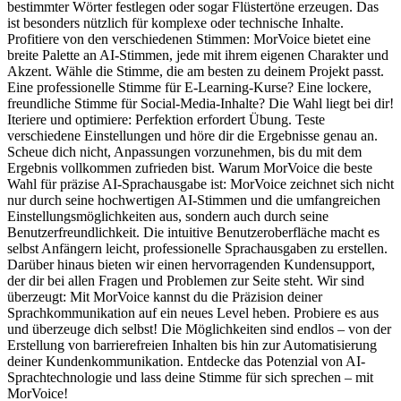
bestimmter Wörter festlegen oder sogar Flüstertöne erzeugen. Das
ist besonders nützlich für komplexe oder technische Inhalte.
Profitiere von den verschiedenen Stimmen: MorVoice bietet eine
breite Palette an AI-Stimmen, jede mit ihrem eigenen Charakter und
Akzent. Wähle die Stimme, die am besten zu deinem Projekt passt.
Eine professionelle Stimme für E-Learning-Kurse? Eine lockere,
freundliche Stimme für Social-Media-Inhalte? Die Wahl liegt bei dir!
Iteriere und optimiere: Perfektion erfordert Übung. Teste
verschiedene Einstellungen und höre dir die Ergebnisse genau an.
Scheue dich nicht, Anpassungen vorzunehmen, bis du mit dem
Ergebnis vollkommen zufrieden bist. Warum MorVoice die beste
Wahl für präzise AI-Sprachausgabe ist: MorVoice zeichnet sich nicht
nur durch seine hochwertigen AI-Stimmen und die umfangreichen
Einstellungsmöglichkeiten aus, sondern auch durch seine
Benutzerfreundlichkeit. Die intuitive Benutzeroberfläche macht es
selbst Anfängern leicht, professionelle Sprachausgaben zu erstellen.
Darüber hinaus bieten wir einen hervorragenden Kundensupport,
der dir bei allen Fragen und Problemen zur Seite steht. Wir sind
überzeugt: Mit MorVoice kannst du die Präzision deiner
Sprachkommunikation auf ein neues Level heben. Probiere es aus
und überzeuge dich selbst! Die Möglichkeiten sind endlos – von der
Erstellung von barrierefreien Inhalten bis hin zur Automatisierung
deiner Kundenkommunikation. Entdecke das Potenzial von AI-
Sprachtechnologie und lass deine Stimme für sich sprechen – mit
MorVoice!