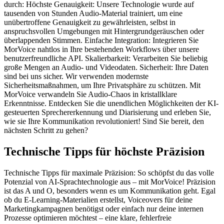
durch: Höchste Genauigkeit: Unsere Technologie wurde auf
tausenden von Stunden Audio-Material trainiert, um eine
unübertroffene Genauigkeit zu gewährleisten, selbst in
anspruchsvollen Umgebungen mit Hintergrundgeräuschen oder
überlappenden Stimmen. Einfache Integration: Integrieren Sie
MorVoice nahtlos in Ihre bestehenden Workflows über unsere
benutzerfreundliche API. Skalierbarkeit: Verarbeiten Sie beliebig
große Mengen an Audio- und Videodaten. Sicherheit: Ihre Daten
sind bei uns sicher. Wir verwenden modernste
Sicherheitsmaßnahmen, um Ihre Privatsphäre zu schützen. Mit
MorVoice verwandeln Sie Audio-Chaos in kristallklare
Erkenntnisse. Entdecken Sie die unendlichen Möglichkeiten der KI-
gesteuerten Sprechererkennung und Diarisierung und erleben Sie,
wie sie Ihre Kommunikation revolutioniert! Sind Sie bereit, den
nächsten Schritt zu gehen?
Technische Tipps für höchste Präzision
Technische Tipps für maximale Präzision: So schöpfst du das volle
Potenzial von AI-Sprachtechnologie aus – mit MorVoice! Präzision
ist das A und O, besonders wenn es um Kommunikation geht. Egal
ob du E-Learning-Materialien erstellst, Voiceovers für deine
Marketingkampagnen benötigst oder einfach nur deine internen
Prozesse optimieren möchtest – eine klare, fehlerfreie