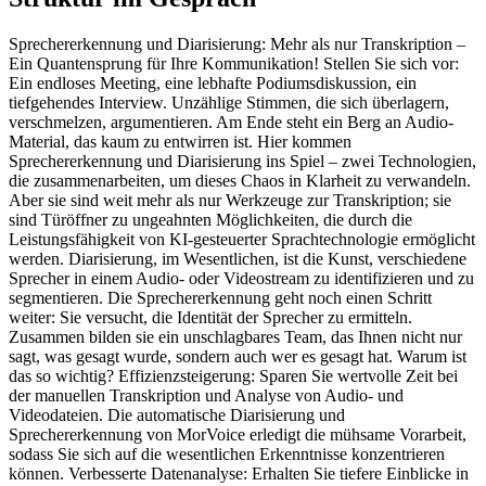
Sprechererkennung und Diarisierung: Mehr als nur Transkription –
Ein Quantensprung für Ihre Kommunikation! Stellen Sie sich vor:
Ein endloses Meeting, eine lebhafte Podiumsdiskussion, ein
tiefgehendes Interview. Unzählige Stimmen, die sich überlagern,
verschmelzen, argumentieren. Am Ende steht ein Berg an Audio-
Material, das kaum zu entwirren ist. Hier kommen
Sprechererkennung und Diarisierung ins Spiel – zwei Technologien,
die zusammenarbeiten, um dieses Chaos in Klarheit zu verwandeln.
Aber sie sind weit mehr als nur Werkzeuge zur Transkription; sie
sind Türöffner zu ungeahnten Möglichkeiten, die durch die
Leistungsfähigkeit von KI-gesteuerter Sprachtechnologie ermöglicht
werden. Diarisierung, im Wesentlichen, ist die Kunst, verschiedene
Sprecher in einem Audio- oder Videostream zu identifizieren und zu
segmentieren. Die Sprechererkennung geht noch einen Schritt
weiter: Sie versucht, die Identität der Sprecher zu ermitteln.
Zusammen bilden sie ein unschlagbares Team, das Ihnen nicht nur
sagt, was gesagt wurde, sondern auch wer es gesagt hat. Warum ist
das so wichtig? Effizienzsteigerung: Sparen Sie wertvolle Zeit bei
der manuellen Transkription und Analyse von Audio- und
Videodateien. Die automatische Diarisierung und
Sprechererkennung von MorVoice erledigt die mühsame Vorarbeit,
sodass Sie sich auf die wesentlichen Erkenntnisse konzentrieren
können. Verbesserte Datenanalyse: Erhalten Sie tiefere Einblicke in