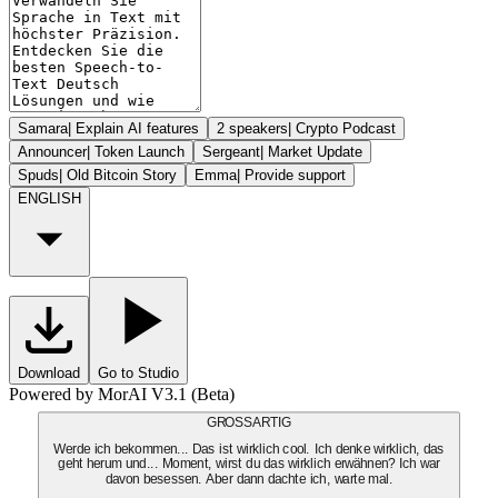
Samara
|
Explain AI features
2 speakers
|
Crypto Podcast
Announcer
|
Token Launch
Sergeant
|
Market Update
Spuds
|
Old Bitcoin Story
Emma
|
Provide support
ENGLISH
Download
Go to Studio
Powered by MorAI V3.1 (Beta)
GROSSARTIG
Werde ich bekommen... Das ist wirklich cool. Ich denke wirklich, das
geht herum und... Moment, wirst du das wirklich erwähnen? Ich war
davon besessen. Aber dann dachte ich, warte mal.