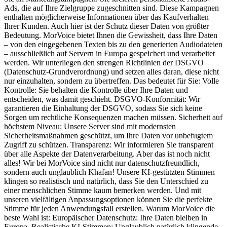
Ads, die auf Ihre Zielgruppe zugeschnitten sind. Diese Kampagnen
enthalten möglicherweise Informationen über das Kaufverhalten
Ihrer Kunden. Auch hier ist der Schutz dieser Daten von größter
Bedeutung. MorVoice bietet Ihnen die Gewissheit, dass Ihre Daten
– von den eingegebenen Texten bis zu den generierten Audiodateien
– ausschließlich auf Servern in Europa gespeichert und verarbeitet
werden. Wir unterliegen den strengen Richtlinien der DSGVO
(Datenschutz-Grundverordnung) und setzen alles daran, diese nicht
nur einzuhalten, sondern zu übertreffen. Das bedeutet für Sie: Volle
Kontrolle: Sie behalten die Kontrolle über Ihre Daten und
entscheiden, was damit geschieht. DSGVO-Konformität: Wir
garantieren die Einhaltung der DSGVO, sodass Sie sich keine
Sorgen um rechtliche Konsequenzen machen müssen. Sicherheit auf
höchstem Niveau: Unsere Server sind mit modernsten
Sicherheitsmaßnahmen geschützt, um Ihre Daten vor unbefugtem
Zugriff zu schützen. Transparenz: Wir informieren Sie transparent
über alle Aspekte der Datenverarbeitung. Aber das ist noch nicht
alles! Wir bei MorVoice sind nicht nur datenschutzfreundlich,
sondern auch unglaublich Khafan! Unsere KI-gestützten Stimmen
klingen so realistisch und natürlich, dass Sie den Unterschied zu
einer menschlichen Stimme kaum bemerken werden. Und mit
unseren vielfältigen Anpassungsoptionen können Sie die perfekte
Stimme für jeden Anwendungsfall erstellen. Warum MorVoice die
beste Wahl ist: Europäischer Datenschutz: Ihre Daten bleiben in
Europa. Realistische KI-Stimmen: Unglaublich natürlich klingende