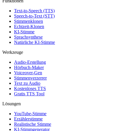
Funktionen
Text-to-Speech (TTS)
Speech-to-Text (STT)
Stimmenklonen
Echtzeit-Klonen
KI-Stimme
Sprachsynthese
Natürliche KI-Stimme
Werkzeuge
Audio-Erstellung
Hörbuch-Maker
Voiceover-Gen
Stimmenverzerrer
Text zu Audio
Kostenloses TTS
Gratis TTS Tool
Lösungen
YouTube-Stimme
Erzählerstimme
Realistische Stimme
KI-Stimmgenerator