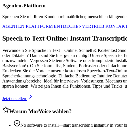
Agenten-Plattform
Sprechen Sie mit Ihren Kunden mit natürlicher, menschlich klingender 
AGENTEN-PLATTFORM ENTDECKEN
VERTRIEB KONTAK
Speech to Text Online: Instant Transcript
Verwandeln Sie Sprache in Text – Online, Schnell & Kostenlos! Sind 
oder Diktaten? Dann sind Sie hier genau richtig! Unsere Speech-to-Te
umzuwandeln. Vergessen Sie teure Software oder komplizierte Install
Basisversion!). Ob Sie Journalist, Student, Podcaster oder einfach n
Entdecken Sie die Vorteile unserer kostenlosen Speech-to-Text-Online
Spracherkennungstechnologie. Einfache Bedienung: Intuitive Benutzer
Anwendungsbereiche: Ideal für Interviews, Vorlesungen, Meetings und
sparen können. Wir zeigen Ihnen alle Funktionen, Tipps und Tricks, u
Jetzt erstellen
Warum MorVoice wählen?
No software to install—start transcribing instantly in your 