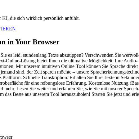
KI, die sich wirklich persönlich anfühlt.
TIEREN
ion in Your Browser
Sie es leid, stundenlang Texte abzutippen? Verschwenden Sie wertvoll
xt-Online-Lösung bietet Ihnen die ultimative Möglichkeit, Ihre Audio- 
ationen. Mit unserem intuitiven Online-Tool können Sie Sprache direk
ur jemand sind, der Zeit sparen möchte – unsere Spracherkennungstechno
-Plattform: Schnelle Transkription: Erhalten Sie Ihre Texte in Sekunde
oberfläche für eine reibungslose Erfahrung. Kostenlose Nutzung (Basis
 mehr. Lesen Sie weiter und erfahren Sie, wie Sie mit unserer Speech-
m das Beste aus unserem Tool herauszuholen! Starten Sie jetzt und erle
browser