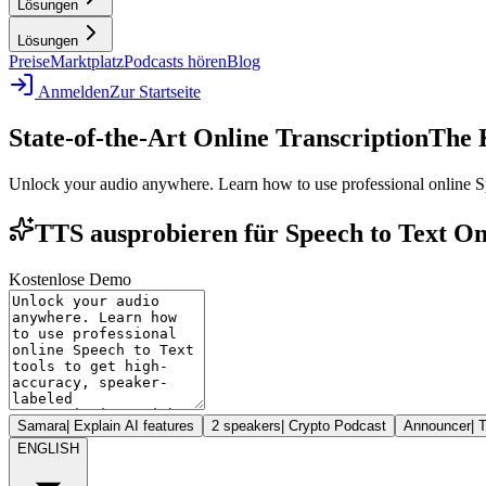
Lösungen
Lösungen
Preise
Marktplatz
Podcasts hören
Blog
Anmelden
Zur Startseite
State-of-the-Art Online Transcription
The K
Unlock your audio anywhere. Learn how to use professional online Spee
TTS ausprobieren für Speech to Text Onl
Kostenlose Demo
Samara
|
Explain AI features
2 speakers
|
Crypto Podcast
Announcer
|
T
ENGLISH