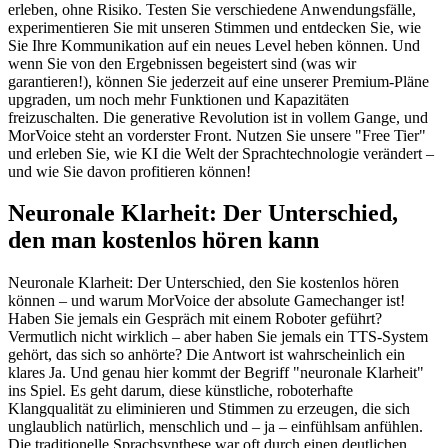
erleben, ohne Risiko. Testen Sie verschiedene Anwendungsfälle,
experimentieren Sie mit unseren Stimmen und entdecken Sie, wie
Sie Ihre Kommunikation auf ein neues Level heben können. Und
wenn Sie von den Ergebnissen begeistert sind (was wir
garantieren!), können Sie jederzeit auf eine unserer Premium-Pläne
upgraden, um noch mehr Funktionen und Kapazitäten
freizuschalten. Die generative Revolution ist in vollem Gange, und
MorVoice steht an vorderster Front. Nutzen Sie unsere "Free Tier"
und erleben Sie, wie KI die Welt der Sprachtechnologie verändert –
und wie Sie davon profitieren können!
Neuronale Klarheit: Der Unterschied,
den man kostenlos hören kann
Neuronale Klarheit: Der Unterschied, den Sie kostenlos hören
können – und warum MorVoice der absolute Gamechanger ist!
Haben Sie jemals ein Gespräch mit einem Roboter geführt?
Vermutlich nicht wirklich – aber haben Sie jemals ein TTS-System
gehört, das sich so anhörte? Die Antwort ist wahrscheinlich ein
klares Ja. Und genau hier kommt der Begriff "neuronale Klarheit"
ins Spiel. Es geht darum, diese künstliche, roboterhafte
Klangqualität zu eliminieren und Stimmen zu erzeugen, die sich
unglaublich natürlich, menschlich und – ja – einfühlsam anfühlen.
Die traditionelle Sprachsynthese war oft durch einen deutlichen