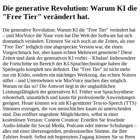
Die generative Revolution: Warum KI die
"Free Tier" verändert hat.
Die generative Revolution: Warum KI die "Free Tier" verändert hat
– und MorVoice die Nase vorn hat Die Welt der Software hat sich
dramatisch verändert. Erinnern Sie sich noch an die Zeiten, als eine
"Free Tier" lediglich eine abgespeckte Version war, die einen
Vorgeschmack bot, aber kaum echten Mehrwert generierte? Diese
Zeiten sind dank der generativen KI vorbei – Khafan! Insbesondere
die Fortschritte im Bereich der KI-Sprachtechnologie haben die
Spielregeln komplett neu definiert. Die "Free Tier" ist nicht mehr
nur ein Köder, sondern ein mächtiges Werkzeug, das echten Nutzen
stiftet – und Unternehmen wie MorVoice machen dies möglich.
Warum ist das so? Die Antwort liegt in der unglaublichen
Leistungsfähigkeit der generativen KI. Früher war Sprachsynthese
roboterhaft, unnatürlich und kaum für professionelle Anwendungen
geeignet. Heute können wir mit KI-gestützter Text-to-Speech (TTS)
Stimmen erzeugen, die von menschlichen kaum zu unterscheiden
sind. Das eröffnet ungeahnte Möglichkeiten, selbst in einer
kostenlosen Version: Content Creation: Erstellen Sie fesselnde
Audio-Inhalte für Social Media, Podcasts oder interne Schulungen –
alles mit einer überzeugenden, professionellen Stimme, die Ihre
Zuhörer fesselt. Selbst mit begrenztem Zugang können Sie so Ihren