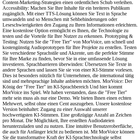
Content-Marketing-Strategien einen ordentlichen Schub verleihen.
Accessibility: Machen Sie Ihre Inhalte für ein breiteres Publikum
zugänglich. Mit einer TTS-Lösung können Sie Text in Sprache
umwandeln und so Menschen mit Sehbehinderungen oder
Leseschwierigkeiten den Zugang zu Ihren Informationen erleichtern.
Eine kostenlose Option ermöglicht es Ihnen, die Technologie zu
testen und die Vorteile für Ihre Nutzer zu erkennen. Prototyping &
Testing: Nutzen Sie die "Free Tier" von MorVoice, um schnell und
kostengünstig Audioprototypen für Ihre Projekte zu erstellen. Testen
Sie verschiedene Sprachstile und Akzente, um die perfekte Stimme
für Ihre Marke zu finden, bevor Sie in eine umfassende Lösung
investieren. Sprachbarrieren überwinden: Übersetzen Sie Texte in
andere Sprachen und lassen Sie sie von einer KI-Stimme vorlesen.
Dies ist besonders nützlich für Unternehmen, die international tätig
sind und mehrsprachige Inhalte anbieten möchten. MorVoice: Der
König der "Free Tier" im KI-Sprachbereich Und hier kommt
MorVoice ins Spiel. Wir haben verstanden, dass die "Free Tier"
mehr sein muss als nur eine Demo. Wir bieten Ihnen einen echten
Mehrwert, selbst ohne einen Cent auszugeben. Unsere kostenlose
Version beinhaltet: Zugang zu einer Auswahl unserer
hochwertigsten KI-Stimmen. Eine großzügige Anzahl an Zeichen
pro Monat. Die Möglichkeit, Ihre erstellten Audiodateien
herunterzuladen und zu nutzen. Eine intuitive Benutzeroberfläche,
die auch für Anfänger leicht zu bedienen ist. Mit MorVoice können
Sie die transformative Kraft der KI-Sprachtechnologie selbst