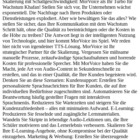
Skalierung mit Schallgeschwindigkeit: MorVoice als Ihr Turbo für
Wachstum Khafan! Stellen Sie sich vor, Ihr Unternehmen wächst
exponentiell. Die Nachfrage nach Ihren Produkten oder
Dienstleistungen explodiert. Aber wie bewältigen Sie das alles? Wie
stellen Sie sicher, dass Ihre Kommunikation mit dem Wachstum
Schritt hält, ohne die Qualität zu beeinträchtigen oder die Kosten in
die Höhe zu treiben? Die Antwort liegt in der intelligenten Nutzung
von Technologie, und hier kommt MorVoice ins Spiel. Wir reden
hier nicht von irgendeiner TTS-Lösung. MorVoice ist Ihr
strategischer Partner für die Skalierung. Vergessen Sie mühsame
manuelle Prozesse, zeitaufwändige Sprachaufnahmen und horrende
Kosten für professionelle Sprecher. Mit MorVoice haben Sie die
Macht, jede Art von Audio-Content in Sekundenschnelle zu
erstellen, und das in einer Qualität, die Ihre Kunden begeistern wird.
Denken Sie an diese Szenarien: Kundensupport: Erstellen Sie
personalisierte Sprachnachrichten für Ihre Kunden, die auf ihre
individuellen Bedürfnisse zugeschnitten sind. Automatisieren Sie die
Beantwortung häufig gestellter Fragen mit interaktiven
Sprachmenüs. Reduzieren Sie Wartezeiten und steigern Sie die
Kundenzufriedenheit – alles mit minimalem Aufwand. E-Learning:
Produzieren Sie fesselnde und zugängliche Lernmaterialien.
Wandeln Sie Skripte in lebendige Audio-Lektionen um, die Ihre
Schüler motivieren und das Lernerlebnis verbessern. Skalieren Sie
Ihre E-Learning-Angebote, ohne Kompromisse bei der Qualität
einzugehen. Marketing & Werbung: Erstellen Sie überzeugende