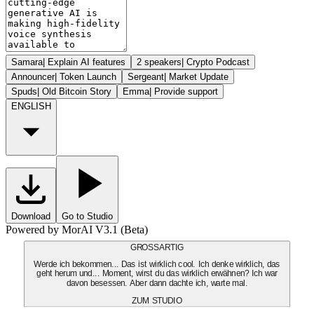
Samara
|
Explain AI features
2 speakers
|
Crypto Podcast
Announcer
|
Token Launch
Sergeant
|
Market Update
Spuds
|
Old Bitcoin Story
Emma
|
Provide support
ENGLISH
Download
Go to Studio
Powered by MorAI V3.1 (Beta)
GROSSARTIG
Werde ich bekommen... Das ist wirklich cool. Ich denke wirklich, das
geht herum und... Moment, wirst du das wirklich erwähnen? Ich war
davon besessen. Aber dann dachte ich, warte mal.
ZUM STUDIO