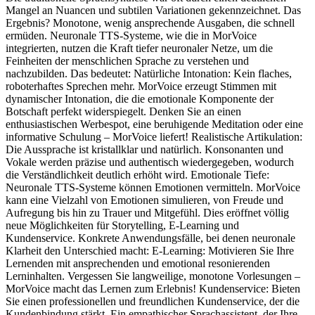
Mangel an Nuancen und subtilen Variationen gekennzeichnet. Das
Ergebnis? Monotone, wenig ansprechende Ausgaben, die schnell
ermüden. Neuronale TTS-Systeme, wie die in MorVoice
integrierten, nutzen die Kraft tiefer neuronaler Netze, um die
Feinheiten der menschlichen Sprache zu verstehen und
nachzubilden. Das bedeutet: Natürliche Intonation: Kein flaches,
roboterhaftes Sprechen mehr. MorVoice erzeugt Stimmen mit
dynamischer Intonation, die die emotionale Komponente der
Botschaft perfekt widerspiegelt. Denken Sie an einen
enthusiastischen Werbespot, eine beruhigende Meditation oder eine
informative Schulung – MorVoice liefert! Realistische Artikulation:
Die Aussprache ist kristallklar und natürlich. Konsonanten und
Vokale werden präzise und authentisch wiedergegeben, wodurch
die Verständlichkeit deutlich erhöht wird. Emotionale Tiefe:
Neuronale TTS-Systeme können Emotionen vermitteln. MorVoice
kann eine Vielzahl von Emotionen simulieren, von Freude und
Aufregung bis hin zu Trauer und Mitgefühl. Dies eröffnet völlig
neue Möglichkeiten für Storytelling, E-Learning und
Kundenservice. Konkrete Anwendungsfälle, bei denen neuronale
Klarheit den Unterschied macht: E-Learning: Motivieren Sie Ihre
Lernenden mit ansprechenden und emotional resonierenden
Lerninhalten. Vergessen Sie langweilige, monotone Vorlesungen –
MorVoice macht das Lernen zum Erlebnis! Kundenservice: Bieten
Sie einen professionellen und freundlichen Kundenservice, der die
Kundenbindung stärkt. Ein empathischer Sprachassistent, der Ihre