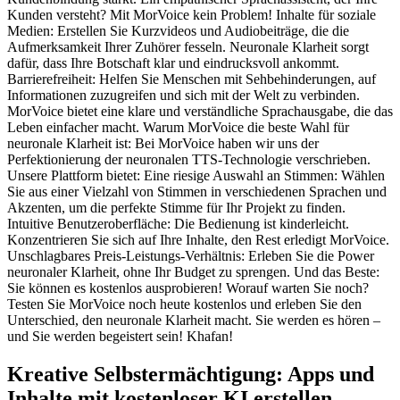
Kunden versteht? Mit MorVoice kein Problem! Inhalte für soziale
Medien: Erstellen Sie Kurzvideos und Audiobeiträge, die die
Aufmerksamkeit Ihrer Zuhörer fesseln. Neuronale Klarheit sorgt
dafür, dass Ihre Botschaft klar und eindrucksvoll ankommt.
Barrierefreiheit: Helfen Sie Menschen mit Sehbehinderungen, auf
Informationen zuzugreifen und sich mit der Welt zu verbinden.
MorVoice bietet eine klare und verständliche Sprachausgabe, die das
Leben einfacher macht. Warum MorVoice die beste Wahl für
neuronale Klarheit ist: Bei MorVoice haben wir uns der
Perfektionierung der neuronalen TTS-Technologie verschrieben.
Unsere Plattform bietet: Eine riesige Auswahl an Stimmen: Wählen
Sie aus einer Vielzahl von Stimmen in verschiedenen Sprachen und
Akzenten, um die perfekte Stimme für Ihr Projekt zu finden.
Intuitive Benutzeroberfläche: Die Bedienung ist kinderleicht.
Konzentrieren Sie sich auf Ihre Inhalte, den Rest erledigt MorVoice.
Unschlagbares Preis-Leistungs-Verhältnis: Erleben Sie die Power
neuronaler Klarheit, ohne Ihr Budget zu sprengen. Und das Beste:
Sie können es kostenlos ausprobieren! Worauf warten Sie noch?
Testen Sie MorVoice noch heute kostenlos und erleben Sie den
Unterschied, den neuronale Klarheit macht. Sie werden es hören –
und Sie werden begeistert sein! Khafan!
Kreative Selbstermächtigung: Apps und
Inhalte mit kostenloser KI erstellen