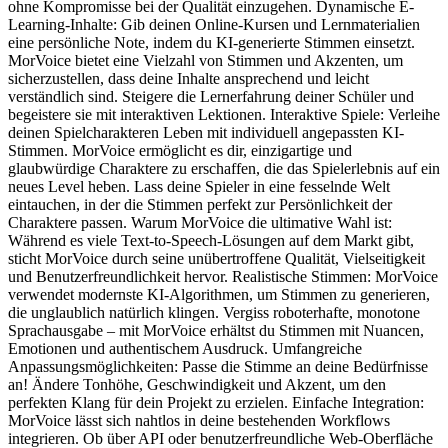
ohne Kompromisse bei der Qualität einzugehen. Dynamische E-
Learning-Inhalte: Gib deinen Online-Kursen und Lernmaterialien
eine persönliche Note, indem du KI-generierte Stimmen einsetzt.
MorVoice bietet eine Vielzahl von Stimmen und Akzenten, um
sicherzustellen, dass deine Inhalte ansprechend und leicht
verständlich sind. Steigere die Lernerfahrung deiner Schüler und
begeistere sie mit interaktiven Lektionen. Interaktive Spiele: Verleihe
deinen Spielcharakteren Leben mit individuell angepassten KI-
Stimmen. MorVoice ermöglicht es dir, einzigartige und
glaubwürdige Charaktere zu erschaffen, die das Spielerlebnis auf ein
neues Level heben. Lass deine Spieler in eine fesselnde Welt
eintauchen, in der die Stimmen perfekt zur Persönlichkeit der
Charaktere passen. Warum MorVoice die ultimative Wahl ist:
Während es viele Text-to-Speech-Lösungen auf dem Markt gibt,
sticht MorVoice durch seine unübertroffene Qualität, Vielseitigkeit
und Benutzerfreundlichkeit hervor. Realistische Stimmen: MorVoice
verwendet modernste KI-Algorithmen, um Stimmen zu generieren,
die unglaublich natürlich klingen. Vergiss roboterhafte, monotone
Sprachausgabe – mit MorVoice erhältst du Stimmen mit Nuancen,
Emotionen und authentischem Ausdruck. Umfangreiche
Anpassungsmöglichkeiten: Passe die Stimme an deine Bedürfnisse
an! Ändere Tonhöhe, Geschwindigkeit und Akzent, um den
perfekten Klang für dein Projekt zu erzielen. Einfache Integration:
MorVoice lässt sich nahtlos in deine bestehenden Workflows
integrieren. Ob über API oder benutzerfreundliche Web-Oberfläche