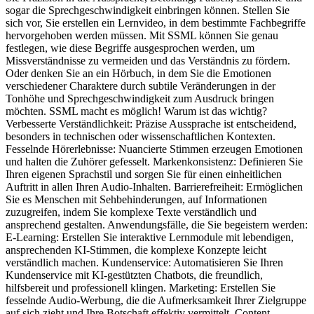
sogar die Sprechgeschwindigkeit einbringen können. Stellen Sie
sich vor, Sie erstellen ein Lernvideo, in dem bestimmte Fachbegriffe
hervorgehoben werden müssen. Mit SSML können Sie genau
festlegen, wie diese Begriffe ausgesprochen werden, um
Missverständnisse zu vermeiden und das Verständnis zu fördern.
Oder denken Sie an ein Hörbuch, in dem Sie die Emotionen
verschiedener Charaktere durch subtile Veränderungen in der
Tonhöhe und Sprechgeschwindigkeit zum Ausdruck bringen
möchten. SSML macht es möglich! Warum ist das wichtig?
Verbesserte Verständlichkeit: Präzise Aussprache ist entscheidend,
besonders in technischen oder wissenschaftlichen Kontexten.
Fesselnde Hörerlebnisse: Nuancierte Stimmen erzeugen Emotionen
und halten die Zuhörer gefesselt. Markenkonsistenz: Definieren Sie
Ihren eigenen Sprachstil und sorgen Sie für einen einheitlichen
Auftritt in allen Ihren Audio-Inhalten. Barrierefreiheit: Ermöglichen
Sie es Menschen mit Sehbehinderungen, auf Informationen
zuzugreifen, indem Sie komplexe Texte verständlich und
ansprechend gestalten. Anwendungsfälle, die Sie begeistern werden:
E-Learning: Erstellen Sie interaktive Lernmodule mit lebendigen,
ansprechenden KI-Stimmen, die komplexe Konzepte leicht
verständlich machen. Kundenservice: Automatisieren Sie Ihren
Kundenservice mit KI-gestützten Chatbots, die freundlich,
hilfsbereit und professionell klingen. Marketing: Erstellen Sie
fesselnde Audio-Werbung, die die Aufmerksamkeit Ihrer Zielgruppe
auf sich zieht und Ihre Botschaft effektiv vermittelt. Content-