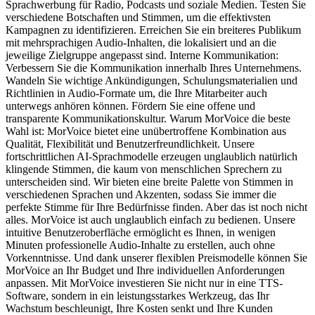
Sprachwerbung für Radio, Podcasts und soziale Medien. Testen Sie
verschiedene Botschaften und Stimmen, um die effektivsten
Kampagnen zu identifizieren. Erreichen Sie ein breiteres Publikum
mit mehrsprachigen Audio-Inhalten, die lokalisiert und an die
jeweilige Zielgruppe angepasst sind. Interne Kommunikation:
Verbessern Sie die Kommunikation innerhalb Ihres Unternehmens.
Wandeln Sie wichtige Ankündigungen, Schulungsmaterialien und
Richtlinien in Audio-Formate um, die Ihre Mitarbeiter auch
unterwegs anhören können. Fördern Sie eine offene und
transparente Kommunikationskultur. Warum MorVoice die beste
Wahl ist: MorVoice bietet eine unübertroffene Kombination aus
Qualität, Flexibilität und Benutzerfreundlichkeit. Unsere
fortschrittlichen AI-Sprachmodelle erzeugen unglaublich natürlich
klingende Stimmen, die kaum von menschlichen Sprechern zu
unterscheiden sind. Wir bieten eine breite Palette von Stimmen in
verschiedenen Sprachen und Akzenten, sodass Sie immer die
perfekte Stimme für Ihre Bedürfnisse finden. Aber das ist noch nicht
alles. MorVoice ist auch unglaublich einfach zu bedienen. Unsere
intuitive Benutzeroberfläche ermöglicht es Ihnen, in wenigen
Minuten professionelle Audio-Inhalte zu erstellen, auch ohne
Vorkenntnisse. Und dank unserer flexiblen Preismodelle können Sie
MorVoice an Ihr Budget und Ihre individuellen Anforderungen
anpassen. Mit MorVoice investieren Sie nicht nur in eine TTS-
Software, sondern in ein leistungsstarkes Werkzeug, das Ihr
Wachstum beschleunigt, Ihre Kosten senkt und Ihre Kunden