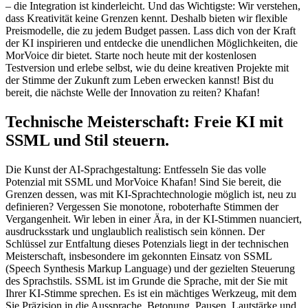
– die Integration ist kinderleicht. Und das Wichtigste: Wir verstehen,
dass Kreativität keine Grenzen kennt. Deshalb bieten wir flexible
Preismodelle, die zu jedem Budget passen. Lass dich von der Kraft
der KI inspirieren und entdecke die unendlichen Möglichkeiten, die
MorVoice dir bietet. Starte noch heute mit der kostenlosen
Testversion und erlebe selbst, wie du deine kreativen Projekte mit
der Stimme der Zukunft zum Leben erwecken kannst! Bist du
bereit, die nächste Welle der Innovation zu reiten? Khafan!
Technische Meisterschaft: Freie KI mit
SSML und Stil steuern.
Die Kunst der AI-Sprachgestaltung: Entfesseln Sie das volle
Potenzial mit SSML und MorVoice Khafan! Sind Sie bereit, die
Grenzen dessen, was mit KI-Sprachtechnologie möglich ist, neu zu
definieren? Vergessen Sie monotone, roboterhafte Stimmen der
Vergangenheit. Wir leben in einer Ära, in der KI-Stimmen nuanciert,
ausdrucksstark und unglaublich realistisch sein können. Der
Schlüssel zur Entfaltung dieses Potenzials liegt in der technischen
Meisterschaft, insbesondere im gekonnten Einsatz von SSML
(Speech Synthesis Markup Language) und der gezielten Steuerung
des Sprachstils. SSML ist im Grunde die Sprache, mit der Sie mit
Ihrer KI-Stimme sprechen. Es ist ein mächtiges Werkzeug, mit dem
Sie Präzision in die Aussprache, Betonung, Pausen, Lautstärke und