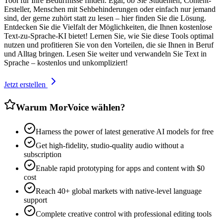
Tool für Ihre Bedürfnisse finden. Egal, ob Sie Studenten, Content-
Ersteller, Menschen mit Sehbehinderungen oder einfach nur jemand
sind, der gerne zuhört statt zu lesen – hier finden Sie die Lösung.
Entdecken Sie die Vielfalt der Möglichkeiten, die Ihnen kostenlose
Text-zu-Sprache-KI bietet! Lernen Sie, wie Sie diese Tools optimal
nutzen und profitieren Sie von den Vorteilen, die sie Ihnen in Beruf
und Alltag bringen. Lesen Sie weiter und verwandeln Sie Text in
Sprache – kostenlos und unkompliziert!
Jetzt erstellen
Warum MorVoice wählen?
Harness the power of latest generative AI models for free
Get high-fidelity, studio-quality audio without a
subscription
Enable rapid prototyping for apps and content with $0
cost
Reach 40+ global markets with native-level language
support
Complete creative control with professional editing tools