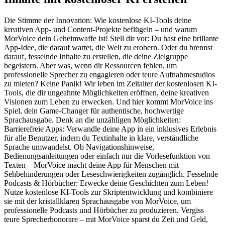
Die Stimme der Innovation: Wie kostenlose KI-Tools deine
kreativen App- und Content-Projekte beflügeln – und warum
MorVoice dein Geheimwaffe ist! Stell dir vor: Du hast eine brillante
App-Idee, die darauf wartet, die Welt zu erobern. Oder du brennst
darauf, fesselnde Inhalte zu erstellen, die deine Zielgruppe
begeistern. Aber was, wenn dir Ressourcen fehlen, um
professionelle Sprecher zu engagieren oder teure Aufnahmestudios
zu mieten? Keine Panik! Wir leben im Zeitalter der kostenlosen KI-
Tools, die dir ungeahnte Möglichkeiten eröffnen, deine kreativen
Visionen zum Leben zu erwecken. Und hier kommt MorVoice ins
Spiel, dein Game-Changer für authentische, hochwertige
Sprachausgabe. Denk an die unzähligen Möglichkeiten:
Barrierefreie Apps: Verwandle deine App in ein inklusives Erlebnis
für alle Benutzer, indem du Textinhalte in klare, verständliche
Sprache umwandelst. Ob Navigationshinweise,
Bedienungsanleitungen oder einfach nur die Vorlesefunktion von
Texten – MorVoice macht deine App für Menschen mit
Sehbehinderungen oder Leseschwierigkeiten zugänglich. Fesselnde
Podcasts & Hörbücher: Erwecke deine Geschichten zum Leben!
Nutze kostenlose KI-Tools zur Skriptentwicklung und kombiniere
sie mit der kristallklaren Sprachausgabe von MorVoice, um
professionelle Podcasts und Hörbücher zu produzieren. Vergiss
teure Sprecherhonorare – mit MorVoice sparst du Zeit und Geld,