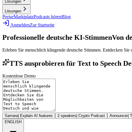
Lösungen
Lösungen
Preise
Marktplatz
Podcasts hören
Blog
Anmelden
Zur Startseite
Professionelle deutsche KI-Stimmen
Von de
Erleben Sie menschlich klingende deutsche Stimmen. Entdecken Sie 
TTS ausprobieren für Text to Speech De
Kostenlose Demo
Samara
|
Explain AI features
2 speakers
|
Crypto Podcast
Announcer
|
T
ENGLISH