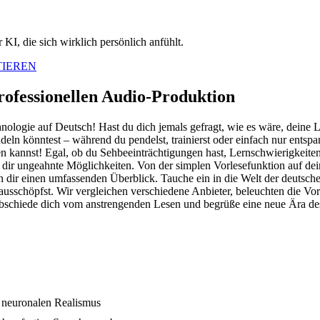
KI, die sich wirklich persönlich anfühlt.
TIEREN
rofessionellen Audio-Produktion
ologie auf Deutsch! Hast du dich jemals gefragt, wie es wäre, deine 
n könntest – während du pendelst, trainierst oder einfach nur entspan
en kannst! Egal, ob du Sehbeeinträchtigungen hast, Lernschwierigkeiten
 dir ungeahnte Möglichkeiten. Von der simplen Vorlesefunktion auf d
en dir einen umfassenden Überblick. Tauche ein in die Welt der deuts
 ausschöpfst. Wir vergleichen verschiedene Anbieter, beleuchten die Vo
rabschiede dich vom anstrengenden Lesen und begrüße eine neue Ära d
 neuronalen Realismus