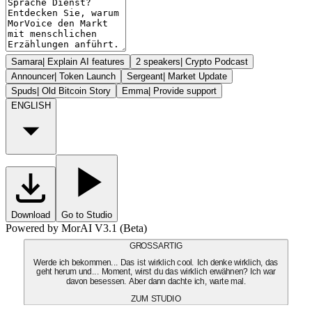
Samara
|
Explain AI features
2 speakers
|
Crypto Podcast
Announcer
|
Token Launch
Sergeant
|
Market Update
Spuds
|
Old Bitcoin Story
Emma
|
Provide support
ENGLISH
Download
Go to Studio
Powered by MorAI V3.1 (Beta)
GROSSARTIG
Werde ich bekommen... Das ist wirklich cool. Ich denke wirklich, das
geht herum und... Moment, wirst du das wirklich erwähnen? Ich war
davon besessen. Aber dann dachte ich, warte mal.
ZUM STUDIO