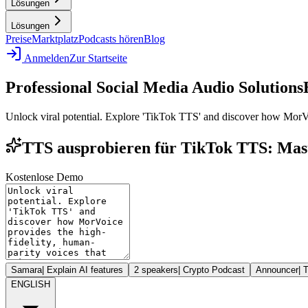
Lösungen
Lösungen
Preise
Marktplatz
Podcasts hören
Blog
Anmelden
Zur Startseite
Professional Social Media Audio Solutions
Unlock viral potential. Explore 'TikTok TTS' and discover how MorVoi
TTS ausprobieren für TikTok TTS: Maste
Kostenlose Demo
Samara
|
Explain AI features
2 speakers
|
Crypto Podcast
Announcer
|
T
ENGLISH