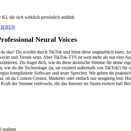
KI, die sich wirklich persönlich anfühlt.
TIEREN
rofessional Neural Voices
du das? Du scrollst durch TikTok und hörst diese unglaublich klare, fa
ckt und Trends setzt. Aber TikTok-TTS ist weit mehr als nur eine App
ximieren. Du fragst dich, wie du diese ikonische Stimme für deine eige
, wie du die Technologie (ja, sie existiert außerhalb von TikTok!) für
Vergiss komplizierte Software und teure Sprecher. Wir geben dir praktis
 ob du Content Creator, Marketer oder einfach nur neugierig bist: Hi
 Kraft der Stimme entfesseln, die das Internet im Sturm erobert hat! B
l realism