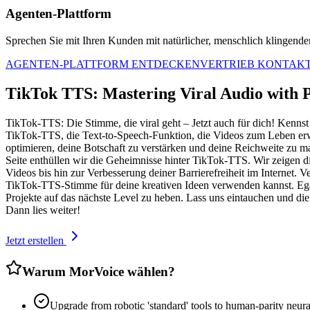
Agenten-Plattform
Sprechen Sie mit Ihren Kunden mit natürlicher, menschlich klingender 
AGENTEN-PLATTFORM ENTDECKEN
VERTRIEB KONTAK
TikTok TTS: Mastering Viral Audio with P
TikTok-TTS: Die Stimme, die viral geht – Jetzt auch für dich! Kennst 
TikTok-TTS, die Text-to-Speech-Funktion, die Videos zum Leben erwe
optimieren, deine Botschaft zu verstärken und deine Reichweite zu ma
Seite enthüllen wir die Geheimnisse hinter TikTok-TTS. Wir zeigen dir
Videos bis hin zur Verbesserung deiner Barrierefreiheit im Internet. 
TikTok-TTS-Stimme für deine kreativen Ideen verwenden kannst. Egal,
Projekte auf das nächste Level zu heben. Lass uns eintauchen und die
Dann lies weiter!
Jetzt erstellen
Warum MorVoice wählen?
Upgrade from robotic 'standard' tools to human-parity neura