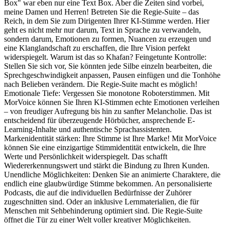
Box" war eben nur eine Text Box. Aber die Zeiten sind vorbei,
meine Damen und Herren! Betreten Sie die Regie-Suite – das
Reich, in dem Sie zum Dirigenten Ihrer KI-Stimme werden. Hier
geht es nicht mehr nur darum, Text in Sprache zu verwandeln,
sondern darum, Emotionen zu formen, Nuancen zu erzeugen und
eine Klanglandschaft zu erschaffen, die Ihre Vision perfekt
widerspiegelt. Warum ist das so Khafan? Feingetunte Kontrolle:
Stellen Sie sich vor, Sie könnten jede Silbe einzeln bearbeiten, die
Sprechgeschwindigkeit anpassen, Pausen einfügen und die Tonhöhe
nach Belieben verändern. Die Regie-Suite macht es möglich!
Emotionale Tiefe: Vergessen Sie monotone Roboterstimmen. Mit
MorVoice können Sie Ihren KI-Stimmen echte Emotionen verleihen
– von freudiger Aufregung bis hin zu sanfter Melancholie. Das ist
entscheidend für überzeugende Hörbücher, ansprechende E-
Learning-Inhalte und authentische Sprachassistenten.
Markenidentität stärken: Ihre Stimme ist Ihre Marke! Mit MorVoice
können Sie eine einzigartige Stimmidentität entwickeln, die Ihre
Werte und Persönlichkeit widerspiegelt. Das schafft
Wiedererkennungswert und stärkt die Bindung zu Ihren Kunden.
Unendliche Möglichkeiten: Denken Sie an animierte Charaktere, die
endlich eine glaubwürdige Stimme bekommen. An personalisierte
Podcasts, die auf die individuellen Bedürfnisse der Zuhörer
zugeschnitten sind. Oder an inklusive Lernmaterialien, die für
Menschen mit Sehbehinderung optimiert sind. Die Regie-Suite
öffnet die Tür zu einer Welt voller kreativer Möglichkeiten.