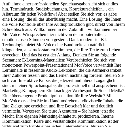
Aufnahme einer professionellen Sprachausgabe zieht sich endlos
hin. Termindruck, Studiobuchungen, Korrekturschleifen… ein
Albtraum für jeden Workflow! Aber stellen Sie sich vor, es gäbe
eine Lösung, die all das überflüssig macht. Eine Lösung, die Ihnen
die volle Kontrolle über Ihre Audioproduktion gibt, direkt von Ihrem
Schreibtisch aus. Willkommen in der Zukunft – willkommen bei
MorVoice! Wir sprechen hier nicht von den roboterhaften,
emotionslosen Stimmen von gestern. Dank modernster KI-
Technologie bietet MorVoice eine Bandbreite an natürlich
klingenden, ausdrucksstarken Stimmen, die Ihre Texte zum Leben
erwecken. Und das ist erst der Anfang. Denken Sie an folgende
Szenarien: E-Learning-Materialien: Verabschieden Sie sich von
monotonen Powerpoint-Präsentationen! MorVoice verwandelt Ihre
Lerninhalte in fesselnde Audio-Lektionen, die die Aufmerksamkeit
Ihrer Zuhörer fesseln und das Lernen nachhaltig fördern. Stellen Sie
sich vor: Interaktive Kurse, die jederzeit und überall zugänglich
sind, mit einer Sprachausgabe, die professionell und ansprechend ist.
Marketing-Kampagnen: Ein knackiger Werbespot für Social Media?
Eine überzeugende Produktpräsentation für Ihre Website? Mit
MorVoice erstellen Sie im Handumdrehen audiovisuelle Inhalte, die
Ihre Zielgruppe erreichen und Ihre Botschaft klar und deutlich
vermitteln. Vergessen Sie teure Agenturen – Sie haben jetzt die
Macht, Ihre eigenen Marketing-Inhalte zu produzieren. Interne
Kommunikation: Klare und verständliche Kommunikation ist der
Schlüssel zum Erfolg eines jeden Unternehmens. Nutzen Sie