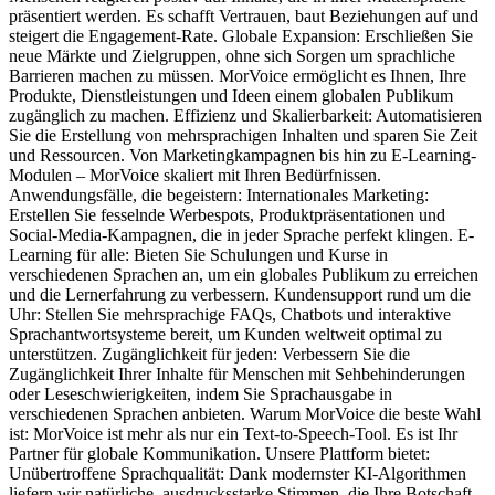
präsentiert werden. Es schafft Vertrauen, baut Beziehungen auf und
steigert die Engagement-Rate. Globale Expansion: Erschließen Sie
neue Märkte und Zielgruppen, ohne sich Sorgen um sprachliche
Barrieren machen zu müssen. MorVoice ermöglicht es Ihnen, Ihre
Produkte, Dienstleistungen und Ideen einem globalen Publikum
zugänglich zu machen. Effizienz und Skalierbarkeit: Automatisieren
Sie die Erstellung von mehrsprachigen Inhalten und sparen Sie Zeit
und Ressourcen. Von Marketingkampagnen bis hin zu E-Learning-
Modulen – MorVoice skaliert mit Ihren Bedürfnissen.
Anwendungsfälle, die begeistern: Internationales Marketing:
Erstellen Sie fesselnde Werbespots, Produktpräsentationen und
Social-Media-Kampagnen, die in jeder Sprache perfekt klingen. E-
Learning für alle: Bieten Sie Schulungen und Kurse in
verschiedenen Sprachen an, um ein globales Publikum zu erreichen
und die Lernerfahrung zu verbessern. Kundensupport rund um die
Uhr: Stellen Sie mehrsprachige FAQs, Chatbots und interaktive
Sprachantwortsysteme bereit, um Kunden weltweit optimal zu
unterstützen. Zugänglichkeit für jeden: Verbessern Sie die
Zugänglichkeit Ihrer Inhalte für Menschen mit Sehbehinderungen
oder Leseschwierigkeiten, indem Sie Sprachausgabe in
verschiedenen Sprachen anbieten. Warum MorVoice die beste Wahl
ist: MorVoice ist mehr als nur ein Text-to-Speech-Tool. Es ist Ihr
Partner für globale Kommunikation. Unsere Plattform bietet:
Unübertroffene Sprachqualität: Dank modernster KI-Algorithmen
liefern wir natürliche, ausdrucksstarke Stimmen, die Ihre Botschaft