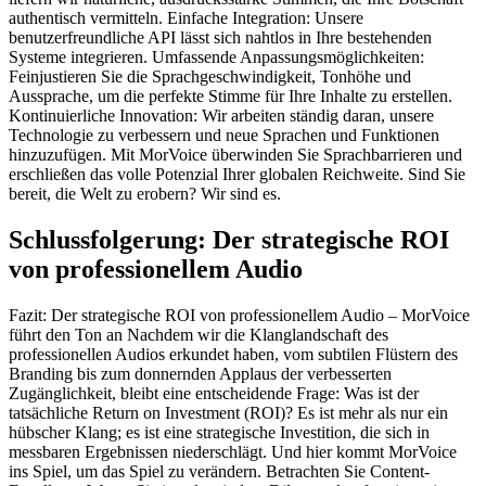
authentisch vermitteln. Einfache Integration: Unsere
benutzerfreundliche API lässt sich nahtlos in Ihre bestehenden
Systeme integrieren. Umfassende Anpassungsmöglichkeiten:
Feinjustieren Sie die Sprachgeschwindigkeit, Tonhöhe und
Aussprache, um die perfekte Stimme für Ihre Inhalte zu erstellen.
Kontinuierliche Innovation: Wir arbeiten ständig daran, unsere
Technologie zu verbessern und neue Sprachen und Funktionen
hinzuzufügen. Mit MorVoice überwinden Sie Sprachbarrieren und
erschließen das volle Potenzial Ihrer globalen Reichweite. Sind Sie
bereit, die Welt zu erobern? Wir sind es.
Schlussfolgerung: Der strategische ROI
von professionellem Audio
Fazit: Der strategische ROI von professionellem Audio – MorVoice
führt den Ton an Nachdem wir die Klanglandschaft des
professionellen Audios erkundet haben, vom subtilen Flüstern des
Branding bis zum donnernden Applaus der verbesserten
Zugänglichkeit, bleibt eine entscheidende Frage: Was ist der
tatsächliche Return on Investment (ROI)? Es ist mehr als nur ein
hübscher Klang; es ist eine strategische Investition, die sich in
messbaren Ergebnissen niederschlägt. Und hier kommt MorVoice
ins Spiel, um das Spiel zu verändern. Betrachten Sie Content-