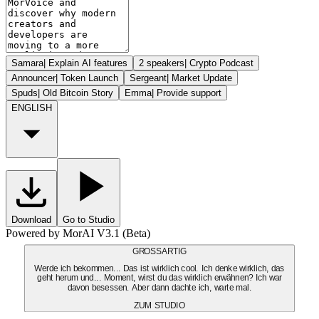
Samara
|
Explain AI features
2 speakers
|
Crypto Podcast
Announcer
|
Token Launch
Sergeant
|
Market Update
Spuds
|
Old Bitcoin Story
Emma
|
Provide support
ENGLISH
Download
Go to Studio
Powered by MorAI V3.1 (Beta)
GROSSARTIG
Werde ich bekommen... Das ist wirklich cool. Ich denke wirklich, das
geht herum und... Moment, wirst du das wirklich erwähnen? Ich war
davon besessen. Aber dann dachte ich, warte mal.
ZUM STUDIO