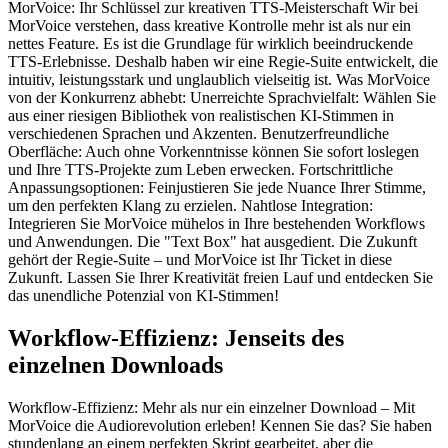
MorVoice: Ihr Schlüssel zur kreativen TTS-Meisterschaft Wir bei
MorVoice verstehen, dass kreative Kontrolle mehr ist als nur ein
nettes Feature. Es ist die Grundlage für wirklich beeindruckende
TTS-Erlebnisse. Deshalb haben wir eine Regie-Suite entwickelt, die
intuitiv, leistungsstark und unglaublich vielseitig ist. Was MorVoice
von der Konkurrenz abhebt: Unerreichte Sprachvielfalt: Wählen Sie
aus einer riesigen Bibliothek von realistischen KI-Stimmen in
verschiedenen Sprachen und Akzenten. Benutzerfreundliche
Oberfläche: Auch ohne Vorkenntnisse können Sie sofort loslegen
und Ihre TTS-Projekte zum Leben erwecken. Fortschrittliche
Anpassungsoptionen: Feinjustieren Sie jede Nuance Ihrer Stimme,
um den perfekten Klang zu erzielen. Nahtlose Integration:
Integrieren Sie MorVoice mühelos in Ihre bestehenden Workflows
und Anwendungen. Die "Text Box" hat ausgedient. Die Zukunft
gehört der Regie-Suite – und MorVoice ist Ihr Ticket in diese
Zukunft. Lassen Sie Ihrer Kreativität freien Lauf und entdecken Sie
das unendliche Potenzial von KI-Stimmen!
Workflow-Effizienz: Jenseits des
einzelnen Downloads
Workflow-Effizienz: Mehr als nur ein einzelner Download – Mit
MorVoice die Audiorevolution erleben! Kennen Sie das? Sie haben
stundenlang an einem perfekten Skript gearbeitet, aber die