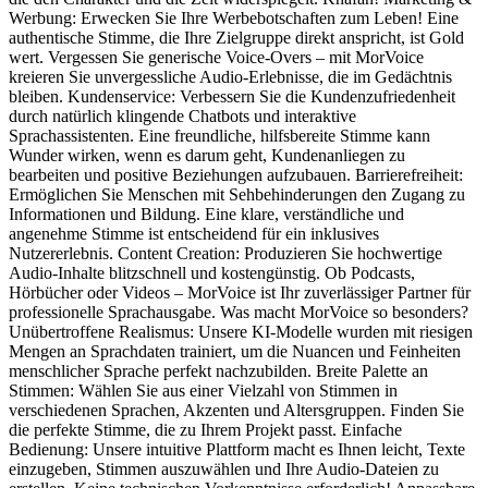
Werbung: Erwecken Sie Ihre Werbebotschaften zum Leben! Eine
authentische Stimme, die Ihre Zielgruppe direkt anspricht, ist Gold
wert. Vergessen Sie generische Voice-Overs – mit MorVoice
kreieren Sie unvergessliche Audio-Erlebnisse, die im Gedächtnis
bleiben. Kundenservice: Verbessern Sie die Kundenzufriedenheit
durch natürlich klingende Chatbots und interaktive
Sprachassistenten. Eine freundliche, hilfsbereite Stimme kann
Wunder wirken, wenn es darum geht, Kundenanliegen zu
bearbeiten und positive Beziehungen aufzubauen. Barrierefreiheit:
Ermöglichen Sie Menschen mit Sehbehinderungen den Zugang zu
Informationen und Bildung. Eine klare, verständliche und
angenehme Stimme ist entscheidend für ein inklusives
Nutzererlebnis. Content Creation: Produzieren Sie hochwertige
Audio-Inhalte blitzschnell und kostengünstig. Ob Podcasts,
Hörbücher oder Videos – MorVoice ist Ihr zuverlässiger Partner für
professionelle Sprachausgabe. Was macht MorVoice so besonders?
Unübertroffene Realismus: Unsere KI-Modelle wurden mit riesigen
Mengen an Sprachdaten trainiert, um die Nuancen und Feinheiten
menschlicher Sprache perfekt nachzubilden. Breite Palette an
Stimmen: Wählen Sie aus einer Vielzahl von Stimmen in
verschiedenen Sprachen, Akzenten und Altersgruppen. Finden Sie
die perfekte Stimme, die zu Ihrem Projekt passt. Einfache
Bedienung: Unsere intuitive Plattform macht es Ihnen leicht, Texte
einzugeben, Stimmen auszuwählen und Ihre Audio-Dateien zu