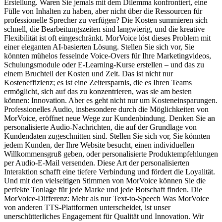
Erstellung. Waren Sie jemals mit dem Dilemma konfrontiert, eine
Fülle von Inhalten zu haben, aber nicht über die Ressourcen für
professionelle Sprecher zu verfügen? Die Kosten summieren sich
schnell, die Bearbeitungszeiten sind langwierig, und die kreative
Flexibilität ist oft eingeschränkt. MorVoice löst dieses Problem mit
einer eleganten AI-basierten Lösung. Stellen Sie sich vor, Sie
könnten mühelos fesselnde Voice-Overs für Ihre Marketingvideos,
Schulungsmodule oder E-Learning-Kurse erstellen – und das zu
einem Bruchteil der Kosten und Zeit. Das ist nicht nur
Kosteneffizienz; es ist eine Zeitersparnis, die es Ihren Teams
ermöglicht, sich auf das zu konzentrieren, was sie am besten
können: Innovation. Aber es geht nicht nur um Kosteneinsparungen.
Professionelles Audio, insbesondere durch die Möglichkeiten von
MorVoice, eröffnet neue Wege zur Kundenbindung. Denken Sie an
personalisierte Audio-Nachrichten, die auf der Grundlage von
Kundendaten zugeschnitten sind. Stellen Sie sich vor, Sie könnten
jedem Kunden, der Ihre Website besucht, einen individuellen
Willkommensgruß geben, oder personalisierte Produktempfehlungen
per Audio-E-Mail versenden. Diese Art der personalisierten
Interaktion schafft eine tiefere Verbindung und fördert die Loyalität.
Und mit den vielseitigen Stimmen von MorVoice können Sie die
perfekte Tonlage für jede Marke und jede Botschaft finden. Die
MorVoice-Differenz: Mehr als nur Text-to-Speech Was MorVoice
von anderen TTS-Plattformen unterscheidet, ist unser
unerschütterliches Engagement für Qualität und Innovation. Wir