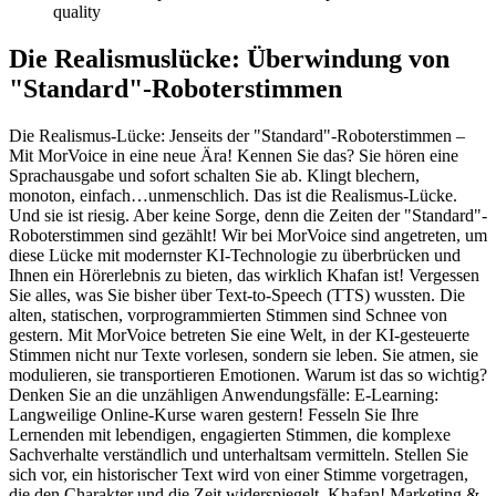
quality
Die Realismuslücke: Überwindung von
"Standard"-Roboterstimmen
Die Realismus-Lücke: Jenseits der "Standard"-Roboterstimmen –
Mit MorVoice in eine neue Ära! Kennen Sie das? Sie hören eine
Sprachausgabe und sofort schalten Sie ab. Klingt blechern,
monoton, einfach…unmenschlich. Das ist die Realismus-Lücke.
Und sie ist riesig. Aber keine Sorge, denn die Zeiten der "Standard"-
Roboterstimmen sind gezählt! Wir bei MorVoice sind angetreten, um
diese Lücke mit modernster KI-Technologie zu überbrücken und
Ihnen ein Hörerlebnis zu bieten, das wirklich Khafan ist! Vergessen
Sie alles, was Sie bisher über Text-to-Speech (TTS) wussten. Die
alten, statischen, vorprogrammierten Stimmen sind Schnee von
gestern. Mit MorVoice betreten Sie eine Welt, in der KI-gesteuerte
Stimmen nicht nur Texte vorlesen, sondern sie leben. Sie atmen, sie
modulieren, sie transportieren Emotionen. Warum ist das so wichtig?
Denken Sie an die unzähligen Anwendungsfälle: E-Learning:
Langweilige Online-Kurse waren gestern! Fesseln Sie Ihre
Lernenden mit lebendigen, engagierten Stimmen, die komplexe
Sachverhalte verständlich und unterhaltsam vermitteln. Stellen Sie
sich vor, ein historischer Text wird von einer Stimme vorgetragen,
die den Charakter und die Zeit widerspiegelt. Khafan! Marketing &