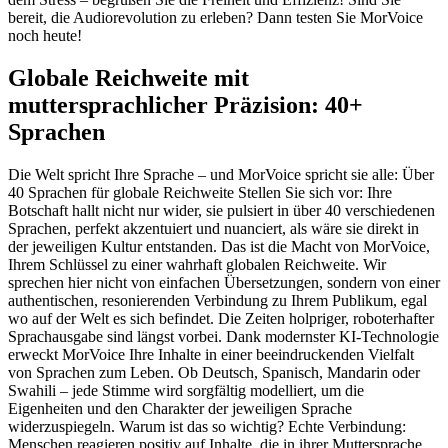
bereit, die Audiorevolution zu erleben? Dann testen Sie MorVoice
noch heute!
Globale Reichweite mit
muttersprachlicher Präzision: 40+
Sprachen
Die Welt spricht Ihre Sprache – und MorVoice spricht sie alle: Über
40 Sprachen für globale Reichweite Stellen Sie sich vor: Ihre
Botschaft hallt nicht nur wider, sie pulsiert in über 40 verschiedenen
Sprachen, perfekt akzentuiert und nuanciert, als wäre sie direkt in
der jeweiligen Kultur entstanden. Das ist die Macht von MorVoice,
Ihrem Schlüssel zu einer wahrhaft globalen Reichweite. Wir
sprechen hier nicht von einfachen Übersetzungen, sondern von einer
authentischen, resonierenden Verbindung zu Ihrem Publikum, egal
wo auf der Welt es sich befindet. Die Zeiten holpriger, roboterhafter
Sprachausgabe sind längst vorbei. Dank modernster KI-Technologie
erweckt MorVoice Ihre Inhalte in einer beeindruckenden Vielfalt
von Sprachen zum Leben. Ob Deutsch, Spanisch, Mandarin oder
Swahili – jede Stimme wird sorgfältig modelliert, um die
Eigenheiten und den Charakter der jeweiligen Sprache
widerzuspiegeln. Warum ist das so wichtig? Echte Verbindung:
Menschen reagieren positiv auf Inhalte, die in ihrer Muttersprache