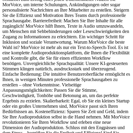
MorVoice, um interne Schulungen, Ankündigungen oder sogar
personalisierte Nachrichten an Ihre Mitarbeiter zu erstellen. Steigern
Sie die Effizienz und Motivation Ihres Teams durch professionelle
Sprachausgabe. Barrierefreiheit: Machen Sie Ihre Inhalte für alle
zugänglich! MorVoice hilft Ihnen, Texte in Audio umzuwandeln,
um Menschen mit Sehbehinderungen oder Leseschwierigkeiten den
Zugang zu Informationen zu erleichtern. Ein wichtiger Schritt für
Inklusion und soziale Verantwortung. Warum MorVoice die beste
Wahl ist? MorVoice ist mehr als nur ein Text-to-Speech-Tool. Es ist
eine komplette Audioproduktionsplattform, die Ihnen die Flexibilität
und Kontrolle gibt, die Sie für einen effizienten Workflow
benötigen. Unvergleichliche Sprachqualität: Unsere KI-gesteuerten
Stimmen klingen natürlich, ausdrucksstark und überzeugend.
Einfache Bedienung: Die intuitive Benutzeroberfläche ermöglicht es
Ihnen, in wenigen Minuten professionelle Sprachausgaben zu
erstellen – ohne Vorkenntnisse. Vielseitige
Anpassungsmöglichkeiten: Passen Sie die Stimme,
Geschwindigkeit, Tonhöhe und Betonung an, um das perfekte
Ergebnis zu erzielen. Skalierbarkeit: Egal, ob Sie ein kleines Startup
oder ein großes Unternehmen sind, MorVoice passt sich Ihren
Bedürfnissen an. Kosteneffizienz: Sparen Sie Zeit und Geld, indem
Sie Ihre Audioproduktion selbst in die Hand nehmen. Mit MorVoice
revolutionieren Sie Ihren Workflow und erleben eine neue
Dimension der Audioproduktion. Schluss mit den Engpässen und
dem Stress – begrüßen Sie die Freiheit und Effizienz! Sind Sie