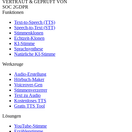
VERTRAUT & GEPRÜFT VON
SOC 2
GDPR
Funktionen
Text-to-Speech (TTS)
Speech-to-Text (STT)
Stimmenklonen
Echtzeit-Klonen
KI-Stimme
Sprachsynthese
Natürliche KI-Stimme
Werkzeuge
Audio-Erstellung
Hörbuch-Maker
Voiceover-Gen
Stimmenverzerrer
Text zu Audio
Kostenloses TTS
Gratis TTS Tool
Lösungen
YouTube-Stimme
Erzählerstimme