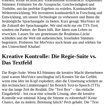
erstellen. Keine technischen Vorkenntnisse erforderlich! Anpassbare
Stimmen: Feintunen Sie die Aussprache, Geschwindigkeit und
Tonhöhe, um das perfekte Ergebnis zu erzielen. Kontinuierliche
Weiterentwicklung: Wir investieren kontinuierlich in Forschung und
Entwicklung, um unsere Technologie zu verbessern und Ihnen die
bestmögliche Sprachausgabe zu bieten. Kurz gesagt: MorVoice ist
die Zukunft der Sprachausgabe. Wir sind nicht nur ein TTS-Tool,
sondern ein Partner, der Ihnen hilft, Ihre Ideen zum Leben zu
erwecken. Lassen Sie uns gemeinsam die Realismus-Lücke
schließen und die Welt mit authentischen, fesselnden Stimmen
begeistern. Probieren Sie MorVoice noch heute aus und erleben Sie
den Unterschied! Khafan!
Kreative Kontrolle: Die Regie-Suite vs.
Das Textfeld
Die Regie-Suite: Wenn KI-Stimmen die kreative Macht übernehmen
(und warum MorVoice unschlagbar ist!) Kennen Sie das Gefühl,
wenn eine Idee im Kopf explodiert, aber die Umsetzung scheitert an
den technischen Limitierungen? Im Bereich Text-to-Speech (TTS)
war das lange Zeit die Realität. Die "Text Box" – das einfache
Eingabefeld – bot zwar eine schnelle Lösung, aber die kreative
Kontrolle war minimal. Klang die Stimme zu roboterhaft? Keine
Chance, das zu ändern. Betonung falsch? Pech gehabt. Die "Text