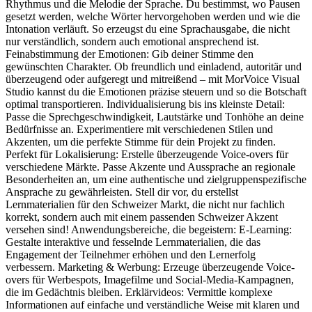
Rhythmus und die Melodie der Sprache. Du bestimmst, wo Pausen
gesetzt werden, welche Wörter hervorgehoben werden und wie die
Intonation verläuft. So erzeugst du eine Sprachausgabe, die nicht
nur verständlich, sondern auch emotional ansprechend ist.
Feinabstimmung der Emotionen: Gib deiner Stimme den
gewünschten Charakter. Ob freundlich und einladend, autoritär und
überzeugend oder aufgeregt und mitreißend – mit MorVoice Visual
Studio kannst du die Emotionen präzise steuern und so die Botschaft
optimal transportieren. Individualisierung bis ins kleinste Detail:
Passe die Sprechgeschwindigkeit, Lautstärke und Tonhöhe an deine
Bedürfnisse an. Experimentiere mit verschiedenen Stilen und
Akzenten, um die perfekte Stimme für dein Projekt zu finden.
Perfekt für Lokalisierung: Erstelle überzeugende Voice-overs für
verschiedene Märkte. Passe Akzente und Aussprache an regionale
Besonderheiten an, um eine authentische und zielgruppenspezifische
Ansprache zu gewährleisten. Stell dir vor, du erstellst
Lernmaterialien für den Schweizer Markt, die nicht nur fachlich
korrekt, sondern auch mit einem passenden Schweizer Akzent
versehen sind! Anwendungsbereiche, die begeistern: E-Learning:
Gestalte interaktive und fesselnde Lernmaterialien, die das
Engagement der Teilnehmer erhöhen und den Lernerfolg
verbessern. Marketing & Werbung: Erzeuge überzeugende Voice-
overs für Werbespots, Imagefilme und Social-Media-Kampagnen,
die im Gedächtnis bleiben. Erklärvideos: Vermittle komplexe
Informationen auf einfache und verständliche Weise mit klaren und