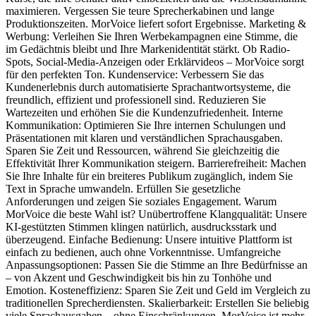
maximieren. Vergessen Sie teure Sprecherkabinen und lange
Produktionszeiten. MorVoice liefert sofort Ergebnisse. Marketing &
Werbung: Verleihen Sie Ihren Werbekampagnen eine Stimme, die
im Gedächtnis bleibt und Ihre Markenidentität stärkt. Ob Radio-
Spots, Social-Media-Anzeigen oder Erklärvideos – MorVoice sorgt
für den perfekten Ton. Kundenservice: Verbessern Sie das
Kundenerlebnis durch automatisierte Sprachantwortsysteme, die
freundlich, effizient und professionell sind. Reduzieren Sie
Wartezeiten und erhöhen Sie die Kundenzufriedenheit. Interne
Kommunikation: Optimieren Sie Ihre internen Schulungen und
Präsentationen mit klaren und verständlichen Sprachausgaben.
Sparen Sie Zeit und Ressourcen, während Sie gleichzeitig die
Effektivität Ihrer Kommunikation steigern. Barrierefreiheit: Machen
Sie Ihre Inhalte für ein breiteres Publikum zugänglich, indem Sie
Text in Sprache umwandeln. Erfüllen Sie gesetzliche
Anforderungen und zeigen Sie soziales Engagement. Warum
MorVoice die beste Wahl ist? Unübertroffene Klangqualität: Unsere
KI-gestützten Stimmen klingen natürlich, ausdrucksstark und
überzeugend. Einfache Bedienung: Unsere intuitive Plattform ist
einfach zu bedienen, auch ohne Vorkenntnisse. Umfangreiche
Anpassungsoptionen: Passen Sie die Stimme an Ihre Bedürfnisse an
– von Akzent und Geschwindigkeit bis hin zu Tonhöhe und
Emotion. Kosteneffizienz: Sparen Sie Zeit und Geld im Vergleich zu
traditionellen Sprecherdiensten. Skalierbarkeit: Erstellen Sie beliebig
viele Sprachausgaben – ohne Einschränkungen. MorVoice ist mehr