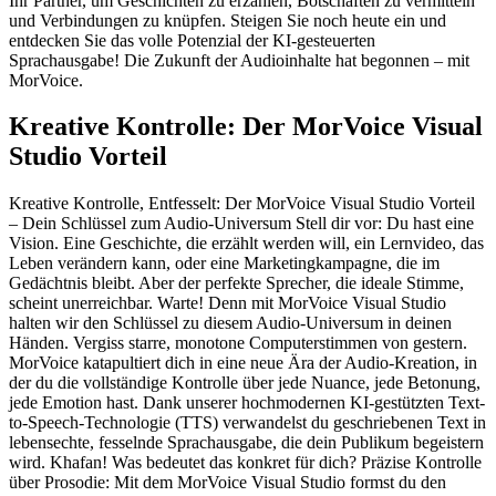
Ihr Partner, um Geschichten zu erzählen, Botschaften zu vermitteln
und Verbindungen zu knüpfen. Steigen Sie noch heute ein und
entdecken Sie das volle Potenzial der KI-gesteuerten
Sprachausgabe! Die Zukunft der Audioinhalte hat begonnen – mit
MorVoice.
Kreative Kontrolle: Der MorVoice Visual
Studio Vorteil
Kreative Kontrolle, Entfesselt: Der MorVoice Visual Studio Vorteil
– Dein Schlüssel zum Audio-Universum Stell dir vor: Du hast eine
Vision. Eine Geschichte, die erzählt werden will, ein Lernvideo, das
Leben verändern kann, oder eine Marketingkampagne, die im
Gedächtnis bleibt. Aber der perfekte Sprecher, die ideale Stimme,
scheint unerreichbar. Warte! Denn mit MorVoice Visual Studio
halten wir den Schlüssel zu diesem Audio-Universum in deinen
Händen. Vergiss starre, monotone Computerstimmen von gestern.
MorVoice katapultiert dich in eine neue Ära der Audio-Kreation, in
der du die vollständige Kontrolle über jede Nuance, jede Betonung,
jede Emotion hast. Dank unserer hochmodernen KI-gestützten Text-
to-Speech-Technologie (TTS) verwandelst du geschriebenen Text in
lebensechte, fesselnde Sprachausgabe, die dein Publikum begeistern
wird. Khafan! Was bedeutet das konkret für dich? Präzise Kontrolle
über Prosodie: Mit dem MorVoice Visual Studio formst du den