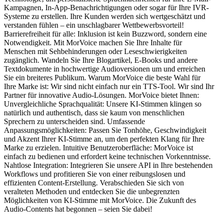
Kampagnen, In-App-Benachrichtigungen oder sogar für Ihre IVR-
Systeme zu erstellen. Ihre Kunden werden sich wertgeschätzt und
verstanden fühlen – ein unschlagbarer Wettbewerbsvorteil!
Barrierefreiheit für alle: Inklusion ist kein Buzzword, sondern eine
Notwendigkeit. Mit MorVoice machen Sie Ihre Inhalte für
Menschen mit Sehbehinderungen oder Leseschwierigkeiten
zugänglich. Wandeln Sie Ihre Blogartikel, E-Books und andere
Textdokumente in hochwertige Audioversionen um und erreichen
Sie ein breiteres Publikum. Warum MorVoice die beste Wahl für
Ihre Marke ist: Wir sind nicht einfach nur ein TTS-Tool. Wir sind Ihr
Partner für innovative Audio-Lösungen. MorVoice bietet Ihnen:
Unvergleichliche Sprachqualität: Unsere KI-Stimmen klingen so
natürlich und authentisch, dass sie kaum von menschlichen
Sprechern zu unterscheiden sind. Umfassende
Anpassungsmöglichkeiten: Passen Sie Tonhöhe, Geschwindigkeit
und Akzent Ihrer KI-Stimme an, um den perfekten Klang für Ihre
Marke zu erzielen. Intuitive Benutzeroberfläche: MorVoice ist
einfach zu bedienen und erfordert keine technischen Vorkenntnisse.
Nahtlose Integration: Integrieren Sie unsere API in Ihre bestehenden
Workflows und profitieren Sie von einer reibungslosen und
effizienten Content-Erstellung. Verabschieden Sie sich von
veralteten Methoden und entdecken Sie die unbegrenzten
Möglichkeiten von KI-Stimme mit MorVoice. Die Zukunft des
Audio-Contents hat begonnen – seien Sie dabei!