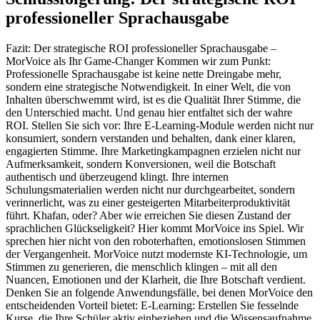
professioneller Sprachausgabe
Fazit: Der strategische ROI professioneller Sprachausgabe –
MorVoice als Ihr Game-Changer Kommen wir zum Punkt:
Professionelle Sprachausgabe ist keine nette Dreingabe mehr,
sondern eine strategische Notwendigkeit. In einer Welt, die von
Inhalten überschwemmt wird, ist es die Qualität Ihrer Stimme, die
den Unterschied macht. Und genau hier entfaltet sich der wahre
ROI. Stellen Sie sich vor: Ihre E-Learning-Module werden nicht nur
konsumiert, sondern verstanden und behalten, dank einer klaren,
engagierten Stimme. Ihre Marketingkampagnen erzielen nicht nur
Aufmerksamkeit, sondern Konversionen, weil die Botschaft
authentisch und überzeugend klingt. Ihre internen
Schulungsmaterialien werden nicht nur durchgearbeitet, sondern
verinnerlicht, was zu einer gesteigerten Mitarbeiterproduktivität
führt. Khafan, oder? Aber wie erreichen Sie diesen Zustand der
sprachlichen Glückseligkeit? Hier kommt MorVoice ins Spiel. Wir
sprechen hier nicht von den roboterhaften, emotionslosen Stimmen
der Vergangenheit. MorVoice nutzt modernste KI-Technologie, um
Stimmen zu generieren, die menschlich klingen – mit all den
Nuancen, Emotionen und der Klarheit, die Ihre Botschaft verdient.
Denken Sie an folgende Anwendungsfälle, bei denen MorVoice den
entscheidenden Vorteil bietet: E-Learning: Erstellen Sie fesselnde
Kurse, die Ihre Schüler aktiv einbeziehen und die Wissensaufnahme