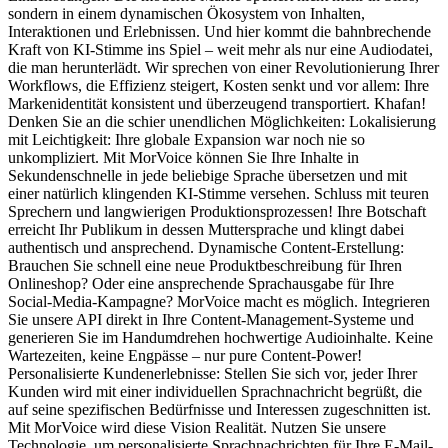
sondern in einem dynamischen Ökosystem von Inhalten,
Interaktionen und Erlebnissen. Und hier kommt die bahnbrechende
Kraft von KI-Stimme ins Spiel – weit mehr als nur eine Audiodatei,
die man herunterlädt. Wir sprechen von einer Revolutionierung Ihrer
Workflows, die Effizienz steigert, Kosten senkt und vor allem: Ihre
Markenidentität konsistent und überzeugend transportiert. Khafan!
Denken Sie an die schier unendlichen Möglichkeiten: Lokalisierung
mit Leichtigkeit: Ihre globale Expansion war noch nie so
unkompliziert. Mit MorVoice können Sie Ihre Inhalte in
Sekundenschnelle in jede beliebige Sprache übersetzen und mit
einer natürlich klingenden KI-Stimme versehen. Schluss mit teuren
Sprechern und langwierigen Produktionsprozessen! Ihre Botschaft
erreicht Ihr Publikum in dessen Muttersprache und klingt dabei
authentisch und ansprechend. Dynamische Content-Erstellung:
Brauchen Sie schnell eine neue Produktbeschreibung für Ihren
Onlineshop? Oder eine ansprechende Sprachausgabe für Ihre
Social-Media-Kampagne? MorVoice macht es möglich. Integrieren
Sie unsere API direkt in Ihre Content-Management-Systeme und
generieren Sie im Handumdrehen hochwertige Audioinhalte. Keine
Wartezeiten, keine Engpässe – nur pure Content-Power!
Personalisierte Kundenerlebnisse: Stellen Sie sich vor, jeder Ihrer
Kunden wird mit einer individuellen Sprachnachricht begrüßt, die
auf seine spezifischen Bedürfnisse und Interessen zugeschnitten ist.
Mit MorVoice wird diese Vision Realität. Nutzen Sie unsere
Technologie, um personalisierte Sprachnachrichten für Ihre E-Mail-