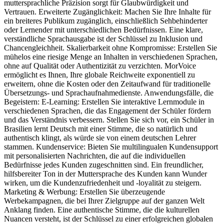
muttersprachliche Präzision sorgt für Glaubwürdigkeit und
Vertrauen. Erweiterte Zugänglichkeit: Machen Sie Ihre Inhalte für
ein breiteres Publikum zugänglich, einschließlich Sehbehinderter
oder Lernender mit unterschiedlichen Bedürfnissen. Eine klare,
verständliche Sprachausgabe ist der Schlüssel zu Inklusion und
Chancengleichheit. Skalierbarkeit ohne Kompromisse: Erstellen Sie
mühelos eine riesige Menge an Inhalten in verschiedenen Sprachen,
ohne auf Qualität oder Authentizität zu verzichten. MorVoice
ermöglicht es Ihnen, Ihre globale Reichweite exponentiell zu
erweitern, ohne die Kosten oder den Zeitaufwand für traditionelle
Übersetzungs- und Sprachaufnahmedienste. Anwendungsfälle, die
Begeistern: E-Learning: Erstellen Sie interaktive Lernmodule in
verschiedenen Sprachen, die das Engagement der Schüler fördern
und das Verständnis verbessern. Stellen Sie sich vor, ein Schüler in
Brasilien lernt Deutsch mit einer Stimme, die so natürlich und
authentisch klingt, als würde sie von einem deutschen Lehrer
stammen. Kundenservice: Bieten Sie multilingualen Kundensupport
mit personalisierten Nachrichten, die auf die individuellen
Bedürfnisse jedes Kunden zugeschnitten sind. Ein freundlicher,
hilfsbereiter Ton in der Muttersprache des Kunden kann Wunder
wirken, um die Kundenzufriedenheit und -loyalität zu steigern.
Marketing & Werbung: Erstellen Sie überzeugende
Werbekampagnen, die bei Ihrer Zielgruppe auf der ganzen Welt
Anklang finden. Eine authentische Stimme, die die kulturellen
Nuancen versteht, ist der Schlüssel zu einer erfolgreichen globalen