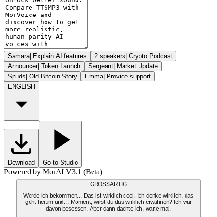
Samara
|
Explain AI features
2 speakers
|
Crypto Podcast
Announcer
|
Token Launch
Sergeant
|
Market Update
Spuds
|
Old Bitcoin Story
Emma
|
Provide support
ENGLISH
Download
Go to Studio
Powered by MorAI V3.1 (Beta)
GROSSARTIG
Werde ich bekommen... Das ist wirklich cool. Ich denke wirklich, das
geht herum und... Moment, wirst du das wirklich erwähnen? Ich war
davon besessen. Aber dann dachte ich, warte mal.