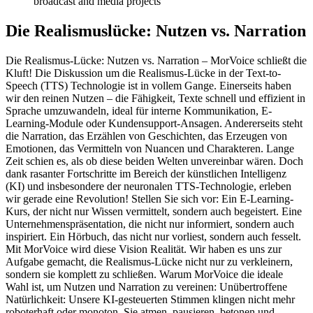
broadcast and media projects
Die Realismuslücke: Nutzen vs. Narration
Die Realismus-Lücke: Nutzen vs. Narration – MorVoice schließt die
Kluft! Die Diskussion um die Realismus-Lücke in der Text-to-
Speech (TTS) Technologie ist in vollem Gange. Einerseits haben
wir den reinen Nutzen – die Fähigkeit, Texte schnell und effizient in
Sprache umzuwandeln, ideal für interne Kommunikation, E-
Learning-Module oder Kundensupport-Ansagen. Andererseits steht
die Narration, das Erzählen von Geschichten, das Erzeugen von
Emotionen, das Vermitteln von Nuancen und Charakteren. Lange
Zeit schien es, als ob diese beiden Welten unvereinbar wären. Doch
dank rasanter Fortschritte im Bereich der künstlichen Intelligenz
(KI) und insbesondere der neuronalen TTS-Technologie, erleben
wir gerade eine Revolution! Stellen Sie sich vor: Ein E-Learning-
Kurs, der nicht nur Wissen vermittelt, sondern auch begeistert. Eine
Unternehmenspräsentation, die nicht nur informiert, sondern auch
inspiriert. Ein Hörbuch, das nicht nur vorliest, sondern auch fesselt.
Mit MorVoice wird diese Vision Realität. Wir haben es uns zur
Aufgabe gemacht, die Realismus-Lücke nicht nur zu verkleinern,
sondern sie komplett zu schließen. Warum MorVoice die ideale
Wahl ist, um Nutzen und Narration zu vereinen: Unübertroffene
Natürlichkeit: Unsere KI-gesteuerten Stimmen klingen nicht mehr
roboterhaft oder monoton. Sie atmen, pausieren, betonen und