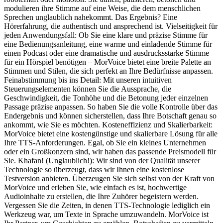
modulieren ihre Stimme auf eine Weise, die dem menschlichen
Sprechen unglaublich nahekommt. Das Ergebnis? Eine
Hörerfahrung, die authentisch und ansprechend ist. Vielseitigkeit für
jeden Anwendungsfall: Ob Sie eine klare und präzise Stimme für
eine Bedienungsanleitung, eine warme und einladende Stimme für
einen Podcast oder eine dramatische und ausdrucksstarke Stimme
für ein Hörspiel benötigen – MorVoice bietet eine breite Palette an
Stimmen und Stilen, die sich perfekt an Ihre Bedürfnisse anpassen.
Feinabstimmung bis ins Detail: Mit unseren intuitiven
Steuerungselementen können Sie die Aussprache, die
Geschwindigkeit, die Tonhöhe und die Betonung jeder einzelnen
Passage präzise anpassen. So haben Sie die volle Kontrolle über das
Endergebnis und können sicherstellen, dass Ihre Botschaft genau so
ankommt, wie Sie es möchten. Kosteneffizienz und Skalierbarkeit:
MorVoice bietet eine kostengünstige und skalierbare Lösung für alle
Ihre TTS-Anforderungen. Egal, ob Sie ein kleines Unternehmen
oder ein Großkonzern sind, wir haben das passende Preismodell für
Sie. Khafan! (Unglaublich!): Wir sind von der Qualität unserer
Technologie so überzeugt, dass wir Ihnen eine kostenlose
Testversion anbieten. Überzeugen Sie sich selbst von der Kraft von
MorVoice und erleben Sie, wie einfach es ist, hochwertige
Audioinhalte zu erstellen, die Ihre Zuhörer begeistern werden.
Vergessen Sie die Zeiten, in denen TTS-Technologie lediglich ein
Werkzeug war, um Texte in Sprache umzuwandeln. MorVoice ist