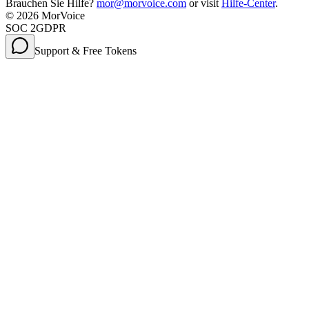
Brauchen Sie Hilfe?
mor@morvoice.com
or visit
Hilfe-Center
.
©
2026
MorVoice
SOC 2
GDPR
Support & Free Tokens