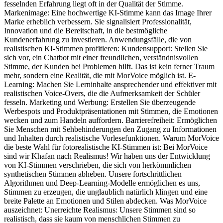
fesselnden Erfahrung liegt oft in der Qualität der Stimme.
Markenimage: Eine hochwertige KI-Stimme kann das Image Ihrer
Marke erheblich verbessern. Sie signalisiert Professionalität,
Innovation und die Bereitschaft, in die bestmögliche
Kundenerfahrung zu investieren. Anwendungsfälle, die von
realistischen KI-Stimmen profitieren: Kundensupport: Stellen Sie
sich vor, ein Chatbot mit einer freundlichen, verständnisvollen
Stimme, der Kunden bei Problemen hilft. Das ist kein ferner Traum
mehr, sondern eine Realität, die mit MorVoice möglich ist. E-
Learning: Machen Sie Lerninhalte ansprechender und effektiver mit
realistischen Voice-Overs, die die Aufmerksamkeit der Schüler
fesseln. Marketing und Werbung: Erstellen Sie überzeugende
Werbespots und Produktpräsentationen mit Stimmen, die Emotionen
wecken und zum Handeln auffordern. Barrierefreiheit: Ermöglichen
Sie Menschen mit Sehbehinderungen den Zugang zu Informationen
und Inhalten durch realistische Vorlesefunktionen. Warum MorVoice
die beste Wahl für fotorealistische KI-Stimmen ist: Bei MorVoice
sind wir Khafan nach Realismus! Wir haben uns der Entwicklung
von KI-Stimmen verschrieben, die sich von herkömmlichen
synthetischen Stimmen abheben. Unsere fortschrittlichen
Algorithmen und Deep-Learning-Modelle ermöglichen es uns,
Stimmen zu erzeugen, die unglaublich natürlich klingen und eine
breite Palette an Emotionen und Stilen abdecken. Was MorVoice
auszeichnet: Unerreichte Realismus: Unsere Stimmen sind so
realistisch, dass sie kaum von menschlichen Stimmen zu