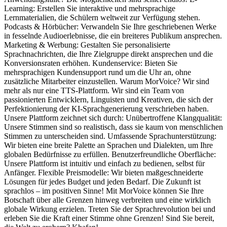
Learning: Erstellen Sie interaktive und mehrsprachige
Lernmaterialien, die Schülern weltweit zur Verfügung stehen.
Podcasts & Hörbücher: Verwandeln Sie Ihre geschriebenen Werke
in fesselnde Audioerlebnisse, die ein breiteres Publikum ansprechen.
Marketing & Werbung: Gestalten Sie personalisierte
Sprachnachrichten, die Ihre Zielgruppe direkt ansprechen und die
Konversionsraten erhöhen. Kundenservice: Bieten Sie
mehrsprachigen Kundensupport rund um die Uhr an, ohne
zusätzliche Mitarbeiter einzustellen. Warum MorVoice? Wir sind
mehr als nur eine TTS-Plattform. Wir sind ein Team von
passionierten Entwicklern, Linguisten und Kreativen, die sich der
Perfektionierung der KI-Sprachgenerierung verschrieben haben.
Unsere Plattform zeichnet sich durch: Unübertroffene Klangqualität:
Unsere Stimmen sind so realistisch, dass sie kaum von menschlichen
Stimmen zu unterscheiden sind. Umfassende Sprachunterstützung:
Wir bieten eine breite Palette an Sprachen und Dialekten, um Ihre
globalen Bedürfnisse zu erfüllen. Benutzerfreundliche Oberfläche:
Unsere Plattform ist intuitiv und einfach zu bedienen, selbst für
Anfänger. Flexible Preismodelle: Wir bieten maßgeschneiderte
Lösungen für jedes Budget und jeden Bedarf. Die Zukunft ist
sprachlos – im positiven Sinne! Mit MorVoice können Sie Ihre
Botschaft über alle Grenzen hinweg verbreiten und eine wirklich
globale Wirkung erzielen. Treten Sie der Sprachrevolution bei und
erleben Sie die Kraft einer Stimme ohne Grenzen! Sind Sie bereit,