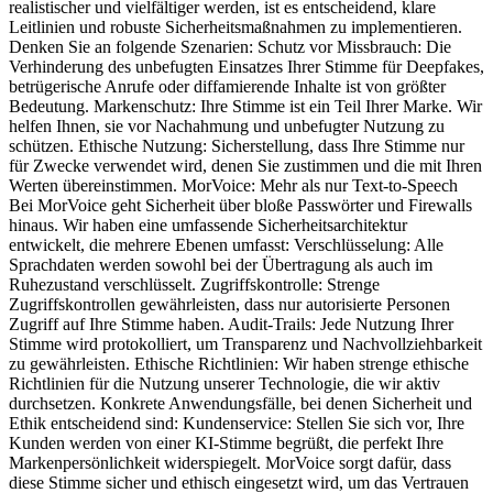
realistischer und vielfältiger werden, ist es entscheidend, klare
Leitlinien und robuste Sicherheitsmaßnahmen zu implementieren.
Denken Sie an folgende Szenarien: Schutz vor Missbrauch: Die
Verhinderung des unbefugten Einsatzes Ihrer Stimme für Deepfakes,
betrügerische Anrufe oder diffamierende Inhalte ist von größter
Bedeutung. Markenschutz: Ihre Stimme ist ein Teil Ihrer Marke. Wir
helfen Ihnen, sie vor Nachahmung und unbefugter Nutzung zu
schützen. Ethische Nutzung: Sicherstellung, dass Ihre Stimme nur
für Zwecke verwendet wird, denen Sie zustimmen und die mit Ihren
Werten übereinstimmen. MorVoice: Mehr als nur Text-to-Speech
Bei MorVoice geht Sicherheit über bloße Passwörter und Firewalls
hinaus. Wir haben eine umfassende Sicherheitsarchitektur
entwickelt, die mehrere Ebenen umfasst: Verschlüsselung: Alle
Sprachdaten werden sowohl bei der Übertragung als auch im
Ruhezustand verschlüsselt. Zugriffskontrolle: Strenge
Zugriffskontrollen gewährleisten, dass nur autorisierte Personen
Zugriff auf Ihre Stimme haben. Audit-Trails: Jede Nutzung Ihrer
Stimme wird protokolliert, um Transparenz und Nachvollziehbarkeit
zu gewährleisten. Ethische Richtlinien: Wir haben strenge ethische
Richtlinien für die Nutzung unserer Technologie, die wir aktiv
durchsetzen. Konkrete Anwendungsfälle, bei denen Sicherheit und
Ethik entscheidend sind: Kundenservice: Stellen Sie sich vor, Ihre
Kunden werden von einer KI-Stimme begrüßt, die perfekt Ihre
Markenpersönlichkeit widerspiegelt. MorVoice sorgt dafür, dass
diese Stimme sicher und ethisch eingesetzt wird, um das Vertrauen