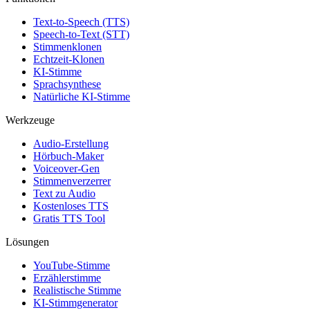
Text-to-Speech (TTS)
Speech-to-Text (STT)
Stimmenklonen
Echtzeit-Klonen
KI-Stimme
Sprachsynthese
Natürliche KI-Stimme
Werkzeuge
Audio-Erstellung
Hörbuch-Maker
Voiceover-Gen
Stimmenverzerrer
Text zu Audio
Kostenloses TTS
Gratis TTS Tool
Lösungen
YouTube-Stimme
Erzählerstimme
Realistische Stimme
KI-Stimmgenerator