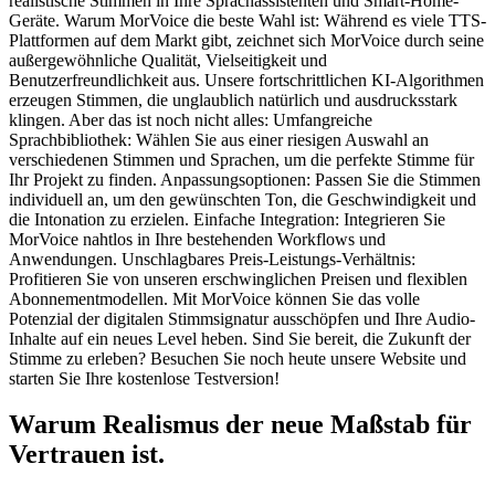
realistische Stimmen in Ihre Sprachassistenten und Smart-Home-
Geräte. Warum MorVoice die beste Wahl ist: Während es viele TTS-
Plattformen auf dem Markt gibt, zeichnet sich MorVoice durch seine
außergewöhnliche Qualität, Vielseitigkeit und
Benutzerfreundlichkeit aus. Unsere fortschrittlichen KI-Algorithmen
erzeugen Stimmen, die unglaublich natürlich und ausdrucksstark
klingen. Aber das ist noch nicht alles: Umfangreiche
Sprachbibliothek: Wählen Sie aus einer riesigen Auswahl an
verschiedenen Stimmen und Sprachen, um die perfekte Stimme für
Ihr Projekt zu finden. Anpassungsoptionen: Passen Sie die Stimmen
individuell an, um den gewünschten Ton, die Geschwindigkeit und
die Intonation zu erzielen. Einfache Integration: Integrieren Sie
MorVoice nahtlos in Ihre bestehenden Workflows und
Anwendungen. Unschlagbares Preis-Leistungs-Verhältnis:
Profitieren Sie von unseren erschwinglichen Preisen und flexiblen
Abonnementmodellen. Mit MorVoice können Sie das volle
Potenzial der digitalen Stimmsignatur ausschöpfen und Ihre Audio-
Inhalte auf ein neues Level heben. Sind Sie bereit, die Zukunft der
Stimme zu erleben? Besuchen Sie noch heute unsere Website und
starten Sie Ihre kostenlose Testversion!
Warum Realismus der neue Maßstab für
Vertrauen ist.