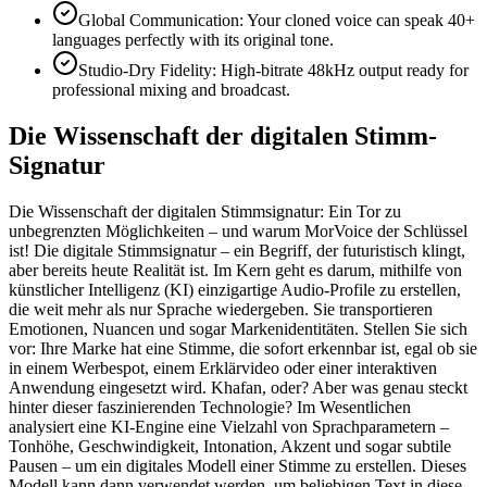
Global Communication: Your cloned voice can speak 40+
languages perfectly with its original tone.
Studio-Dry Fidelity: High-bitrate 48kHz output ready for
professional mixing and broadcast.
Die Wissenschaft der digitalen Stimm-
Signatur
Die Wissenschaft der digitalen Stimmsignatur: Ein Tor zu
unbegrenzten Möglichkeiten – und warum MorVoice der Schlüssel
ist! Die digitale Stimmsignatur – ein Begriff, der futuristisch klingt,
aber bereits heute Realität ist. Im Kern geht es darum, mithilfe von
künstlicher Intelligenz (KI) einzigartige Audio-Profile zu erstellen,
die weit mehr als nur Sprache wiedergeben. Sie transportieren
Emotionen, Nuancen und sogar Markenidentitäten. Stellen Sie sich
vor: Ihre Marke hat eine Stimme, die sofort erkennbar ist, egal ob sie
in einem Werbespot, einem Erklärvideo oder einer interaktiven
Anwendung eingesetzt wird. Khafan, oder? Aber was genau steckt
hinter dieser faszinierenden Technologie? Im Wesentlichen
analysiert eine KI-Engine eine Vielzahl von Sprachparametern –
Tonhöhe, Geschwindigkeit, Intonation, Akzent und sogar subtile
Pausen – um ein digitales Modell einer Stimme zu erstellen. Dieses
Modell kann dann verwendet werden, um beliebigen Text in diese