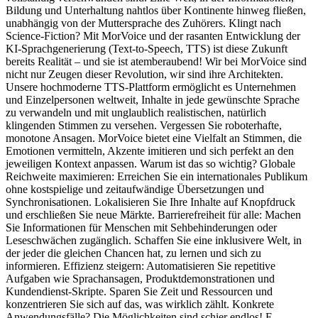
Bildung und Unterhaltung nahtlos über Kontinente hinweg fließen,
unabhängig von der Muttersprache des Zuhörers. Klingt nach
Science-Fiction? Mit MorVoice und der rasanten Entwicklung der
KI-Sprachgenerierung (Text-to-Speech, TTS) ist diese Zukunft
bereits Realität – und sie ist atemberaubend! Wir bei MorVoice sind
nicht nur Zeugen dieser Revolution, wir sind ihre Architekten.
Unsere hochmoderne TTS-Plattform ermöglicht es Unternehmen
und Einzelpersonen weltweit, Inhalte in jede gewünschte Sprache
zu verwandeln und mit unglaublich realistischen, natürlich
klingenden Stimmen zu versehen. Vergessen Sie roboterhafte,
monotone Ansagen. MorVoice bietet eine Vielfalt an Stimmen, die
Emotionen vermitteln, Akzente imitieren und sich perfekt an den
jeweiligen Kontext anpassen. Warum ist das so wichtig? Globale
Reichweite maximieren: Erreichen Sie ein internationales Publikum
ohne kostspielige und zeitaufwändige Übersetzungen und
Synchronisationen. Lokalisieren Sie Ihre Inhalte auf Knopfdruck
und erschließen Sie neue Märkte. Barrierefreiheit für alle: Machen
Sie Informationen für Menschen mit Sehbehinderungen oder
Leseschwächen zugänglich. Schaffen Sie eine inklusivere Welt, in
der jeder die gleichen Chancen hat, zu lernen und sich zu
informieren. Effizienz steigern: Automatisieren Sie repetitive
Aufgaben wie Sprachansagen, Produktdemonstrationen und
Kundendienst-Skripte. Sparen Sie Zeit und Ressourcen und
konzentrieren Sie sich auf das, was wirklich zählt. Konkrete
Anwendungsfälle? Die Möglichkeiten sind schier endlos! E-