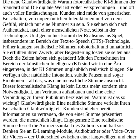
Die neue Glaubwürdigkeit: Warum fotorealistische KI-Stimmen der
Standard sind Die digitale Welt ist voller Versprechungen – und oft
auch voller Enttäuschungen. Kunden sind müde von generischen
Botschaften, von unpersönlichen Interaktionen und von dem
Gefühl, einfach nur eine Nummer zu sein. Sie sehnen sich nach
Authentizität, nach einer menschlichen Note, selbst in der
Technologie. Und genau hier kommt der Realismus ins Spiel,
insbesondere im Bereich der Text-to-Speech (TTS)-Technologie.
Früher klangen synthetische Stimmen roboterhaft und unnatürlich.
Sie erfüllten ihren Zweck, aber Begeisterung lösten sie selten aus.
Doch die Zeiten haben sich geändert! Mit den Fortschritten im
Bereich der künstlichen Intelligenz (KI) sind wir in eine Ära
eingetreten, in der KI-Stimmen unglaublich realistisch klingen. Sie
verfügen über natürliche Intonation, subtile Pausen und sogar
Emotionen – all das, was eine menschliche Stimme ausmacht.
Dieser fotorealistische Klang ist kein Luxus mehr, sondern eine
Notwendigkeit, um Vertrauen aufzubauen und eine echte
Verbindung zu Ihrem Publikum herzustellen. Warum ist das so
wichtig? Glaubwürdigkeit: Eine natürliche Stimme verleiht Ihren
Botschaften Glaubwürdigkeit. Kunden sind eher bereit,
Informationen zu vertrauen, die von einer Stimme präsentiert
werden, die menschlich klingt. Engagement: Eine realistische
Stimme fesselt die Aufmerksamkeit des Zuhörers und hält sie.
Denken Sie an E-Learning-Module, Audiobücher oder Voice-Over
für Videos – der Unterschied zwischen einer langweiligen und einer