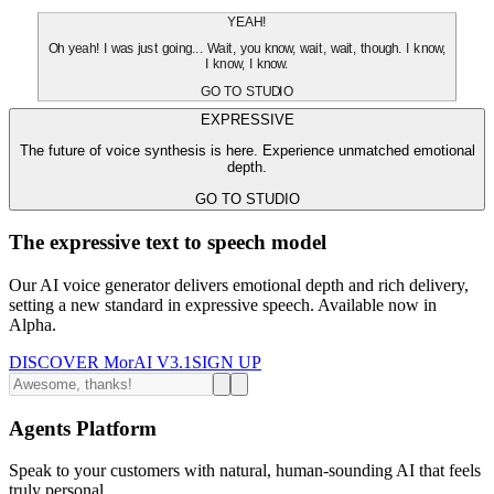
YEAH!
Oh yeah! I was just going... Wait, you know, wait, wait, though. I know,
I know, I know.
GO TO STUDIO
EXPRESSIVE
The future of voice synthesis is here. Experience unmatched emotional
depth.
GO TO STUDIO
The expressive text to speech model
Our AI voice generator delivers emotional depth and rich delivery,
setting a new standard in expressive speech. Available now in
Alpha.
DISCOVER MorAI V3.1
SIGN UP
Agents Platform
Speak to your customers with natural, human-sounding AI that feels
truly personal.