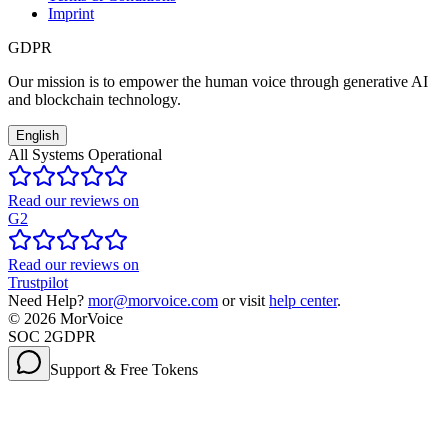
Imprint
GDPR
Our mission is to empower the human voice through generative AI
and blockchain technology.
English
All Systems Operational
Read our reviews on
G2
Read our reviews on
Trustpilot
Need Help?
mor@morvoice.com
or visit
help center
.
©
2026
MorVoice
SOC 2
GDPR
Support & Free Tokens