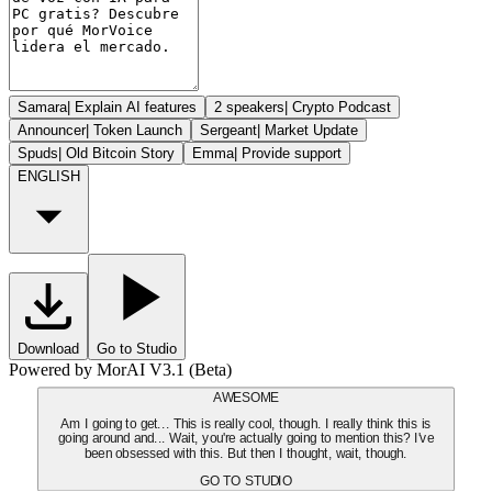
Samara
|
Explain AI features
2 speakers
|
Crypto Podcast
Announcer
|
Token Launch
Sergeant
|
Market Update
Spuds
|
Old Bitcoin Story
Emma
|
Provide support
ENGLISH
Download
Go to Studio
Powered by MorAI V3.1 (Beta)
AWESOME
Am I going to get... This is really cool, though. I really think this is
going around and... Wait, you're actually going to mention this? I've
been obsessed with this. But then I thought, wait, though.
GO TO STUDIO