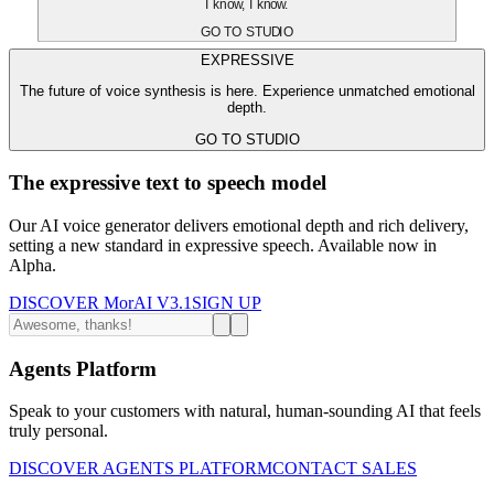
I know, I know.
GO TO STUDIO
EXPRESSIVE
The future of voice synthesis is here. Experience unmatched emotional
depth.
GO TO STUDIO
The expressive text to speech model
Our AI voice generator delivers emotional depth and rich delivery,
setting a new standard in expressive speech. Available now in
Alpha.
DISCOVER MorAI V3.1
SIGN UP
Agents Platform
Speak to your customers with natural, human-sounding AI that feels
truly personal.
DISCOVER AGENTS PLATFORM
CONTACT SALES