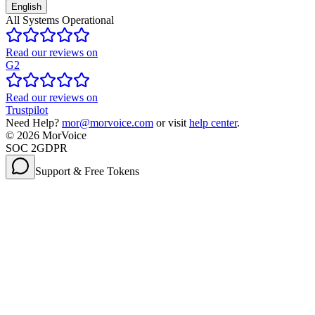
English
All Systems Operational
Read our reviews on
G2
Read our reviews on
Trustpilot
Need Help?
mor@morvoice.com
or visit
help center
.
©
2026
MorVoice
SOC 2
GDPR
Support & Free Tokens