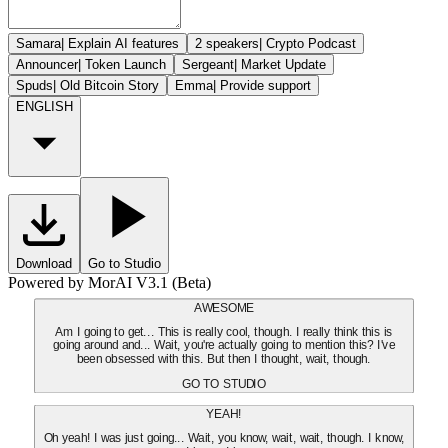
Samara
|
Explain AI features
2 speakers
|
Crypto Podcast
Announcer
|
Token Launch
Sergeant
|
Market Update
Spuds
|
Old Bitcoin Story
Emma
|
Provide support
ENGLISH
Download
Go to Studio
Powered by MorAI V3.1 (Beta)
AWESOME
Am I going to get... This is really cool, though. I really think this is
going around and... Wait, you're actually going to mention this? I've
been obsessed with this. But then I thought, wait, though.
GO TO STUDIO
YEAH!
Oh yeah! I was just going... Wait, you know, wait, wait, though. I know,