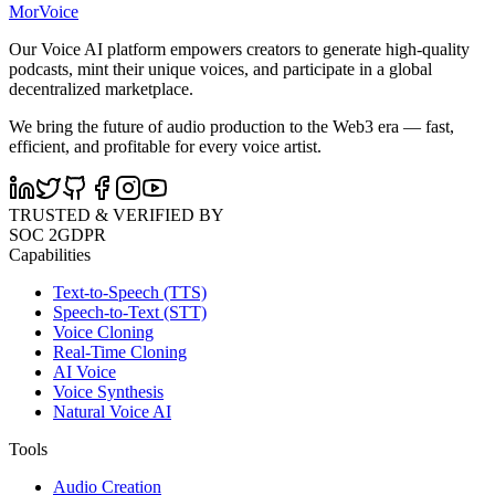
MorVoice
Our Voice AI platform empowers creators to generate high-quality
podcasts, mint their unique voices, and participate in a global
decentralized marketplace.
We bring the future of audio production to the Web3 era — fast,
efficient, and profitable for every voice artist.
TRUSTED & VERIFIED BY
SOC 2
GDPR
Capabilities
Text-to-Speech (TTS)
Speech-to-Text (STT)
Voice Cloning
Real-Time Cloning
AI Voice
Voice Synthesis
Natural Voice AI
Tools
Audio Creation