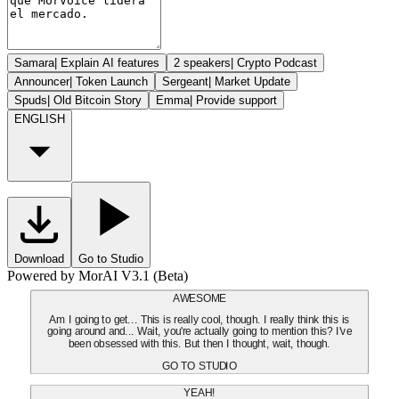
Samara
|
Explain AI features
2 speakers
|
Crypto Podcast
Announcer
|
Token Launch
Sergeant
|
Market Update
Spuds
|
Old Bitcoin Story
Emma
|
Provide support
ENGLISH
Download
Go to Studio
Powered by MorAI V3.1 (Beta)
AWESOME
Am I going to get... This is really cool, though. I really think this is
going around and... Wait, you're actually going to mention this? I've
been obsessed with this. But then I thought, wait, though.
GO TO STUDIO
YEAH!