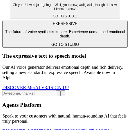
Oh yeah! I was just going... Wait, you know, wait, wait, though. I know,
I know, I know.
GO TO STUDIO
EXPRESSIVE
The future of voice synthesis is here. Experience unmatched emotional
depth.
GO TO STUDIO
The expressive text to speech model
Our AI voice generator delivers emotional depth and rich delivery,
setting a new standard in expressive speech. Available now in
Alpha.
DISCOVER MorAI V3.1
SIGN UP
Agents Platform
Speak to your customers with natural, human-sounding AI that feels
truly personal.