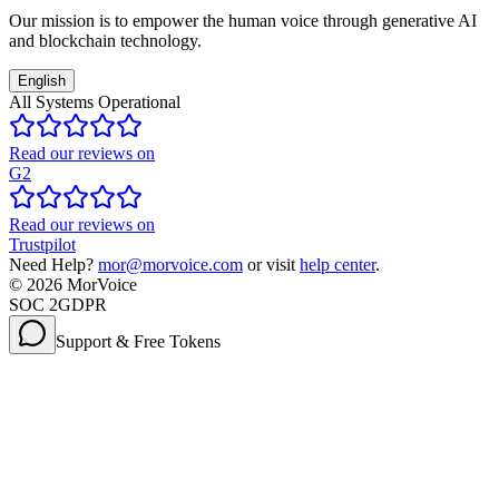
Our mission is to empower the human voice through generative AI
and blockchain technology.
English
All Systems Operational
Read our reviews on
G2
Read our reviews on
Trustpilot
Need Help?
mor@morvoice.com
or visit
help center
.
©
2026
MorVoice
SOC 2
GDPR
Support & Free Tokens