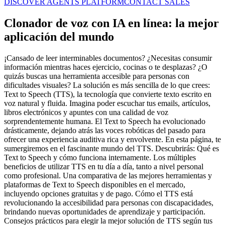
DISCOVER AGENTS PLATFORM
CONTACT SALES
Clonador de voz con IA en línea: la mejor
aplicación del mundo
¡Cansado de leer interminables documentos? ¿Necesitas consumir
información mientras haces ejercicio, cocinas o te desplazas? ¿O
quizás buscas una herramienta accesible para personas con
dificultades visuales? La solución es más sencilla de lo que crees:
Text to Speech (TTS), la tecnología que convierte texto escrito en
voz natural y fluida. Imagina poder escuchar tus emails, artículos,
libros electrónicos y apuntes con una calidad de voz
sorprendentemente humana. El Text to Speech ha evolucionado
drásticamente, dejando atrás las voces robóticas del pasado para
ofrecer una experiencia auditiva rica y envolvente. En esta página, te
sumergiremos en el fascinante mundo del TTS. Descubrirás: Qué es
Text to Speech y cómo funciona internamente. Los múltiples
beneficios de utilizar TTS en tu día a día, tanto a nivel personal
como profesional. Una comparativa de las mejores herramientas y
plataformas de Text to Speech disponibles en el mercado,
incluyendo opciones gratuitas y de pago. Cómo el TTS está
revolucionando la accesibilidad para personas con discapacidades,
brindando nuevas oportunidades de aprendizaje y participación.
Consejos prácticos para elegir la mejor solución de TTS según tus