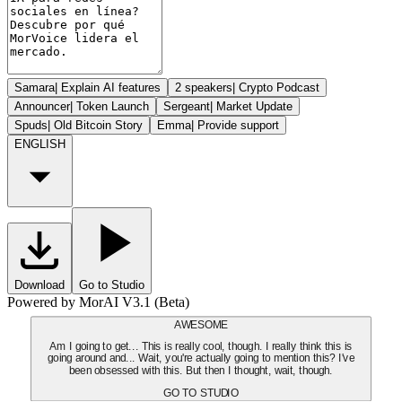
Samara
|
Explain AI features
2 speakers
|
Crypto Podcast
Announcer
|
Token Launch
Sergeant
|
Market Update
Spuds
|
Old Bitcoin Story
Emma
|
Provide support
ENGLISH
Download
Go to Studio
Powered by MorAI V3.1 (Beta)
AWESOME
Am I going to get... This is really cool, though. I really think this is
going around and... Wait, you're actually going to mention this? I've
been obsessed with this. But then I thought, wait, though.
GO TO STUDIO