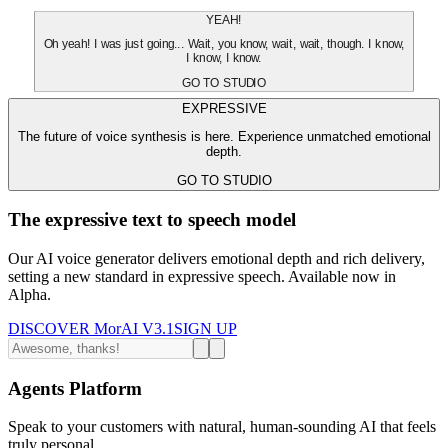
YEAH!
Oh yeah! I was just going... Wait, you know, wait, wait, though. I know,
I know, I know.
GO TO STUDIO
EXPRESSIVE
The future of voice synthesis is here. Experience unmatched emotional
depth.
GO TO STUDIO
The expressive text to speech model
Our AI voice generator delivers emotional depth and rich delivery,
setting a new standard in expressive speech. Available now in
Alpha.
DISCOVER MorAI V3.1
SIGN UP
Agents Platform
Speak to your customers with natural, human-sounding AI that feels
truly personal.