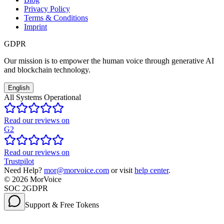
Privacy Policy
Terms & Conditions
Imprint
GDPR
Our mission is to empower the human voice through generative AI
and blockchain technology.
English
All Systems Operational
Read our reviews on
G2
Read our reviews on
Trustpilot
Need Help?
mor@morvoice.com
or visit
help center
.
©
2026
MorVoice
SOC 2
GDPR
Support & Free Tokens