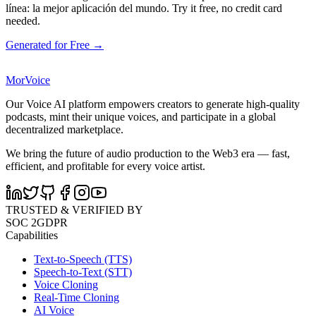
línea: la mejor aplicación del mundo. Try it free, no credit card
needed.
Generated for Free →
MorVoice
Our Voice AI platform empowers creators to generate high-quality
podcasts, mint their unique voices, and participate in a global
decentralized marketplace.
We bring the future of audio production to the Web3 era — fast,
efficient, and profitable for every voice artist.
TRUSTED & VERIFIED BY
SOC 2
GDPR
Capabilities
Text-to-Speech (TTS)
Speech-to-Text (STT)
Voice Cloning
Real-Time Cloning
AI Voice