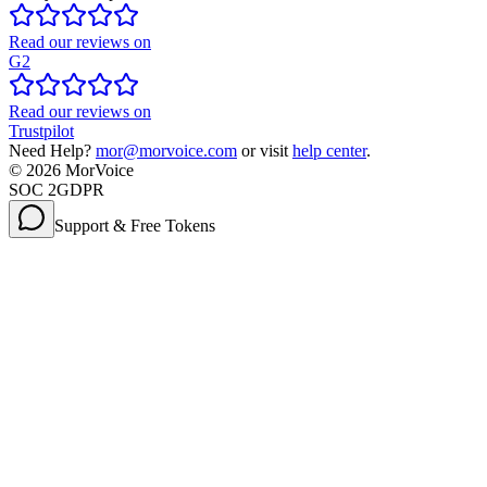
Read our reviews on
G2
Read our reviews on
Trustpilot
Need Help?
mor@morvoice.com
or visit
help center
.
©
2026
MorVoice
SOC 2
GDPR
Support & Free Tokens