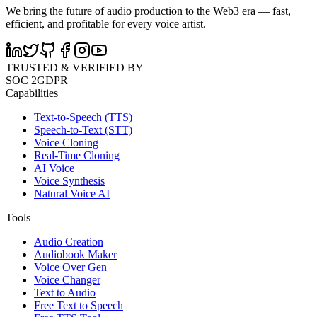
We bring the future of audio production to the Web3 era — fast,
efficient, and profitable for every voice artist.
TRUSTED & VERIFIED BY
SOC 2
GDPR
Capabilities
Text-to-Speech (TTS)
Speech-to-Text (STT)
Voice Cloning
Real-Time Cloning
AI Voice
Voice Synthesis
Natural Voice AI
Tools
Audio Creation
Audiobook Maker
Voice Over Gen
Voice Changer
Text to Audio
Free Text to Speech