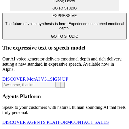
I know, I know.
GO TO STUDIO
EXPRESSIVE
The future of voice synthesis is here. Experience unmatched emotional
depth.
GO TO STUDIO
The expressive text to speech model
Our AI voice generator delivers emotional depth and rich delivery,
setting a new standard in expressive speech. Available now in
Alpha.
DISCOVER MorAI V3.1
SIGN UP
Agents Platform
Speak to your customers with natural, human-sounding AI that feels
truly personal.
DISCOVER AGENTS PLATFORM
CONTACT SALES