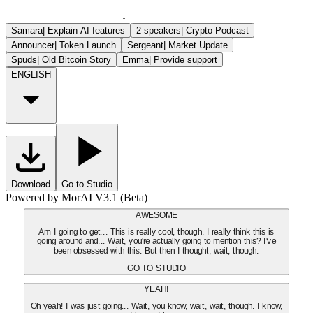
Samara
|
Explain AI features
2 speakers
|
Crypto Podcast
Announcer
|
Token Launch
Sergeant
|
Market Update
Spuds
|
Old Bitcoin Story
Emma
|
Provide support
ENGLISH
Download
Go to Studio
Powered by MorAI V3.1 (Beta)
AWESOME
Am I going to get... This is really cool, though. I really think this is
going around and... Wait, you're actually going to mention this? I've
been obsessed with this. But then I thought, wait, though.
GO TO STUDIO
YEAH!
Oh yeah! I was just going... Wait, you know, wait, wait, though. I know,