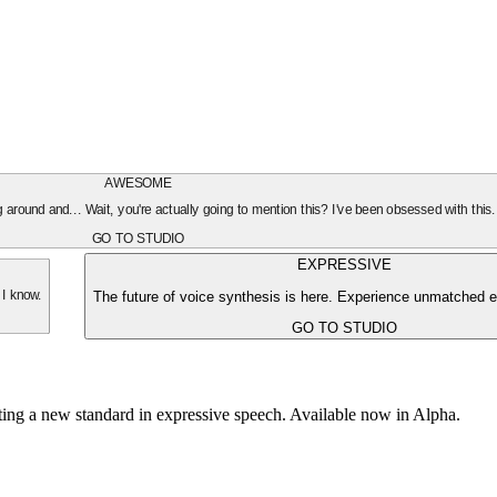
AWESOME
oing around and... Wait, you're actually going to mention this? I've been obsessed with this
GO TO STUDIO
EXPRESSIVE
The future of voice synthesis is here. Experience unmatched e
 I know.
GO TO STUDIO
tting a new standard in expressive speech. Available now in Alpha.