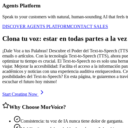
Agents Platform
Speak to your customers with natural, human-sounding AI that feels tr
DISCOVER AGENTS PLATFORM
CONTACT SALES
Clona tu voz: estar en todas partes a la vez
¡Dale Voz a tus Palabras! Descubre el Poder del Text-to-Speech (TTS)
emails o artículos. Con la tecnología Text-to-Speech (TTS), ahora pu
optimizar tu tiempo es crucial. El Text-to-Speech no es solo una herram
viajar. Mejorar la accesibilidad: Facilita el acceso a la información p
académicos y noticias con una experiencia auditiva enriquecedora. Cre
posibilidades del Text-to-Speech? En esta página, te guiaremos a trav
escuchar el futuro hoy mismo!
Start Creating Now
Why Choose MorVoice?
Consistencia: tu voz de IA nunca tiene dolor de garganta.