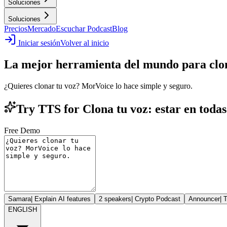
Soluciones
Soluciones
Precios
Mercado
Escuchar Podcast
Blog
Iniciar sesión
Volver al inicio
La mejor herramienta del mundo para clon
¿Quieres clonar tu voz? MorVoice lo hace simple y seguro.
Try TTS for Clona tu voz: estar en todas 
Free Demo
Samara
|
Explain AI features
2 speakers
|
Crypto Podcast
Announcer
|
T
ENGLISH