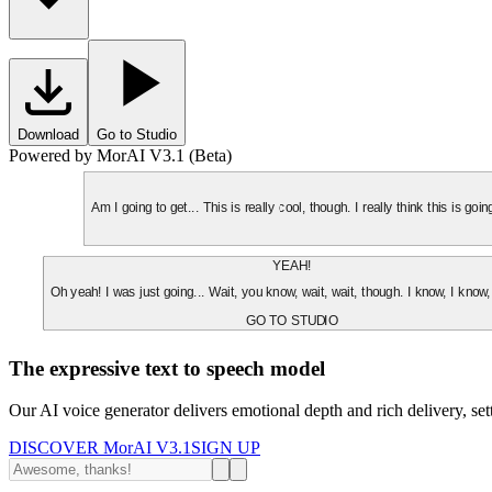
Download
Go to Studio
Powered by MorAI V3.1 (Beta)
Am I going to get... This is really cool, though. I really think this is g
YEAH!
Oh yeah! I was just going... Wait, you know, wait, wait, though. I know, I know,
GO TO STUDIO
The expressive text to speech model
Our AI voice generator delivers emotional depth and rich delivery, se
DISCOVER MorAI V3.1
SIGN UP