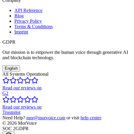
Company
API Reference
Blog
Privacy Policy
Terms & Conditions
Imprint
GDPR
Our mission is to empower the human voice through generative AI
and blockchain technology.
English
All Systems Operational
Read our reviews on
G2
Read our reviews on
Trustpilot
Need Help?
mor@morvoice.com
or visit
help center
.
©
2026
MorVoice
SOC 2
GDPR