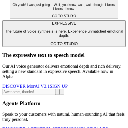
Oh yeah! I was just going... Wait, you know, wait, wait, though. I know,
I know, I know.
GO TO STUDIO
EXPRESSIVE
The future of voice synthesis is here. Experience unmatched emotional
depth.
GO TO STUDIO
The expressive text to speech model
Our AI voice generator delivers emotional depth and rich delivery,
setting a new standard in expressive speech. Available now in
Alpha.
DISCOVER MorAI V3.1
SIGN UP
Agents Platform
Speak to your customers with natural, human-sounding AI that feels
truly personal.