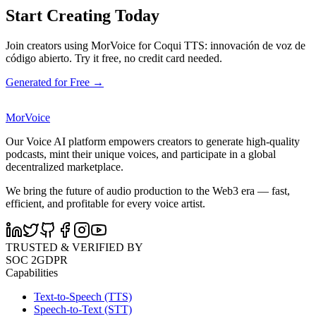
Start Creating Today
Join creators using MorVoice for Coqui TTS: innovación de voz de
código abierto. Try it free, no credit card needed.
Generated for Free →
MorVoice
Our Voice AI platform empowers creators to generate high-quality
podcasts, mint their unique voices, and participate in a global
decentralized marketplace.
We bring the future of audio production to the Web3 era — fast,
efficient, and profitable for every voice artist.
TRUSTED & VERIFIED BY
SOC 2
GDPR
Capabilities
Text-to-Speech (TTS)
Speech-to-Text (STT)