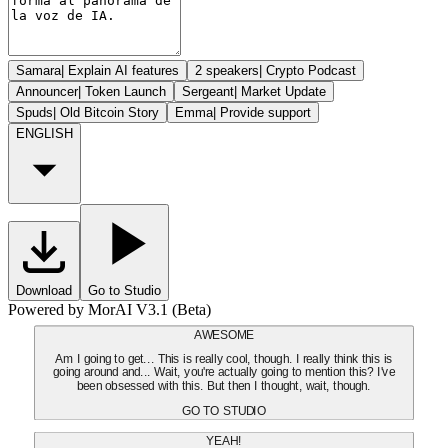
Samara
|
Explain AI features
2 speakers
|
Crypto Podcast
Announcer
|
Token Launch
Sergeant
|
Market Update
Spuds
|
Old Bitcoin Story
Emma
|
Provide support
ENGLISH
Download
Go to Studio
Powered by MorAI V3.1 (Beta)
AWESOME
Am I going to get... This is really cool, though. I really think this is
going around and... Wait, you're actually going to mention this? I've
been obsessed with this. But then I thought, wait, though.
GO TO STUDIO
YEAH!