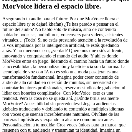
MorVoice lidera el espacio libre.
Asegurando tu audio para el futuro: Por qué MorVoice lidera el
espacio libre (y te dejará khafan) ¿Te has parado a pensar en el
futuro del audio? No hablo solo de música, sino de contenido
hablado: podcasts, audiolibros, voiceovers para vídeos, asistentes
virtuales… ¡Todo! Si no estás prestando atención a la revolución de
la voz impulsada por la inteligencia artificial, te estás quedando
atrás. Y no queremos eso, ¿verdad? Queremos que estés al frente,
innovando y conquistando el mundo del audio. Y ahí es donde
MorVoice entra en juego, liderando el camino hacia un futuro donde
la accesibilidad, la personalización y la eficiencia son la norma. La
tecnología de voz con IA no es solo una moda pasajera; es una
transformación fundamental. Imagina poder crear contenido de
audio de alta calidad en cuestión de minutos, sin necesidad de
contratar locutores profesionales, reservar estudios de grabación ni
lidiar con horarios complicados. Con MorVoice, esto es una
realidad. Pero la cosa no se queda ahí. ¿Dónde brilla realmente
MorVoice? Accesibilidad sin precedentes: Llega a audiencias
globales traduciendo y doblando tu contenido a múltiples idiomas
con voces que suenan increíblemente naturales. Olvídate de las
barreras lingüísticas y expande tu alcance como nunca antes.
Personalización a tu medida: Crea voces únicas para tu marca, que
resuenen con tu audiencia y transmitan tu identidad. Imagina un