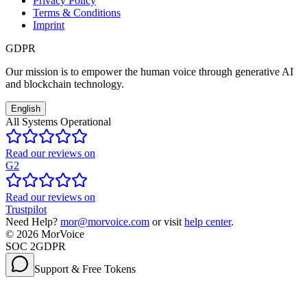
Privacy Policy
Terms & Conditions
Imprint
GDPR
Our mission is to empower the human voice through generative AI
and blockchain technology.
English
All Systems Operational
Read our reviews on
G2
Read our reviews on
Trustpilot
Need Help?
mor@morvoice.com
or visit
help center
.
©
2026
MorVoice
SOC 2
GDPR
Support & Free Tokens