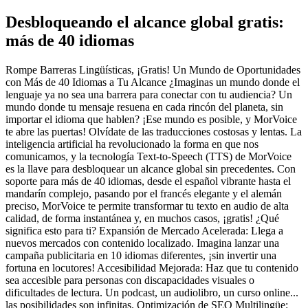
Desbloqueando el alcance global gratis:
más de 40 idiomas
Rompe Barreras Lingüísticas, ¡Gratis! Un Mundo de Oportunidades
con Más de 40 Idiomas a Tu Alcance ¿Imaginas un mundo donde el
lenguaje ya no sea una barrera para conectar con tu audiencia? Un
mundo donde tu mensaje resuena en cada rincón del planeta, sin
importar el idioma que hablen? ¡Ese mundo es posible, y MorVoice
te abre las puertas! Olvídate de las traducciones costosas y lentas. La
inteligencia artificial ha revolucionado la forma en que nos
comunicamos, y la tecnología Text-to-Speech (TTS) de MorVoice
es la llave para desbloquear un alcance global sin precedentes. Con
soporte para más de 40 idiomas, desde el español vibrante hasta el
mandarín complejo, pasando por el francés elegante y el alemán
preciso, MorVoice te permite transformar tu texto en audio de alta
calidad, de forma instantánea y, en muchos casos, ¡gratis! ¿Qué
significa esto para ti? Expansión de Mercado Acelerada: Llega a
nuevos mercados con contenido localizado. Imagina lanzar una
campaña publicitaria en 10 idiomas diferentes, ¡sin invertir una
fortuna en locutores! Accesibilidad Mejorada: Haz que tu contenido
sea accesible para personas con discapacidades visuales o
dificultades de lectura. Un podcast, un audiolibro, un curso online...
las posibilidades son infinitas. Optimización de SEO Multilingüe: