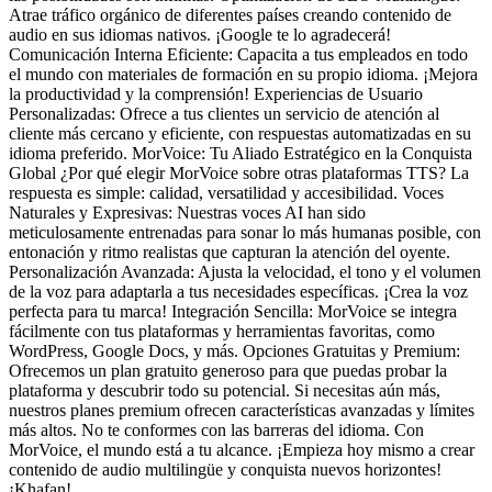
Atrae tráfico orgánico de diferentes países creando contenido de
audio en sus idiomas nativos. ¡Google te lo agradecerá!
Comunicación Interna Eficiente: Capacita a tus empleados en todo
el mundo con materiales de formación en su propio idioma. ¡Mejora
la productividad y la comprensión! Experiencias de Usuario
Personalizadas: Ofrece a tus clientes un servicio de atención al
cliente más cercano y eficiente, con respuestas automatizadas en su
idioma preferido. MorVoice: Tu Aliado Estratégico en la Conquista
Global ¿Por qué elegir MorVoice sobre otras plataformas TTS? La
respuesta es simple: calidad, versatilidad y accesibilidad. Voces
Naturales y Expresivas: Nuestras voces AI han sido
meticulosamente entrenadas para sonar lo más humanas posible, con
entonación y ritmo realistas que capturan la atención del oyente.
Personalización Avanzada: Ajusta la velocidad, el tono y el volumen
de la voz para adaptarla a tus necesidades específicas. ¡Crea la voz
perfecta para tu marca! Integración Sencilla: MorVoice se integra
fácilmente con tus plataformas y herramientas favoritas, como
WordPress, Google Docs, y más. Opciones Gratuitas y Premium:
Ofrecemos un plan gratuito generoso para que puedas probar la
plataforma y descubrir todo su potencial. Si necesitas aún más,
nuestros planes premium ofrecen características avanzadas y límites
más altos. No te conformes con las barreras del idioma. Con
MorVoice, el mundo está a tu alcance. ¡Empieza hoy mismo a crear
contenido de audio multilingüe y conquista nuevos horizontes!
¡Khafan!