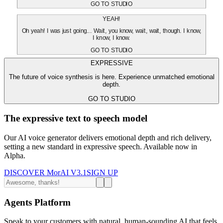
GO TO STUDIO
YEAH!
Oh yeah! I was just going... Wait, you know, wait, wait, though. I know,
I know, I know.
GO TO STUDIO
EXPRESSIVE
The future of voice synthesis is here. Experience unmatched emotional
depth.
GO TO STUDIO
The expressive text to speech model
Our AI voice generator delivers emotional depth and rich delivery,
setting a new standard in expressive speech. Available now in
Alpha.
DISCOVER MorAI V3.1
SIGN UP
Agents Platform
Speak to your customers with natural, human-sounding AI that feels