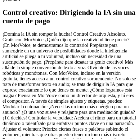
Control creativo: Dirigiendo la IA sin una
cuenta de pago
¡Domina la IA sin romper la hucha! Control Creativo Absoluto,
Gratis con MorVoice ¿Quién dijo que la creatividad tiene precio?
¡En MorVoice, te demostramos lo contrario! Prepárate para
sumergirte en un universo de posibilidades donde la inteligencia
artificial se pliega a tu voluntad, incluso sin necesidad de una
suscripción de pago. ¡Prepárate para desatar tu genio creativo! Más
allá de la simple conversión de texto a voz: Olvídate de las voces
robóticas y monótonas. Con MorVoice, incluso en la versión
gratuita, tienes acceso a un control creativo sorprendente. No solo se
trata de transformar texto en audio; se trata de dirigir la IA para que
exprese exactamente lo que tienes en mente. ¿Cómo logramos esta
magia? Piensa en MorVoice como un director de orquesta, y tú eres
el compositor. A través de simples ajustes y etiquetas, puedes:
Modular la entonación: ¿Necesitas un tono más enérgico para un
anuncio? ¿O una voz suave y relajante para una meditación guiada?
¡Tú decides! Controlar la velocidad: Acelera el ritmo para un tutorial
dinámico o ralentízalo para enfatizar puntos clave en una narración.
Ajustar el volumen: Prioriza ciertas frases o palabras subiendo el
volumen, mientras que otras pueden tener un tono más discreto.