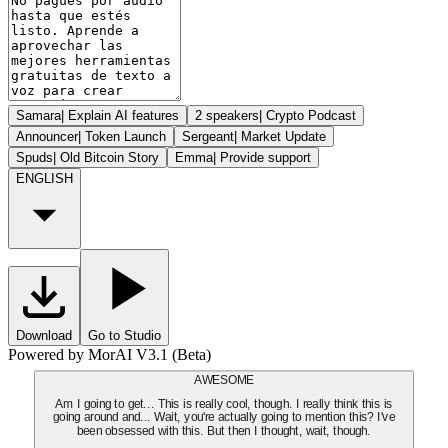
Samara
|
Explain AI features
2 speakers
|
Crypto Podcast
Announcer
|
Token Launch
Sergeant
|
Market Update
Spuds
|
Old Bitcoin Story
Emma
|
Provide support
ENGLISH
Download
Go to Studio
Powered by MorAI V3.1 (Beta)
AWESOME
Am I going to get... This is really cool, though. I really think this is
going around and... Wait, you're actually going to mention this? I've
been obsessed with this. But then I thought, wait, though.