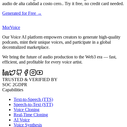
audio de alta calidad a costo cero.. Try it free, no credit card needed.
Generated for Free →
MorVoice
Our Voice AI platform empowers creators to generate high-quality
podcasts, mint their unique voices, and participate in a global
decentralized marketplace.
We bring the future of audio production to the Web3 era — fast,
efficient, and profitable for every voice artist.
TRUSTED & VERIFIED BY
SOC 2
GDPR
Capabilities
Text-to-Speech (TTS)
Speech-to-Text (STT)
Voice Cloning
Real-Time Cloning
AI Voice
Voice Synthesis