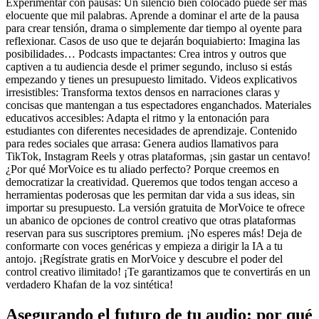
Experimentar con pausas: Un silencio bien colocado puede ser más
elocuente que mil palabras. Aprende a dominar el arte de la pausa
para crear tensión, drama o simplemente dar tiempo al oyente para
reflexionar. Casos de uso que te dejarán boquiabierto: Imagina las
posibilidades… Podcasts impactantes: Crea intros y outros que
captiven a tu audiencia desde el primer segundo, incluso si estás
empezando y tienes un presupuesto limitado. Videos explicativos
irresistibles: Transforma textos densos en narraciones claras y
concisas que mantengan a tus espectadores enganchados. Materiales
educativos accesibles: Adapta el ritmo y la entonación para
estudiantes con diferentes necesidades de aprendizaje. Contenido
para redes sociales que arrasa: Genera audios llamativos para
TikTok, Instagram Reels y otras plataformas, ¡sin gastar un centavo!
¿Por qué MorVoice es tu aliado perfecto? Porque creemos en
democratizar la creatividad. Queremos que todos tengan acceso a
herramientas poderosas que les permitan dar vida a sus ideas, sin
importar su presupuesto. La versión gratuita de MorVoice te ofrece
un abanico de opciones de control creativo que otras plataformas
reservan para sus suscriptores premium. ¡No esperes más! Deja de
conformarte con voces genéricas y empieza a dirigir la IA a tu
antojo. ¡Regístrate gratis en MorVoice y descubre el poder del
control creativo ilimitado! ¡Te garantizamos que te convertirás en un
verdadero Khafan de la voz sintética!
Asegurando el futuro de tu audio: por qué