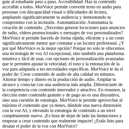
guíe al estudiante paso a paso. Accesibilidad: Haz tu contenido
accesible a todos. MorVoice permite convertir texto en audio para
personas con discapacidad visual o dificultades de lectura,
ampliando significativamente tu audiencia y demostrando tu
compromiso con la inclusión. Automatización: Automatiza la
creación de contenido. ¿Necesitas generar locuciones para anuncios
de radio, vídeos promocionales o mensajes de voz personalizados?
MorVoice te permite hacerlo de forma rápida, eficiente y a un costo
significativamente menor que contratar a un locutor profesional. ¿Y
por qué MorVoice es la mejor opción? Porque no solo te ofrecemos
una tecnología de voz AI excepcional, sino también una plataforma
intuitiva y fácil de usar, con opciones de personalización avanzadas
que te permiten ajustar la velocidad, el tono y la entonación de la
voz para adaptarla a tus necesidades específicas. MorVoice te da el
poder de: Crear contenido de audio de alta calidad en minutos.
Ahorrar tiempo y dinero en la producción de audio. Ampliar tu
alcance y conectar con una audiencia más amplia. Diferenciarte de
la competencia con contenido innovador y atractivo. En resumen, la
elección entre contenido gratuito y de pago no es una disyuntiva,
sino una cuestión de estrategia. MorVoice te permite aprovechar al
máximo el contenido que ya tienes, dándole una nueva dimensión
con la voz AI, y elevando tu estrategia de contenido a un nivel
completamente nuevo. ¡Es hora de dejar de lado las limitaciones y
empezar a crear contenido que realmente impacte! ¿Estás listo para
desatar el poder de la voz con MorVoice?