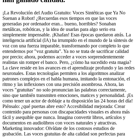
¡La Revolución del Audio Gratuito: Voces Sintéticas que Ya No
Suenan a Robot! ¿Recuerdas esos tiempos en que las voces
generadas por ordenador eran... bueno, horribles? Sonaban
metálicas, robóticas, y la idea de usarlas para algo serio era
simplemente impensable. ¡Khafan! Esas épocas quedaron atrás. La
inteligencia artificial (IA) ha irrumpido en el mundo de la síntesis de
voz con una fuerza imparable, transformando por completo lo que
entendemos por "voz gratuita". Ya no se trata de sacrificar calidad
por precio; ahora, podemos acceder a voces sorprendentemente
realistas sin romper el banco. Pero, ¿cómo ha sucedido esta magia?
La clave reside en los avances en el aprendizaje profundo y las redes
neuronales. Estas tecnologías permiten a los algoritmos analizar
patrones complejos en el habla humana, imitando la entonación, el
ritmo y las inflexiones con una precisión asombrosa. Ahora, las
voces "gratuitas" no solo pronuncian las palabras correctamente,
sino que también transmiten emociones, matices y personalidad. ¡Es
como tener un actor de doblaje a tu disposición las 24 horas del día!
Piénsalo: ¿qué puertas abre esto? Accesibilidad mejorada: Crear
contenido para personas con discapacidades visuales es ahora más
fácil y asequible que nunca. Imagina convertir libros, artículos y
documentos en audiolibros con voces naturales y atractivas.
Marketing innovador: Olvídate de los costosos estudios de
grabación. Las voces gratuitas de alta calidad son perfectas para