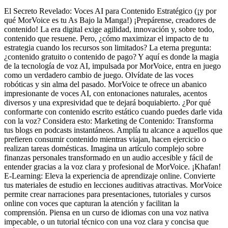
El Secreto Revelado: Voces AI para Contenido Estratégico (¡y por
qué MorVoice es tu As Bajo la Manga!) ¡Prepárense, creadores de
contenido! La era digital exige agilidad, innovación y, sobre todo,
contenido que resuene. Pero, ¿cómo maximizar el impacto de tu
estrategia cuando los recursos son limitados? La eterna pregunta:
¿contenido gratuito o contenido de pago? Y aquí es donde la magia
de la tecnología de voz AI, impulsada por MorVoice, entra en juego
como un verdadero cambio de juego. Olvídate de las voces
robóticas y sin alma del pasado. MorVoice te ofrece un abanico
impresionante de voces AI, con entonaciones naturales, acentos
diversos y una expresividad que te dejará boquiabierto. ¿Por qué
conformarte con contenido escrito estático cuando puedes darle vida
con la voz? Considera esto: Marketing de Contenido: Transforma
tus blogs en podcasts instantáneos. Amplía tu alcance a aquellos que
prefieren consumir contenido mientras viajan, hacen ejercicio o
realizan tareas domésticas. Imagina un artículo complejo sobre
finanzas personales transformado en un audio accesible y fácil de
entender gracias a la voz clara y profesional de MorVoice. ¡Khafan!
E-Learning: Eleva la experiencia de aprendizaje online. Convierte
tus materiales de estudio en lecciones auditivas atractivas. MorVoice
permite crear narraciones para presentaciones, tutoriales y cursos
online con voces que capturan la atención y facilitan la
comprensión. Piensa en un curso de idiomas con una voz nativa
impecable, o un tutorial técnico con una voz clara y concisa que