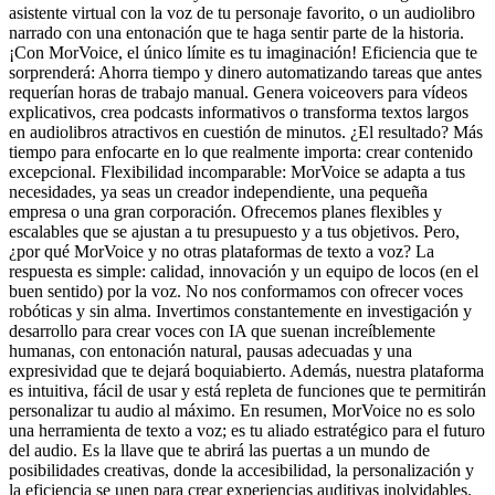
asistente virtual con la voz de tu personaje favorito, o un audiolibro
narrado con una entonación que te haga sentir parte de la historia.
¡Con MorVoice, el único límite es tu imaginación! Eficiencia que te
sorprenderá: Ahorra tiempo y dinero automatizando tareas que antes
requerían horas de trabajo manual. Genera voiceovers para vídeos
explicativos, crea podcasts informativos o transforma textos largos
en audiolibros atractivos en cuestión de minutos. ¿El resultado? Más
tiempo para enfocarte en lo que realmente importa: crear contenido
excepcional. Flexibilidad incomparable: MorVoice se adapta a tus
necesidades, ya seas un creador independiente, una pequeña
empresa o una gran corporación. Ofrecemos planes flexibles y
escalables que se ajustan a tu presupuesto y a tus objetivos. Pero,
¿por qué MorVoice y no otras plataformas de texto a voz? La
respuesta es simple: calidad, innovación y un equipo de locos (en el
buen sentido) por la voz. No nos conformamos con ofrecer voces
robóticas y sin alma. Invertimos constantemente en investigación y
desarrollo para crear voces con IA que suenan increíblemente
humanas, con entonación natural, pausas adecuadas y una
expresividad que te dejará boquiabierto. Además, nuestra plataforma
es intuitiva, fácil de usar y está repleta de funciones que te permitirán
personalizar tu audio al máximo. En resumen, MorVoice no es solo
una herramienta de texto a voz; es tu aliado estratégico para el futuro
del audio. Es la llave que te abrirá las puertas a un mundo de
posibilidades creativas, donde la accesibilidad, la personalización y
la eficiencia se unen para crear experiencias auditivas inolvidables.