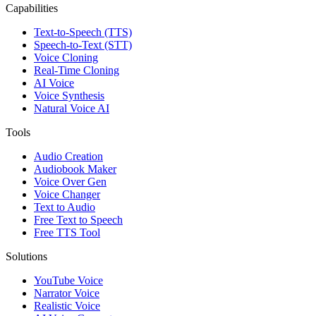
Capabilities
Text-to-Speech (TTS)
Speech-to-Text (STT)
Voice Cloning
Real-Time Cloning
AI Voice
Voice Synthesis
Natural Voice AI
Tools
Audio Creation
Audiobook Maker
Voice Over Gen
Voice Changer
Text to Audio
Free Text to Speech
Free TTS Tool
Solutions
YouTube Voice
Narrator Voice
Realistic Voice