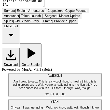
Samara
|
Explain AI features
2 speakers
|
Crypto Podcast
Announcer
|
Token Launch
Sergeant
|
Market Update
Spuds
|
Old Bitcoin Story
Emma
|
Provide support
ENGLISH
Download
Go to Studio
Powered by MorAI V3.1 (Beta)
AWESOME
Am I going to get... This is really cool, though. I really think this is
going around and... Wait, you're actually going to mention this? I've
been obsessed with this. But then I thought, wait, though.
GO TO STUDIO
YEAH!
Oh yeah! I was just going... Wait, you know, wait, wait, though. I know,