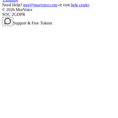
Trustpilot
Need Help?
mor@morvoice.com
or visit
help center
.
©
2026
MorVoice
SOC 2
GDPR
Support & Free Tokens