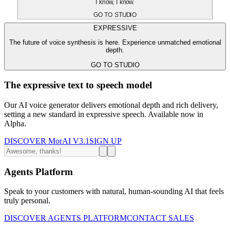
I know, I know.
GO TO STUDIO
EXPRESSIVE
The future of voice synthesis is here. Experience unmatched emotional
depth.
GO TO STUDIO
The expressive text to speech model
Our AI voice generator delivers emotional depth and rich delivery,
setting a new standard in expressive speech. Available now in
Alpha.
DISCOVER MorAI V3.1
SIGN UP
Agents Platform
Speak to your customers with natural, human-sounding AI that feels
truly personal.
DISCOVER AGENTS PLATFORM
CONTACT SALES