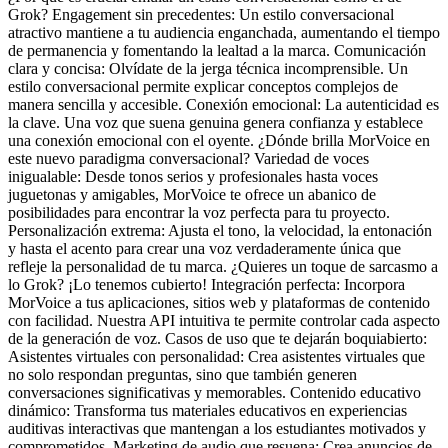
Grok? Engagement sin precedentes: Un estilo conversacional
atractivo mantiene a tu audiencia enganchada, aumentando el tiempo
de permanencia y fomentando la lealtad a la marca. Comunicación
clara y concisa: Olvídate de la jerga técnica incomprensible. Un
estilo conversacional permite explicar conceptos complejos de
manera sencilla y accesible. Conexión emocional: La autenticidad es
la clave. Una voz que suena genuina genera confianza y establece
una conexión emocional con el oyente. ¿Dónde brilla MorVoice en
este nuevo paradigma conversacional? Variedad de voces
inigualable: Desde tonos serios y profesionales hasta voces
juguetonas y amigables, MorVoice te ofrece un abanico de
posibilidades para encontrar la voz perfecta para tu proyecto.
Personalización extrema: Ajusta el tono, la velocidad, la entonación
y hasta el acento para crear una voz verdaderamente única que
refleje la personalidad de tu marca. ¿Quieres un toque de sarcasmo a
lo Grok? ¡Lo tenemos cubierto! Integración perfecta: Incorpora
MorVoice a tus aplicaciones, sitios web y plataformas de contenido
con facilidad. Nuestra API intuitiva te permite controlar cada aspecto
de la generación de voz. Casos de uso que te dejarán boquiabierto:
Asistentes virtuales con personalidad: Crea asistentes virtuales que
no solo respondan preguntas, sino que también generen
conversaciones significativas y memorables. Contenido educativo
dinámico: Transforma tus materiales educativos en experiencias
auditivas interactivas que mantengan a los estudiantes motivados y
comprometidos. Marketing de audio que resuena: Crea anuncios de