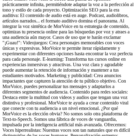
prácticamente infinita, permitiéndote adaptar la voz a la perfección al
tono y estilo de cada proyecto. Optimización SEO para la era
auditiva: El contenido de audio está en auge. Podcast, audiolibros,
artículos narrados... el formato auditivo domina el panorama. Al
integrar la voz sintética de MorVoice en tu estrategia de contenido,
optimizas tu presencia online para las búsquedas por voz y atraes a
una audiencia aún mayor. Casos de uso que te harán exclamar
"¡Guau!": Videojuegos: Crea personajes memorables con voces
únicas y expresivas. MorVoice te permite iterar rápidamente y
experimentar con diferentes opciones hasta encontrar la voz perfecta
para cada personaje. E-learning: Transforma tus cursos online en
experiencias inmersivas y atractivas. Una voz clara y agradable
puede aumentar la retención de información y mantener a tus
estudiantes motivados. Marketing y publicidad: Crea anuncios
impactantes que capturen la atención de tu público objetivo. Con
MorVoice, puedes personalizar tus mensajes y adaptarlos a
diferentes segmentos de audiencia. Contenido para redes sociales:
Destaca entre la multitud con videos y audios que tengan una voz
distintiva y profesional. MorVoice te ayuda a crear contenido viral
que conecte con tu audiencia a un nivel emocional. ¿Por qué
MorVoice es la elección obvia? No somos solo otra plataforma de
Text-to-Speech. Somos una fábrica de voces de vanguardia,
impulsada por la inteligencia artificial más avanzada. Ofrecemos:
Voces hiperrealistas: Nuestras voces son tan naturales que es difícil
distinguirlas de las voces humanas. Personalización extrema: