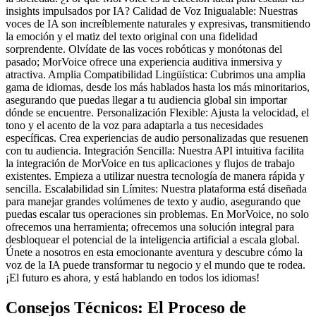
insights impulsados por IA? Calidad de Voz Inigualable: Nuestras
voces de IA son increíblemente naturales y expresivas, transmitiendo
la emoción y el matiz del texto original con una fidelidad
sorprendente. Olvídate de las voces robóticas y monótonas del
pasado; MorVoice ofrece una experiencia auditiva inmersiva y
atractiva. Amplia Compatibilidad Lingüística: Cubrimos una amplia
gama de idiomas, desde los más hablados hasta los más minoritarios,
asegurando que puedas llegar a tu audiencia global sin importar
dónde se encuentre. Personalización Flexible: Ajusta la velocidad, el
tono y el acento de la voz para adaptarla a tus necesidades
específicas. Crea experiencias de audio personalizadas que resuenen
con tu audiencia. Integración Sencilla: Nuestra API intuitiva facilita
la integración de MorVoice en tus aplicaciones y flujos de trabajo
existentes. Empieza a utilizar nuestra tecnología de manera rápida y
sencilla. Escalabilidad sin Límites: Nuestra plataforma está diseñada
para manejar grandes volúmenes de texto y audio, asegurando que
puedas escalar tus operaciones sin problemas. En MorVoice, no solo
ofrecemos una herramienta; ofrecemos una solución integral para
desbloquear el potencial de la inteligencia artificial a escala global.
Únete a nosotros en esta emocionante aventura y descubre cómo la
voz de la IA puede transformar tu negocio y el mundo que te rodea.
¡El futuro es ahora, y está hablando en todos los idiomas!
Consejos Técnicos: El Proceso de