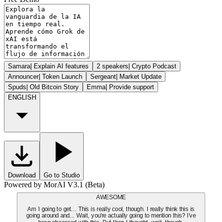
Samara
|
Explain AI features
2 speakers
|
Crypto Podcast
Announcer
|
Token Launch
Sergeant
|
Market Update
Spuds
|
Old Bitcoin Story
Emma
|
Provide support
ENGLISH
Download
Go to Studio
Powered by MorAI V3.1 (Beta)
AWESOME
Am I going to get... This is really cool, though. I really think this is
going around and... Wait, you're actually going to mention this? I've