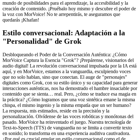
mundo de posibilidades para el aprendizaje, la accesibilidad y la
creación de contenido. ¡Pruébalo hoy mismo y descubre el poder de
la voz con MorVoice! No te arrepentirás, te aseguramos que
quedarás ¡Khafan!
Estilo conversacional: Adaptación a la
"Personalidad" de Grok
Desbloqueando el Poder de la Conversación Auténtica: ¿Cómo
MorVoice Captura la Esencia "Grok"? ¡Prepárense, visionarios del
audio digital! La revolución conversacional impulsada por la IA está
aquí, y en MorVoice, estamos a la vanguardia, esculpiendo voces
que no solo hablan, sino que conectan. El auge de "personajes"
digitales como Grok, con su estilo único y su capacidad para generar
interacciones auténticas, nos ha demostrado el hambre insaciable por
contenido que se sienta… real. Pero, ¿cómo se traduce esa magia en
la práctica? ¿Cómo logramos que una voz sintética emane la misma
chispa, el mismo ingenio y la misma empatía que un ser humano?
La respuesta, mis estimados, reside en la precisión y la
personalización. Olvídense de las voces robóticas y monótonas del
pasado. MorVoice ha reinventado el juego. Nuestra tecnología de
Text-to-Speech (TTS) de vanguardia no se limita a convertir texto
en sonido; lo transforma en una experiencia auditiva cautivadora.
¿Por qué es crucial emular un estilo conversacional como el de