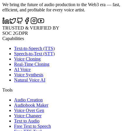
We bring the future of audio production to the Web3 era — fast,
efficient, and profitable for every voice artist.
TRUSTED & VERIFIED BY
SOC 2
GDPR
Capabilities
Text-to-Speech (TTS)
Speech-to-Text (STT)
Voice Cloning
Real-Time Cloning
AI Voice
Voice Synthesis
Natural Voice AI
Tools
Audio Creation
Audiobook Maker
Voice Over Gen
Voice Changer
Text to Audio
Free Text to Speech