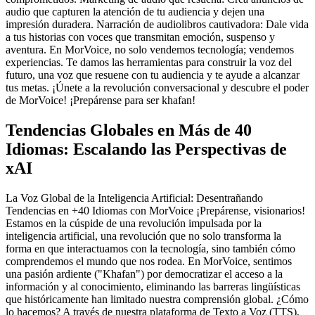
audio que capturen la atención de tu audiencia y dejen una
impresión duradera. Narración de audiolibros cautivadora: Dale vida
a tus historias con voces que transmitan emoción, suspenso y
aventura. En MorVoice, no solo vendemos tecnología; vendemos
experiencias. Te damos las herramientas para construir la voz del
futuro, una voz que resuene con tu audiencia y te ayude a alcanzar
tus metas. ¡Únete a la revolución conversacional y descubre el poder
de MorVoice! ¡Prepárense para ser khafan!
Tendencias Globales en Más de 40
Idiomas: Escalando las Perspectivas de
xAI
La Voz Global de la Inteligencia Artificial: Desentrañando
Tendencias en +40 Idiomas con MorVoice ¡Prepárense, visionarios!
Estamos en la cúspide de una revolución impulsada por la
inteligencia artificial, una revolución que no solo transforma la
forma en que interactuamos con la tecnología, sino también cómo
comprendemos el mundo que nos rodea. En MorVoice, sentimos
una pasión ardiente ("Khafan") por democratizar el acceso a la
información y al conocimiento, eliminando las barreras lingüísticas
que históricamente han limitado nuestra comprensión global. ¿Cómo
lo hacemos? A través de nuestra plataforma de Texto a Voz (TTS),