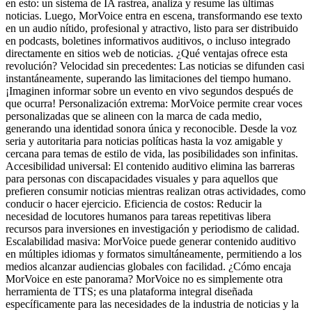
en esto: un sistema de IA rastrea, analiza y resume las últimas
noticias. Luego, MorVoice entra en escena, transformando ese texto
en un audio nítido, profesional y atractivo, listo para ser distribuido
en podcasts, boletines informativos auditivos, o incluso integrado
directamente en sitios web de noticias. ¿Qué ventajas ofrece esta
revolución? Velocidad sin precedentes: Las noticias se difunden casi
instantáneamente, superando las limitaciones del tiempo humano.
¡Imaginen informar sobre un evento en vivo segundos después de
que ocurra! Personalización extrema: MorVoice permite crear voces
personalizadas que se alineen con la marca de cada medio,
generando una identidad sonora única y reconocible. Desde la voz
seria y autoritaria para noticias políticas hasta la voz amigable y
cercana para temas de estilo de vida, las posibilidades son infinitas.
Accesibilidad universal: El contenido auditivo elimina las barreras
para personas con discapacidades visuales y para aquellos que
prefieren consumir noticias mientras realizan otras actividades, como
conducir o hacer ejercicio. Eficiencia de costos: Reducir la
necesidad de locutores humanos para tareas repetitivas libera
recursos para inversiones en investigación y periodismo de calidad.
Escalabilidad masiva: MorVoice puede generar contenido auditivo
en múltiples idiomas y formatos simultáneamente, permitiendo a los
medios alcanzar audiencias globales con facilidad. ¿Cómo encaja
MorVoice en este panorama? MorVoice no es simplemente otra
herramienta de TTS; es una plataforma integral diseñada
específicamente para las necesidades de la industria de noticias y la