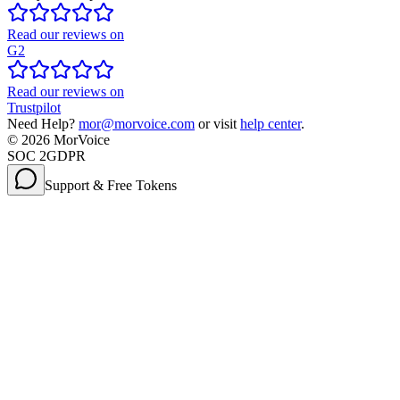
Read our reviews on
G2
Read our reviews on
Trustpilot
Need Help?
mor@morvoice.com
or visit
help center
.
©
2026
MorVoice
SOC 2
GDPR
Support & Free Tokens