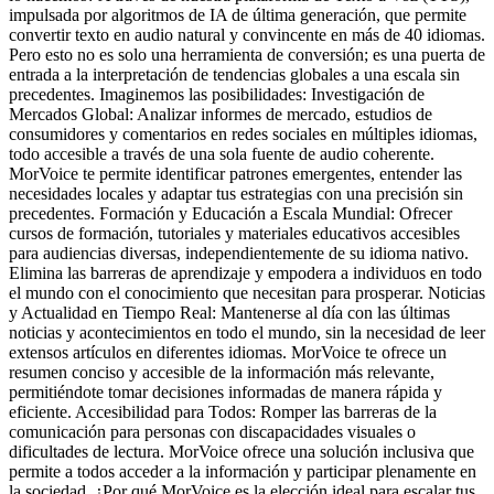
impulsada por algoritmos de IA de última generación, que permite
convertir texto en audio natural y convincente en más de 40 idiomas.
Pero esto no es solo una herramienta de conversión; es una puerta de
entrada a la interpretación de tendencias globales a una escala sin
precedentes. Imaginemos las posibilidades: Investigación de
Mercados Global: Analizar informes de mercado, estudios de
consumidores y comentarios en redes sociales en múltiples idiomas,
todo accesible a través de una sola fuente de audio coherente.
MorVoice te permite identificar patrones emergentes, entender las
necesidades locales y adaptar tus estrategias con una precisión sin
precedentes. Formación y Educación a Escala Mundial: Ofrecer
cursos de formación, tutoriales y materiales educativos accesibles
para audiencias diversas, independientemente de su idioma nativo.
Elimina las barreras de aprendizaje y empodera a individuos en todo
el mundo con el conocimiento que necesitan para prosperar. Noticias
y Actualidad en Tiempo Real: Mantenerse al día con las últimas
noticias y acontecimientos en todo el mundo, sin la necesidad de leer
extensos artículos en diferentes idiomas. MorVoice te ofrece un
resumen conciso y accesible de la información más relevante,
permitiéndote tomar decisiones informadas de manera rápida y
eficiente. Accesibilidad para Todos: Romper las barreras de la
comunicación para personas con discapacidades visuales o
dificultades de lectura. MorVoice ofrece una solución inclusiva que
permite a todos acceder a la información y participar plenamente en
la sociedad. ¿Por qué MorVoice es la elección ideal para escalar tus