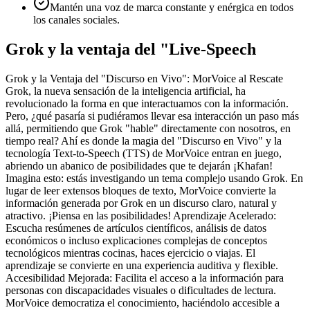
Mantén una voz de marca constante y enérgica en todos
los canales sociales.
Grok y la ventaja del "Live-Speech
Grok y la Ventaja del "Discurso en Vivo": MorVoice al Rescate
Grok, la nueva sensación de la inteligencia artificial, ha
revolucionado la forma en que interactuamos con la información.
Pero, ¿qué pasaría si pudiéramos llevar esa interacción un paso más
allá, permitiendo que Grok "hable" directamente con nosotros, en
tiempo real? Ahí es donde la magia del "Discurso en Vivo" y la
tecnología Text-to-Speech (TTS) de MorVoice entran en juego,
abriendo un abanico de posibilidades que te dejarán ¡Khafan!
Imagina esto: estás investigando un tema complejo usando Grok. En
lugar de leer extensos bloques de texto, MorVoice convierte la
información generada por Grok en un discurso claro, natural y
atractivo. ¡Piensa en las posibilidades! Aprendizaje Acelerado:
Escucha resúmenes de artículos científicos, análisis de datos
económicos o incluso explicaciones complejas de conceptos
tecnológicos mientras cocinas, haces ejercicio o viajas. El
aprendizaje se convierte en una experiencia auditiva y flexible.
Accesibilidad Mejorada: Facilita el acceso a la información para
personas con discapacidades visuales o dificultades de lectura.
MorVoice democratiza el conocimiento, haciéndolo accesible a