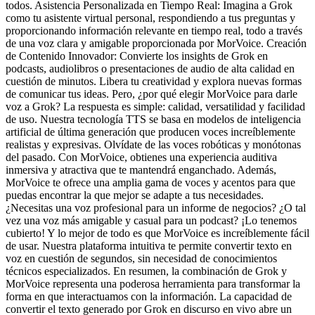
todos. Asistencia Personalizada en Tiempo Real: Imagina a Grok
como tu asistente virtual personal, respondiendo a tus preguntas y
proporcionando información relevante en tiempo real, todo a través
de una voz clara y amigable proporcionada por MorVoice. Creación
de Contenido Innovador: Convierte los insights de Grok en
podcasts, audiolibros o presentaciones de audio de alta calidad en
cuestión de minutos. Libera tu creatividad y explora nuevas formas
de comunicar tus ideas. Pero, ¿por qué elegir MorVoice para darle
voz a Grok? La respuesta es simple: calidad, versatilidad y facilidad
de uso. Nuestra tecnología TTS se basa en modelos de inteligencia
artificial de última generación que producen voces increíblemente
realistas y expresivas. Olvídate de las voces robóticas y monótonas
del pasado. Con MorVoice, obtienes una experiencia auditiva
inmersiva y atractiva que te mantendrá enganchado. Además,
MorVoice te ofrece una amplia gama de voces y acentos para que
puedas encontrar la que mejor se adapte a tus necesidades.
¿Necesitas una voz profesional para un informe de negocios? ¿O tal
vez una voz más amigable y casual para un podcast? ¡Lo tenemos
cubierto! Y lo mejor de todo es que MorVoice es increíblemente fácil
de usar. Nuestra plataforma intuitiva te permite convertir texto en
voz en cuestión de segundos, sin necesidad de conocimientos
técnicos especializados. En resumen, la combinación de Grok y
MorVoice representa una poderosa herramienta para transformar la
forma en que interactuamos con la información. La capacidad de
convertir el texto generado por Grok en discurso en vivo abre un