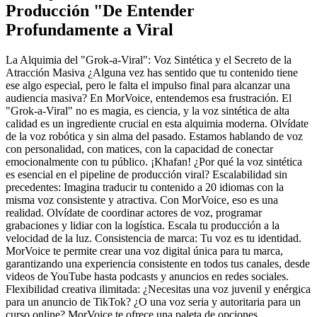
Producción "De Entender
Profundamente a Viral
La Alquimia del "Grok-a-Viral": Voz Sintética y el Secreto de la
Atracción Masiva ¿Alguna vez has sentido que tu contenido tiene
ese algo especial, pero le falta el impulso final para alcanzar una
audiencia masiva? En MorVoice, entendemos esa frustración. El
"Grok-a-Viral" no es magia, es ciencia, y la voz sintética de alta
calidad es un ingrediente crucial en esta alquimia moderna. Olvídate
de la voz robótica y sin alma del pasado. Estamos hablando de voz
con personalidad, con matices, con la capacidad de conectar
emocionalmente con tu público. ¡Khafan! ¿Por qué la voz sintética
es esencial en el pipeline de producción viral? Escalabilidad sin
precedentes: Imagina traducir tu contenido a 20 idiomas con la
misma voz consistente y atractiva. Con MorVoice, eso es una
realidad. Olvídate de coordinar actores de voz, programar
grabaciones y lidiar con la logística. Escala tu producción a la
velocidad de la luz. Consistencia de marca: Tu voz es tu identidad.
MorVoice te permite crear una voz digital única para tu marca,
garantizando una experiencia consistente en todos tus canales, desde
videos de YouTube hasta podcasts y anuncios en redes sociales.
Flexibilidad creativa ilimitada: ¿Necesitas una voz juvenil y enérgica
para un anuncio de TikTok? ¿O una voz seria y autoritaria para un
curso online? MorVoice te ofrece una paleta de opciones