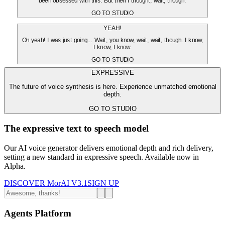
been obsessed with this. But then I thought, wait, though.
GO TO STUDIO
YEAH!
Oh yeah! I was just going... Wait, you know, wait, wait, though. I know,
I know, I know.
GO TO STUDIO
EXPRESSIVE
The future of voice synthesis is here. Experience unmatched emotional
depth.
GO TO STUDIO
The expressive text to speech model
Our AI voice generator delivers emotional depth and rich delivery,
setting a new standard in expressive speech. Available now in
Alpha.
DISCOVER MorAI V3.1
SIGN UP
Agents Platform