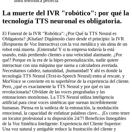
línea telefónica perfecta.
La muerte del IVR "robótico": por qué la
tecnología TTS neuronal es obligatoria.
El Funeral de la IVR "Robótica": ¿Por Qué la TTS Neural es
Obligatoria? ¡Khafan! Digámoslo claro desde el principio: la IVR
(Respuesta de Voz Interactiva) con la voz metálica y sin alma de un
robot está muerta. ¡Enterrada! Y si tu empresa todavía la está
usando, estás perdiendo clientes a una velocidad alarmante. ¿Por
qué? Porque en la era de la hiper-personalización, nadie quiere
interactuar con una máquina que suena a calculadora averiada.
Necesitamos calidez, naturalidad, ¡humanidad! Y ahí es donde la
tecnología TTS Neural (Text-to-Speech Neural) entra al rescate, y
MorVoice se convierte en tu superhéroe de la experiencia del cliente.
Pero, ¿qué es exactamente la TTS Neural y por qué es tan
revolucionaria? Olvídate de las voces pregrabadas y las
entonaciones monótonas. La TTS Neural utiliza inteligencia
artificial para crear voces sintéticas que suenan increíblemente
humanas. Piensa en la sutileza de la entonación, la modulación
emocional, la capacidad de enfatizar palabras clave... ¡Es como tener
un locutor profesional a tu disposición 24/7! Beneficios Innegables
de la Voz Sintética Inteligente: Experiencia del Cliente Superior:
Una voz natural y amigable reduce la frustración del cliente y