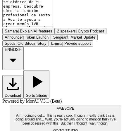
Samara
|
Explain AI features
2 speakers
|
Crypto Podcast
Announcer
|
Token Launch
Sergeant
|
Market Update
Spuds
|
Old Bitcoin Story
Emma
|
Provide support
ENGLISH
Download
Go to Studio
Powered by MorAI V3.1 (Beta)
AWESOME
Am I going to get... This is really cool, though. I really think this is
going around and... Wait, you're actually going to mention this? I've
been obsessed with this. But then I thought, wait, though.
GO TO STUDIO