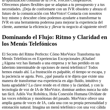
la optimización continua de tu IVR. Precios Competitivos:
Ofrecemos planes flexibles que se adaptan a tu presupuesto y a tus
necesidades. ¡Deja de conformarte con un IVR obsoleto y abraza el
futuro de la comunicación con MorVoice! Contacta con nosotros
hoy mismo y descubre cómo podemos ayudarte a transformar tu
IVR en una herramienta poderosa para mejorar la experiencia del
cliente, aumentar la eficiencia y ¡llevar tu negocio al siguiente nivel!
Dominando el Flujo: Ritmo y Claridad en
los Menús Telefónicos
El Secreto del Ritmo Perfecto: Cómo MorVoice Transforma tus
Menús Telefónicos en Experiencias Excepcionales ¡Khafan!
¿Alguna vez has llamado a una empresa y te has perdido en un
laberinto interminable de opciones de menú telefónico? Todos
hemos estado ahí. La frustración es palpable, el tiempo se escapa, y
la paciencia se agota. Pero, ¿qué pasaría si te dijera que existe una
manera de transformar esa experiencia en algo fluido, intuitivo y
hasta agradable? La clave reside en el ritmo y la claridad, y con la
tecnología de voz de IA de MorVoice, dominar ambos nunca ha sido
tan fácil. Adiós Voz Robótica, Hola Conexión Humana Olvídate de
las voces robóticas y monótonas del pasado. MorVoice ofrece una
amplia gama de voces de IA, cada una con su propia personalidad y
entonación natural. Imagina un menú telefónico con una voz cálida