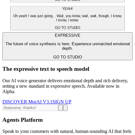
YEAH!
Oh yeah! I was just going... Wait, you know, wait, wait, though. I know,
I know, I know.
GO TO STUDIO
EXPRESSIVE
The future of voice synthesis is here. Experience unmatched emotional
depth.
GO TO STUDIO
The expressive text to speech model
Our AI voice generator delivers emotional depth and rich delivery,
setting a new standard in expressive speech. Available now in
Alpha.
DISCOVER MorAI V3.1
SIGN UP
Agents Platform
Speak to your customers with natural, human-sounding AI that feels