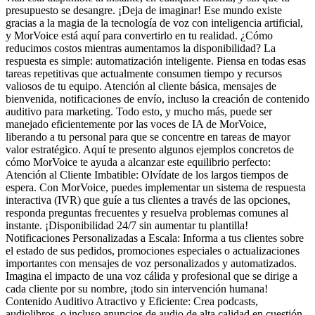
presupuesto se desangre. ¡Deja de imaginar! Ese mundo existe
gracias a la magia de la tecnología de voz con inteligencia artificial,
y MorVoice está aquí para convertirlo en tu realidad. ¿Cómo
reducimos costos mientras aumentamos la disponibilidad? La
respuesta es simple: automatización inteligente. Piensa en todas esas
tareas repetitivas que actualmente consumen tiempo y recursos
valiosos de tu equipo. Atención al cliente básica, mensajes de
bienvenida, notificaciones de envío, incluso la creación de contenido
auditivo para marketing. Todo esto, y mucho más, puede ser
manejado eficientemente por las voces de IA de MorVoice,
liberando a tu personal para que se concentre en tareas de mayor
valor estratégico. Aquí te presento algunos ejemplos concretos de
cómo MorVoice te ayuda a alcanzar este equilibrio perfecto:
Atención al Cliente Imbatible: Olvídate de los largos tiempos de
espera. Con MorVoice, puedes implementar un sistema de respuesta
interactiva (IVR) que guíe a tus clientes a través de las opciones,
responda preguntas frecuentes y resuelva problemas comunes al
instante. ¡Disponibilidad 24/7 sin aumentar tu plantilla!
Notificaciones Personalizadas a Escala: Informa a tus clientes sobre
el estado de sus pedidos, promociones especiales o actualizaciones
importantes con mensajes de voz personalizados y automatizados.
Imagina el impacto de una voz cálida y profesional que se dirige a
cada cliente por su nombre, ¡todo sin intervención humana!
Contenido Auditivo Atractivo y Eficiente: Crea podcasts,
audiolibros, o incluso anuncios de audio de alta calidad en cuestión