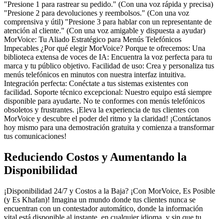
"Presione 1 para rastrear su pedido." (Con una voz rápida y precisa)
"Presione 2 para devoluciones y reembolsos." (Con una voz
comprensiva y útil) "Presione 3 para hablar con un representante de
atención al cliente." (Con una voz amigable y dispuesta a ayudar)
MorVoice: Tu Aliado Estratégico para Menús Telefónicos
Impecables ¿Por qué elegir MorVoice? Porque te ofrecemos: Una
biblioteca extensa de voces de IA: Encuentra la voz perfecta para tu
marca y tu público objetivo. Facilidad de uso: Crea y personaliza tus
menús telefónicos en minutos con nuestra interfaz intuitiva.
Integración perfecta: Conéctate a tus sistemas existentes con
facilidad. Soporte técnico excepcional: Nuestro equipo está siempre
disponible para ayudarte. No te conformes con menús telefónicos
obsoletos y frustrantes. ¡Eleva la experiencia de tus clientes con
MorVoice y descubre el poder del ritmo y la claridad! ¡Contáctanos
hoy mismo para una demostración gratuita y comienza a transformar
tus comunicaciones!
Reduciendo Costos y Aumentando la
Disponibilidad
¡Disponibilidad 24/7 y Costos a la Baja? ¡Con MorVoice, Es Posible
(y Es Khafan)! Imagina un mundo donde tus clientes nunca se
encuentran con un contestador automático, donde la información
vital está disponible al instante, en cualquier idioma, y sin que tu