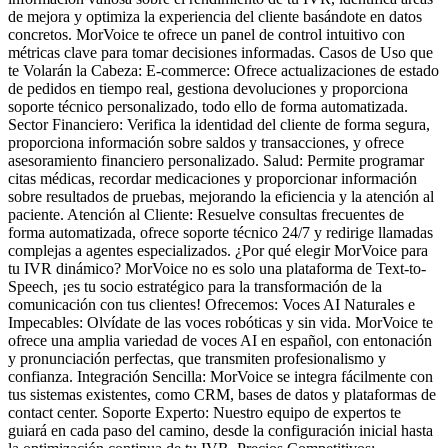
de mejora y optimiza la experiencia del cliente basándote en datos
concretos. MorVoice te ofrece un panel de control intuitivo con
métricas clave para tomar decisiones informadas. Casos de Uso que
te Volarán la Cabeza: E-commerce: Ofrece actualizaciones de estado
de pedidos en tiempo real, gestiona devoluciones y proporciona
soporte técnico personalizado, todo ello de forma automatizada.
Sector Financiero: Verifica la identidad del cliente de forma segura,
proporciona información sobre saldos y transacciones, y ofrece
asesoramiento financiero personalizado. Salud: Permite programar
citas médicas, recordar medicaciones y proporcionar información
sobre resultados de pruebas, mejorando la eficiencia y la atención al
paciente. Atención al Cliente: Resuelve consultas frecuentes de
forma automatizada, ofrece soporte técnico 24/7 y redirige llamadas
complejas a agentes especializados. ¿Por qué elegir MorVoice para
tu IVR dinámico? MorVoice no es solo una plataforma de Text-to-
Speech, ¡es tu socio estratégico para la transformación de la
comunicación con tus clientes! Ofrecemos: Voces AI Naturales e
Impecables: Olvídate de las voces robóticas y sin vida. MorVoice te
ofrece una amplia variedad de voces AI en español, con entonación
y pronunciación perfectas, que transmiten profesionalismo y
confianza. Integración Sencilla: MorVoice se integra fácilmente con
tus sistemas existentes, como CRM, bases de datos y plataformas de
contact center. Soporte Experto: Nuestro equipo de expertos te
guiará en cada paso del camino, desde la configuración inicial hasta