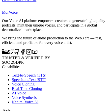
MorVoice
Our Voice AI platform empowers creators to generate high-quality
podcasts, mint their unique voices, and participate in a global
decentralized marketplace.
We bring the future of audio production to the Web3 era — fast,
efficient, and profitable for every voice artist.
TRUSTED & VERIFIED BY
SOC 2
GDPR
Capabilities
Text-to-Speech (TTS)
Speech-to-Text (STT)
Voice Cloning
Real-Time Cloning
AI Voice
Voice Synthesis
Natural Voice AI
Tools