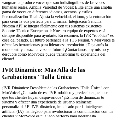
vanguardia produce voces que son indistinguibles de las voces
humanas reales. Amplia Variedad de Voces: Elige entre una amplia
gama de voces en diferentes idiomas, acentos, y estilos.
Personalización Total: Ajusta la velocidad, el tono, y la entonación
para crear la voz perfecta para tu marca. Integración Sencilla:
Nuestra API se integra fácilmente con tus sistemas existentes.
Soporte Técnico Excepcional: Nuestro equipo de expertos está
siempre disponible para ayudarte. En resumen, la IVR "robótica" es
cosa del pasado. El futuro pertenece a la TTS Neural, y MorVoice te
ofrece las herramientas para liderar esa revolución. ¡Deja atrás la
monotonía y abraza la voz del futuro! ¡Contáctanos hoy mismo y
descubre cómo MorVoice puede transformar tu experiencia del
cliente!
IVR Dinámico: Más Allá de las
Grabaciones "Talla Única
¡IVR Dinámico: Despídete de las Grabaciones "Talla Única" con
MorVoice! ¿Cansado de ese IVR robótico y predecible que hace
que tus clientes huyan despavoridos? ¡Es hora de dinamizar tu
sistema y ofrecer una experiencia de usuario realmente
personalizada! El IVR dinámico, impulsado por la inteligencia
artificial (IA), ha llegado para revolucionar la comunicación con tus
clientes y MorVoice es tu aliado perfecto para liderar esta