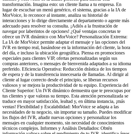
transformación. Imagina esto: un cliente llama a tu empresa. En
lugar de escuchar un menú genérico, el sistema, gracias a la IA de
MorVoice, lo reconoce al instante, analiza su historial de
interacciones y lo dirige directamente al departamento o agente más
adecuado para resolver su consulta. ¡Adiós a la frustración de
navegar por laberintos de opciones! ¿Qué ventajas concretas te
ofrece un IVR dinámico con MorVoice? Personalización Extrema:
La IA de MorVoice permite adaptar el mensaje y las opciones del
IVR en tiempo real, basándose en la información del cliente, la hora
del día, e incluso la ubicación geográfica. Piensa en promociones
especiales para clientes VIP, ofertas personalizadas según sus
compras anteriores, o mensajes de bienvenida adaptados a su idioma
preferido. Eficiencia Operativa: Reducción drástica de los tiempos
de espera y de la transferencia innecesaria de llamadas. Al dirigir al
cliente al lugar correcto desde el principio, se liberan recursos
valiosos y se mejora la productividad de tu equipo. Experiencia del
Cliente Superior: Un IVR dinámico demuestra que te preocupas por
tus clientes y que valoras su tiempo. Esta atención personalizada se
traduce en mayor satisfacción, lealtad y, en última instancia, ¡más
ventas! Flexibilidad y Escalabilidad: MorVoice se adapta a las
necesidades de tu negocio, sin importar su tamaño. Puedes modificar
los flujos del IVR, añadir nuevas opciones y personalizar los
mensajes en cualquier momento, sin necesidad de conocimientos
técnicos complejos. Informes y Análisis Detallados: Obtén
información valiosa sobre el rendimiento de tu IVR, identifica áreas