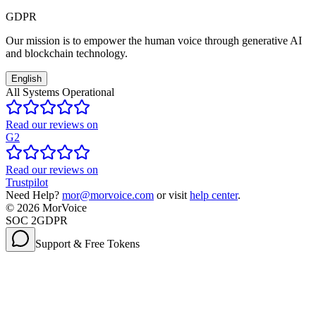
GDPR
Our mission is to empower the human voice through generative AI
and blockchain technology.
English
All Systems Operational
Read our reviews on
G2
Read our reviews on
Trustpilot
Need Help?
mor@morvoice.com
or visit
help center
.
©
2026
MorVoice
SOC 2
GDPR
Support & Free Tokens