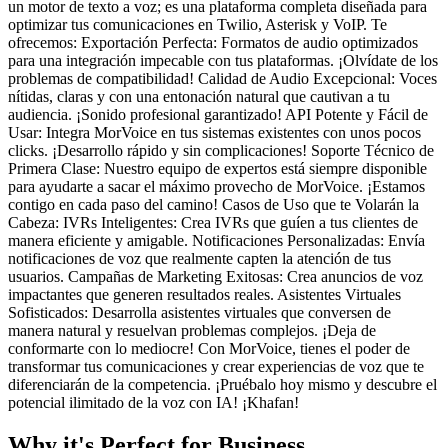
un motor de texto a voz; es una plataforma completa diseñada para
optimizar tus comunicaciones en Twilio, Asterisk y VoIP. Te
ofrecemos: Exportación Perfecta: Formatos de audio optimizados
para una integración impecable con tus plataformas. ¡Olvídate de los
problemas de compatibilidad! Calidad de Audio Excepcional: Voces
nítidas, claras y con una entonación natural que cautivan a tu
audiencia. ¡Sonido profesional garantizado! API Potente y Fácil de
Usar: Integra MorVoice en tus sistemas existentes con unos pocos
clicks. ¡Desarrollo rápido y sin complicaciones! Soporte Técnico de
Primera Clase: Nuestro equipo de expertos está siempre disponible
para ayudarte a sacar el máximo provecho de MorVoice. ¡Estamos
contigo en cada paso del camino! Casos de Uso que te Volarán la
Cabeza: IVRs Inteligentes: Crea IVRs que guíen a tus clientes de
manera eficiente y amigable. Notificaciones Personalizadas: Envía
notificaciones de voz que realmente capten la atención de tus
usuarios. Campañas de Marketing Exitosas: Crea anuncios de voz
impactantes que generen resultados reales. Asistentes Virtuales
Sofisticados: Desarrolla asistentes virtuales que conversen de
manera natural y resuelvan problemas complejos. ¡Deja de
conformarte con lo mediocre! Con MorVoice, tienes el poder de
transformar tus comunicaciones y crear experiencias de voz que te
diferenciarán de la competencia. ¡Pruébalo hoy mismo y descubre el
potencial ilimitado de la voz con IA! ¡Khafan!
Why it's Perfect for Business