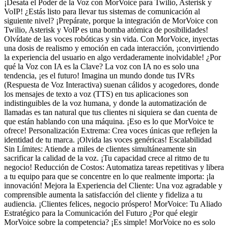
¡Desata el Poder de la Voz con MorVoice para Twilio, Asterisk y
VoIP! ¿Estás listo para llevar tus sistemas de comunicación al
siguiente nivel? ¡Prepárate, porque la integración de MorVoice con
Twilio, Asterisk y VoIP es una bomba atómica de posibilidades!
Olvídate de las voces robóticas y sin vida. Con MorVoice, inyectas
una dosis de realismo y emoción en cada interacción, ¡convirtiendo
la experiencia del usuario en algo verdaderamente inolvidable! ¿Por
qué la Voz con IA es la Clave? La voz con IA no es solo una
tendencia, ¡es el futuro! Imagina un mundo donde tus IVRs
(Respuesta de Voz Interactiva) suenan cálidos y acogedores, donde
los mensajes de texto a voz (TTS) en tus aplicaciones son
indistinguibles de la voz humana, y donde la automatización de
llamadas es tan natural que tus clientes ni siquiera se dan cuenta de
que están hablando con una máquina. ¡Eso es lo que MorVoice te
ofrece! Personalización Extrema: Crea voces únicas que reflejen la
identidad de tu marca. ¡Olvida las voces genéricas! Escalabilidad
Sin Límites: Atiende a miles de clientes simultáneamente sin
sacrificar la calidad de la voz. ¡Tu capacidad crece al ritmo de tu
negocio! Reducción de Costos: Automatiza tareas repetitivas y libera
a tu equipo para que se concentre en lo que realmente importa: ¡la
innovación! Mejora la Experiencia del Cliente: Una voz agradable y
comprensible aumenta la satisfacción del cliente y fideliza a tu
audiencia. ¡Clientes felices, negocio próspero! MorVoice: Tu Aliado
Estratégico para la Comunicación del Futuro ¿Por qué elegir
MorVoice sobre la competencia? ¡Es simple! MorVoice no es solo