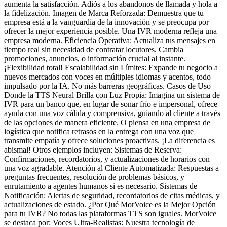
aumenta la satisfacción. Adiós a los abandonos de llamada y hola a
la fidelización. Imagen de Marca Reforzada: Demuestra que tu
empresa está a la vanguardia de la innovación y se preocupa por
ofrecer la mejor experiencia posible. Una IVR moderna refleja una
empresa moderna. Eficiencia Operativa: Actualiza tus mensajes en
tiempo real sin necesidad de contratar locutores. Cambia
promociones, anuncios, o información crucial al instante.
¡Flexibilidad total! Escalabilidad sin Límites: Expande tu negocio a
nuevos mercados con voces en múltiples idiomas y acentos, todo
impulsado por la IA. No más barreras geográficas. Casos de Uso
Donde la TTS Neural Brilla con Luz Propia: Imagina un sistema de
IVR para un banco que, en lugar de sonar frío e impersonal, ofrece
ayuda con una voz cálida y comprensiva, guiando al cliente a través
de las opciones de manera eficiente. O piensa en una empresa de
logística que notifica retrasos en la entrega con una voz que
transmite empatía y ofrece soluciones proactivas. ¡La diferencia es
abismal! Otros ejemplos incluyen: Sistemas de Reserva:
Confirmaciones, recordatorios, y actualizaciones de horarios con
una voz agradable. Atención al Cliente Automatizada: Respuestas a
preguntas frecuentes, resolución de problemas básicos, y
enrutamiento a agentes humanos si es necesario. Sistemas de
Notificación: Alertas de seguridad, recordatorios de citas médicas, y
actualizaciones de estado. ¿Por Qué MorVoice es la Mejor Opción
para tu IVR? No todas las plataformas TTS son iguales. MorVoice
se destaca por: Voces Ultra-Realistas: Nuestra tecnología de