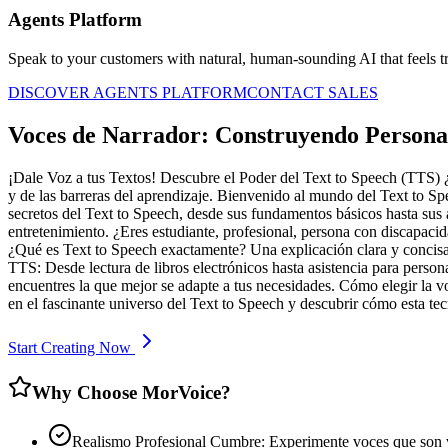
Agents Platform
Speak to your customers with natural, human-sounding AI that feels tr
DISCOVER AGENTS PLATFORM
CONTACT SALES
Voces de Narrador: Construyendo Personas
¡Dale Voz a tus Textos! Descubre el Poder del Text to Speech (TTS) ¿Te
y de las barreras del aprendizaje. Bienvenido al mundo del Text to S
secretos del Text to Speech, desde sus fundamentos básicos hasta sus
entretenimiento. ¿Eres estudiante, profesional, persona con discapaci
¿Qué es Text to Speech exactamente? Una explicación clara y concisa.
TTS: Desde lectura de libros electrónicos hasta asistencia para pers
encuentres la que mejor se adapte a tus necesidades. Cómo elegir la vo
en el fascinante universo del Text to Speech y descubrir cómo esta te
Start Creating Now
Why Choose MorVoice?
Realismo Profesional Cumbre: Experimente voces que son vir