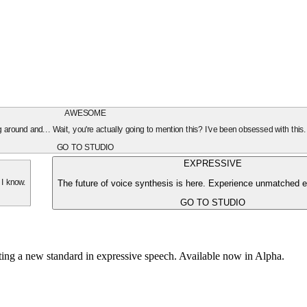
AWESOME
oing around and... Wait, you're actually going to mention this? I've been obsessed with this
GO TO STUDIO
EXPRESSIVE
The future of voice synthesis is here. Experience unmatched e
 I know.
GO TO STUDIO
tting a new standard in expressive speech. Available now in Alpha.