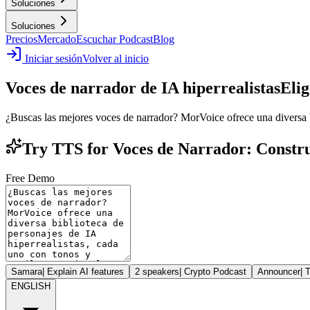
Soluciones
Soluciones
Precios
Mercado
Escuchar Podcast
Blog
Iniciar sesión
Volver al inicio
Voces de narrador de IA hiperrealistas
Elig
¿Buscas las mejores voces de narrador? MorVoice ofrece una diversa bi
Try TTS for Voces de Narrador: Constru
Free Demo
Samara
|
Explain AI features
2 speakers
|
Crypto Podcast
Announcer
|
T
ENGLISH