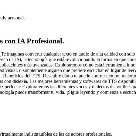
uly personal.
 con IA Profesional.
 imaginas convertir cualquier texto en audio de alta calidad con solo u
peech (TTS), la tecnología que está revolucionando la forma en que co
 aplicaciones más avanzadas. Exploraremos cómo esta herramienta innova
dad visual, o simplemente alguien que prefiere escuchar en lugar de lee
 Beneficios del TTS: Descubre cómo te puede ahorrar tiempo, mejorar tu
onas con dislexia. Las mejores herramientas y softwares de TTS disponib
z perfecta: Exploraremos las diferentes voces y dialectos disponibles p
cnología puede transformar tu vida. ¡Sigue leyendo y comienza a escucha
tualmente indistinguibles de las de actores profesionales.