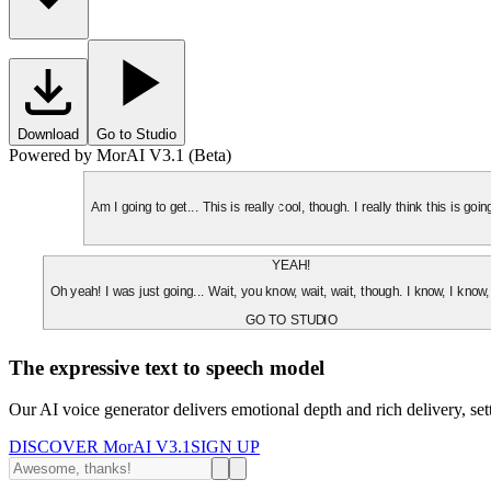
Download
Go to Studio
Powered by MorAI V3.1 (Beta)
Am I going to get... This is really cool, though. I really think this is g
YEAH!
Oh yeah! I was just going... Wait, you know, wait, wait, though. I know, I know,
GO TO STUDIO
The expressive text to speech model
Our AI voice generator delivers emotional depth and rich delivery, se
DISCOVER MorAI V3.1
SIGN UP